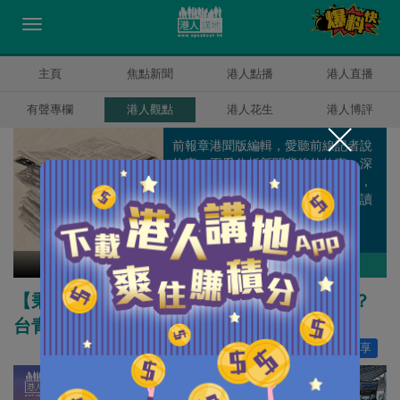
主頁
焦點新聞
港人點播
港人直播
有聲專欄
港人觀點
港人花生
港人博評
前報章港聞版編輯，愛聽前線記者說
故事，更愛分析新聞背後的故事。深
信凡事都有兩面，認為作為評論人，
有責任提出適切的觀點與角度，讓讀
者正面思考。
梁文新
作者其他博評
【秉文觀新】台式笑話「大陸高鐵沒靠背」？
台青真實見證撕碎民進黨謊言
讚好
14
分享