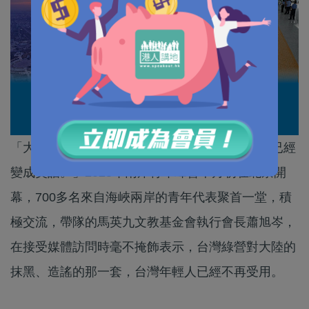
「大陸高鐵沒有靠背這個事情，在台灣年輕人中已經
變成笑話。」2025年兩岸青年峰會本月初在北京開
幕，700多名來自海峽兩岸的青年代表聚首一堂，積
極交流，帶隊的馬英九文教基金會執行會長蕭旭岑，
在接受媒體訪問時毫不掩飾表示，台灣綠營對大陸的
抹黑、造謠的那一套，台灣年輕人已經不再受用。