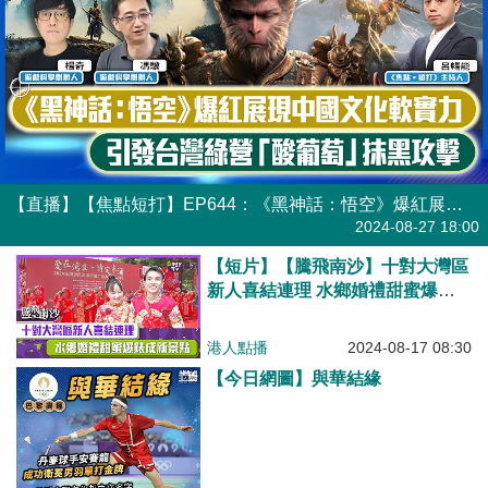
【直播】【焦點短打】EP644：《黑神話：悟空》爆紅展現中國文化軟實力 引發台灣綠營「酸葡萄」抹黑攻擊
港人直播
2024-08-27 18:00
【短片】【騰飛南沙】十對大灣區
新人喜結連理 水鄉婚禮甜蜜爆錶
成新景點
港人點播
2024-08-17 08:30
【今日網圖】與華結緣