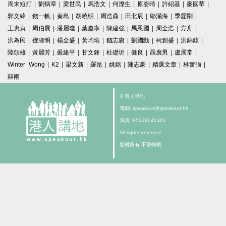
周末短打
|
劉炳章
|
梁世民
|
馬浩文
|
何濼生
|
原姿晴
|
許紹基
|
麥國華
|
郭文緯
|
錢一帆
|
秦島
|
胡曉明
|
周浩鼎
|
田北辰
|
鄔滿海
|
季霆剛
|
王惠貞
|
周伯展
|
潘麗瓊
|
葉慶寧
|
陳建強
|
馬恩國
|
周全浩
|
方舟
|
洪為民
|
鄧淑明
|
楊全盛
|
黃均瑜
|
錢志庸
|
劉國勳
|
柯創盛
|
洪錦鉉
|
陸頌雄
|
黃麗芳
|
嚴建平
|
甘文鋒
|
杜礎圻
|
健良
|
聶廣男
|
盧展常
|
Winter Wong
|
K2
|
梁文新
|
羅崑
|
姚銘
|
陳志豪
|
精選文章
|
林奮強
|
囍雨
© 港人講地
電郵: speakout@speakout.hk
傳真: 85228041301
All rights reserved.
版權所有 不得轉載