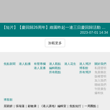
【短片】【慶回歸26周年】維園昨起一連三日慶回歸活動 「穿越」回唐朝？感受科技魅力？
港人點播
2023-07-01 14:34
加載更多
焦點新聞
港人點播
有聲專欄
港人觀點
港人花生
港人博評
關於我們
港人直播
編輯觀點
博客館
私隱聲明
所有觀點
所有博評
免責條款
版權聲明
加入我們
聯絡我們
刊登廣告
爆料快
博客館
屈穎妍
|
張瑞蓮
|
顧敏康
|
《港人講地》編輯室
|
焦點短打
|
一周圈點
|