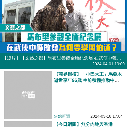
【短片】【文藝之都】馬布里參觀金庸紀念展 在武俠中獲啟發為何要學周伯通？
港人點播
2024-04-01 13:00
【商界楷模】「小巴大王」馬亞木
逝世享年96歲 生前積極推動中國
文化傳承
焦點新聞
2024-03-18 17:04
【今日網圖】無分內地與香港