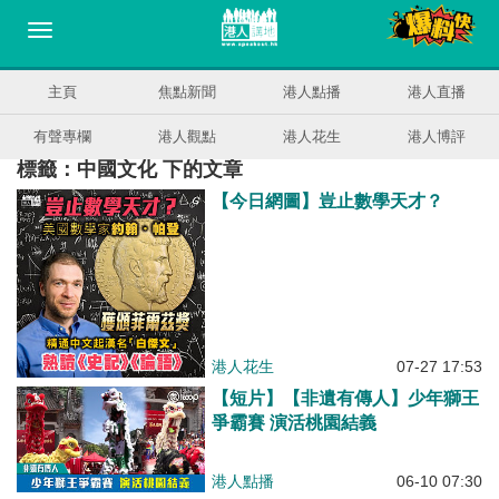
主頁
焦點新聞
港人點播
港人直播
有聲專欄
港人觀點
港人花生
港人博評
標籤：中國文化 下的文章
【今日網圖】豈止數學天才？
港人花生
07-27 17:53
【短片】【非遺有傳人】少年獅王
爭霸賽 演活桃園結義
港人點播
06-10 07:30