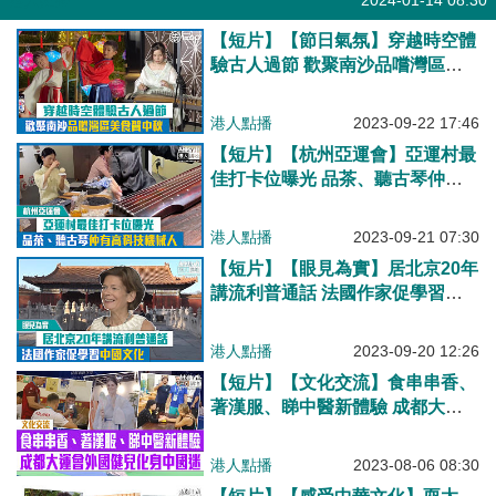
港人點播
2024-01-14 08:30
【短片】【節日氣氛】穿越時空體
驗古人過節 歡聚南沙品嚐灣區美
食賀中秋
港人點播
2023-09-22 17:46
【短片】【杭州亞運會】亞運村最
佳打卡位曝光 品茶、聽古琴仲有
高科技機械人
港人點播
2023-09-21 07:30
【短片】【眼見為實】居北京20年
講流利普通話 法國作家促學習中
國文化
港人點播
2023-09-20 12:26
【短片】【文化交流】食串串香、
著漢服、睇中醫新體驗 成都大運
會外國健兒化身中國迷 伊朗運動
員贏武術冠軍激動親吻金牌！
港人點播
2023-08-06 08:30