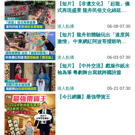
【短片】【非遺文化】「起龍」儀
式再現盛景 龍舟民俗文化綿延水
鄉根脈
港人點播
06-08 07:30
【短片】龍舟初體驗玩出「速度與
激情」 中東網紅阿波哥擂鼓吶喊
「跟我贏」
港人點播
06-03 07:30
【短片】【中外交流】戲服作紙水
袖為筆 粵劇舞台寫就跨國詩篇
港人點播
05-21 07:30
【今日網圖】最強帶貨王