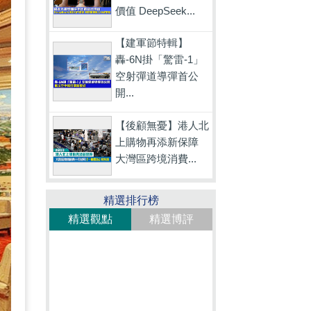
價值 DeepSeek...
【建軍節特輯】
轟-6N掛「驚雷-1」
空射彈道導彈首公
開...
【後顧無憂】港人北
上購物再添新保障
大灣區跨境消費...
精選排行榜
精選觀點
精選博評