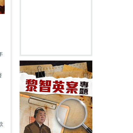
年
著
款