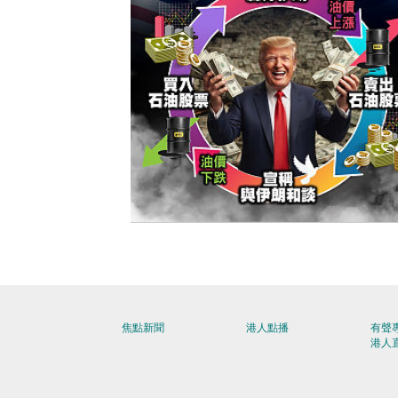
【今日網圖】侵侵生財之道？
焦點新聞
港人點播
有聲
港人