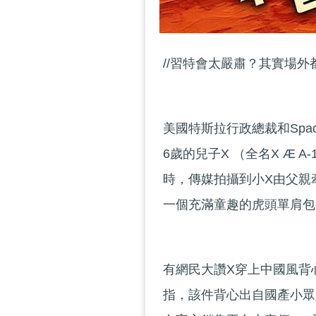
//習特會太嚴肅？其實場外
美國特斯拉行政總裁和Sp
6歲的兒子X （全名X Æ 
時，傳媒拍攝到小X由父親
一個充滿童趣的虎頭單肩包
有網民大讚X穿上中國風背
指，該件背心出自國產小眾