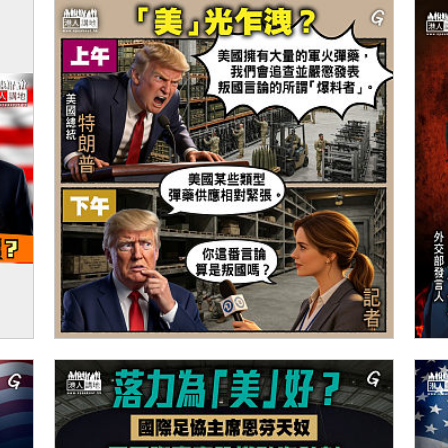
伊朗
【今日網圖】「美」光乍洩？
【