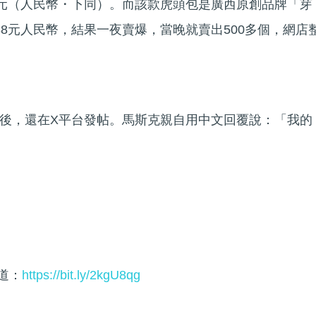
0元（人民幣・下同）。而該款虎頭包是廣西原創品牌「芽
38元人民幣，結果一夜賣爆，當晚就賣出500多個，網店
後，還在X平台發帖。馬斯克親自用中文回覆說：「我的
頻道：
https://bit.ly/2kgU8qg