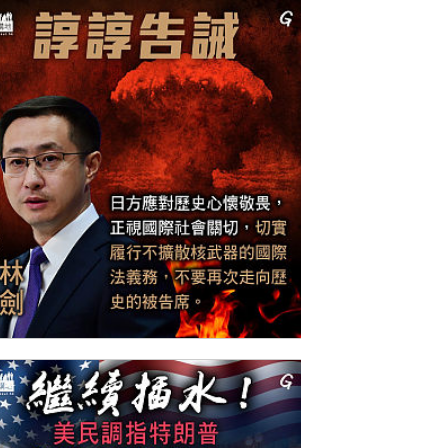
今日網圖】諄諄告誡