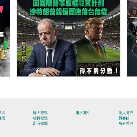
【今日網圖】落力為「美」好？
【
專欄
港人觀點
港人花生
港人博評
直播
編輯觀點
博客館
所有觀點
所有博評