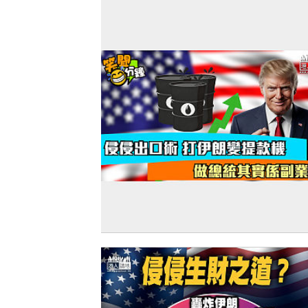
【短片】【笑聞一分錢】侵侵出口術 打
變提款機 做總統其實係副業？