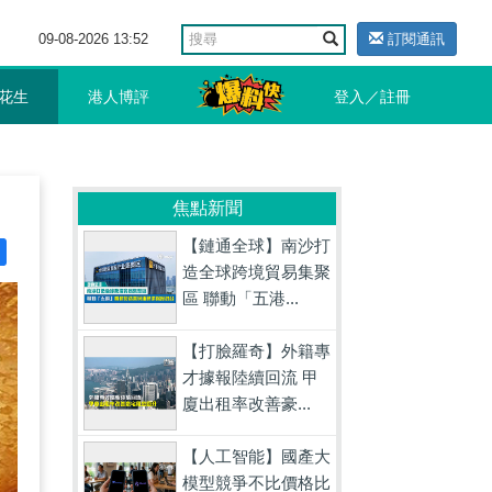
09-08-2026 13:52
訂閱通訊
花生
港人博評
登入／註冊
焦點新聞
【鏈通全球】南沙打
造全球跨境貿易集聚
區 聯動「五港...
【打臉羅奇】外籍專
才據報陸續回流 甲
廈出租率改善豪...
【人工智能】國產大
模型競爭不比價格比