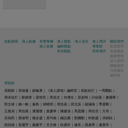
焦點新聞
港人點播
有聲專欄
港人觀點
港人花生
港人博評
關於我們
港人直播
編輯觀點
博客館
私隱聲明
所有觀點
所有博評
免責條款
版權聲明
加入我們
聯絡我們
刊登廣告
爆料快
博客館
屈穎妍
|
張瑞蓮
|
顧敏康
|
《港人講地》編輯室
|
焦點短打
|
一周圈點
|
周末短打
|
劉炳章
|
梁世民
|
馬浩文
|
何濼生
|
原姿晴
|
許紹基
|
麥國華
|
郭文緯
|
錢一帆
|
秦島
|
胡曉明
|
周浩鼎
|
田北辰
|
鄔滿海
|
季霆剛
|
王惠貞
|
周伯展
|
潘麗瓊
|
葉慶寧
|
陳建強
|
馬恩國
|
周全浩
|
方舟
|
洪為民
|
鄧淑明
|
楊全盛
|
黃均瑜
|
錢志庸
|
劉國勳
|
柯創盛
|
洪錦鉉
|
陸頌雄
|
黃麗芳
|
嚴建平
|
甘文鋒
|
杜礎圻
|
健良
|
聶廣男
|
盧展常
|