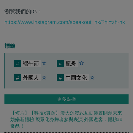
瀏覽我們的IG：
https://www.instagram.com/speakout_hk/?hl=zh-hk
標籤
#
端午節
#
龍舟
#
外國人
#
中國文化
更多點播
【短片】【科技x舞蹈】浸大沉浸式互動裝置開創未來
娛樂新體驗 觀眾化身舞者參與表演 外國遊客：體驗非
常酷！