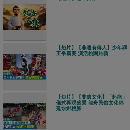
【短片】【非遺有傳人】少年獅
王爭霸賽 演活桃園結義
【短片】【非遺文化】「起龍」
儀式再現盛景 龍舟民俗文化綿
延水鄉根脈