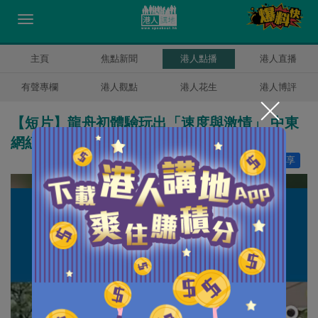
主頁
焦點新聞
港人點播
港人直播
有聲專欄
港人觀點
港人花生
港人博評
【短片】龍舟初體驗玩出「速度與激情」 中東
網紅阿波哥擂鼓吶喊「跟我贏」
讚好
2
分享