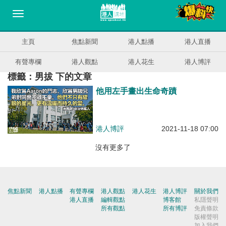
主頁
焦點新聞
港人點播
港人直播
有聲專欄
港人觀點
港人花生
港人博評
標籤：男拔 下的文章
他用左手畫出生命奇蹟
港人博評
2021-11-18 07:00
沒有更多了
焦點新聞
港人點播
有聲專欄
港人觀點
港人花生
港人博評
關於我們
港人直播
編輯觀點
博客館
私隱聲明
所有觀點
所有博評
免責條款
版權聲明
加入我們