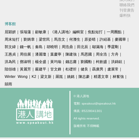
聯絡我們
刊登廣告
爆料快
博客館
屈穎妍
|
張瑞蓮
|
顧敏康
|
《港人講地》編輯室
|
焦點短打
|
一周圈點
|
周末短打
|
劉炳章
|
梁世民
|
馬浩文
|
何濼生
|
原姿晴
|
許紹基
|
麥國華
|
郭文緯
|
錢一帆
|
秦島
|
胡曉明
|
周浩鼎
|
田北辰
|
鄔滿海
|
季霆剛
|
王惠貞
|
周伯展
|
潘麗瓊
|
葉慶寧
|
陳建強
|
馬恩國
|
周全浩
|
方舟
|
洪為民
|
鄧淑明
|
楊全盛
|
黃均瑜
|
錢志庸
|
劉國勳
|
柯創盛
|
洪錦鉉
|
陸頌雄
|
黃麗芳
|
嚴建平
|
甘文鋒
|
杜礎圻
|
健良
|
聶廣男
|
盧展常
|
Winter Wong
|
K2
|
梁文新
|
羅崑
|
姚銘
|
陳志豪
|
精選文章
|
林奮強
|
囍雨
© 港人講地
電郵: speakout@speakout.hk
傳真: 85228041301
All rights reserved.
版權所有 不得轉載