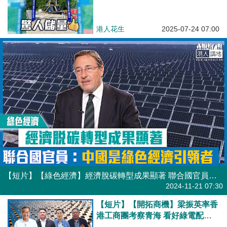
港人花生
2025-07-24 07:00
【短片】【綠色經濟】經濟脫碳轉型成果顯著 聯合國官員：中國是綠色經濟引領者
港人點播
2024-11-21 07:30
【短片】【開拓商機】梁振英率香
港工商團考察青海 看好綠電配
「東數西算」潛力！