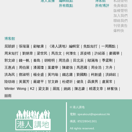
港人直播
編輯觀點
博客館
私隱聲明
所有觀點
所有博評
免責條款
版權聲明
加入我們
聯絡我們
刊登廣告
爆料快
博客館
屈穎妍
|
張瑞蓮
|
顧敏康
|
《港人講地》編輯室
|
焦點短打
|
一周圈點
|
周末短打
|
劉炳章
|
梁世民
|
馬浩文
|
何濼生
|
原姿晴
|
許紹基
|
麥國華
|
郭文緯
|
錢一帆
|
秦島
|
胡曉明
|
周浩鼎
|
田北辰
|
鄔滿海
|
季霆剛
|
王惠貞
|
周伯展
|
潘麗瓊
|
葉慶寧
|
陳建強
|
馬恩國
|
周全浩
|
方舟
|
洪為民
|
鄧淑明
|
楊全盛
|
黃均瑜
|
錢志庸
|
劉國勳
|
柯創盛
|
洪錦鉉
|
陸頌雄
|
黃麗芳
|
嚴建平
|
甘文鋒
|
杜礎圻
|
健良
|
聶廣男
|
盧展常
|
Winter Wong
|
K2
|
梁文新
|
羅崑
|
姚銘
|
陳志豪
|
精選文章
|
林奮強
|
囍雨
© 港人講地
電郵: speakout@speakout.hk
傳真: 85228041301
All rights reserved.