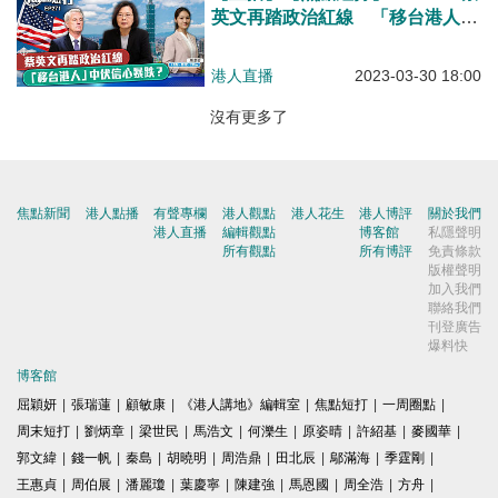
英文再踏政治紅線 「移台港人」
中伏信心暴跌？
港人直播
2023-03-30 18:00
沒有更多了
焦點新聞
港人點播
有聲專欄
港人觀點
港人花生
港人博評
關於我們
港人直播
編輯觀點
博客館
私隱聲明
所有觀點
所有博評
免責條款
版權聲明
加入我們
聯絡我們
刊登廣告
爆料快
博客館
屈穎妍
|
張瑞蓮
|
顧敏康
|
《港人講地》編輯室
|
焦點短打
|
一周圈點
|
周末短打
|
劉炳章
|
梁世民
|
馬浩文
|
何濼生
|
原姿晴
|
許紹基
|
麥國華
|
郭文緯
|
錢一帆
|
秦島
|
胡曉明
|
周浩鼎
|
田北辰
|
鄔滿海
|
季霆剛
|
王惠貞
|
周伯展
|
潘麗瓊
|
葉慶寧
|
陳建強
|
馬恩國
|
周全浩
|
方舟
|