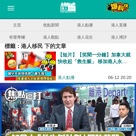
主頁
焦點新聞
港人點播
港人直播
有聲專欄
港人觀點
港人花生
港人博評
標籤：港人移民 下的文章
【短片】【笑聞一分鐘】加拿大就
快收起「救生艇」 移加港人永居
無期得個桔？
港人點播
06-12 20:20