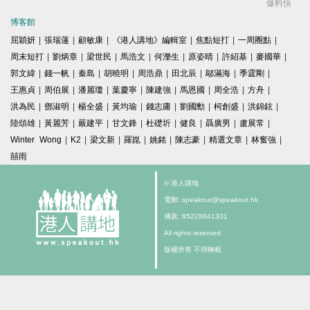
爆料快
博客館
屈穎妍
|
張瑞蓮
|
顧敏康
|
《港人講地》編輯室
|
焦點短打
|
一周圈點
|
周末短打
|
劉炳章
|
梁世民
|
馬浩文
|
何濼生
|
原姿晴
|
許紹基
|
麥國華
|
郭文緯
|
錢一帆
|
秦島
|
胡曉明
|
周浩鼎
|
田北辰
|
鄔滿海
|
季霆剛
|
王惠貞
|
周伯展
|
潘麗瓊
|
葉慶寧
|
陳建強
|
馬恩國
|
周全浩
|
方舟
|
洪為民
|
鄧淑明
|
楊全盛
|
黃均瑜
|
錢志庸
|
劉國勳
|
柯創盛
|
洪錦鉉
|
陸頌雄
|
黃麗芳
|
嚴建平
|
甘文鋒
|
杜礎圻
|
健良
|
聶廣男
|
盧展常
|
Winter Wong
|
K2
|
梁文新
|
羅崑
|
姚銘
|
陳志豪
|
精選文章
|
林奮強
|
囍雨
© 港人講地
電郵: speakout@speakout.hk
傳真: 85228041301
All rights reserved.
版權所有 不得轉載