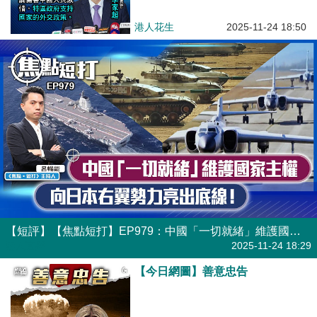
港人花生
2025-11-24 18:50
【短評】【焦點短打】EP979：中國「一切就緒」維護國家主權 向日本右翼勢力亮出底線！
港人直播
2025-11-24 18:29
【今日網圖】善意忠告