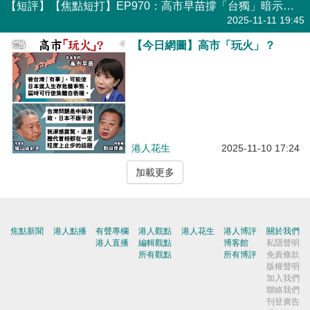
【短評】【焦點短打】EP970：高市早苗撐「台獨」暗示武力介入台海？ 極右政治路線恐再衝擊中日關係
港人直播
2025-11-11 19:45
【今日網圖】高市「玩火」？
港人花生
2025-11-10 17:24
加載更多
焦點新聞
港人點播
有聲專欄
港人觀點
港人花生
港人博評
關於我們
港人直播
編輯觀點
博客館
私隱聲明
所有觀點
所有博評
免責條款
版權聲明
加入我們
聯絡我們
刊登廣告