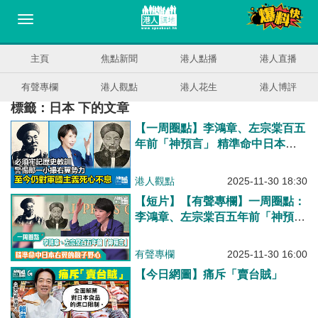
主頁
焦點新聞
港人點播
港人直播
有聲專欄
港人觀點
港人花生
港人博評
標籤：日本 下的文章
【一周圈點】李鴻章、左宗棠百五
年前「神預言」 精準命中日本右
翼的狼子野心
港人觀點
2025-11-30 18:30
【短片】【有聲專欄】一周圈點：
李鴻章、左宗棠百五年前「神預
言」 精準命中日本右翼的狼子野
心
有聲專欄
2025-11-30 16:00
【今日網圖】痛斥「賣台賊」