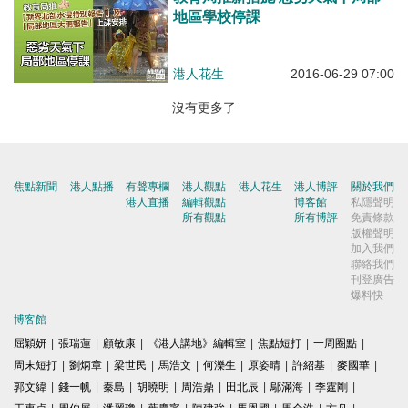
地區學校停課
港人花生
2016-06-29 07:00
沒有更多了
焦點新聞
港人點播
有聲專欄
港人觀點
港人花生
港人博評
關於我們
港人直播
編輯觀點
博客館
私隱聲明
所有觀點
所有博評
免責條款
版權聲明
加入我們
聯絡我們
刊登廣告
爆料快
博客館
屈穎妍
|
張瑞蓮
|
顧敏康
|
《港人講地》編輯室
|
焦點短打
|
一周圈點
|
周末短打
|
劉炳章
|
梁世民
|
馬浩文
|
何濼生
|
原姿晴
|
許紹基
|
麥國華
|
郭文緯
|
錢一帆
|
秦島
|
胡曉明
|
周浩鼎
|
田北辰
|
鄔滿海
|
季霆剛
|