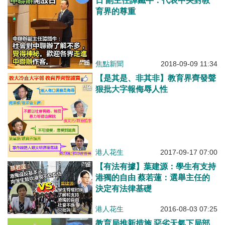
日 副主任譚鐵牛：代表中央對教
育界的尊重
焦點新聞
2018-09-09 11:34
【是其是、非其非】教育界齊發聲
狠批大字報侮辱人性
港人花生
2017-09-17 07:00
【有法有據】葉建源：學生有支持
港獨的自由 蔡若蓮：選舉主任的
決定有法律基礎
港人花生
2016-08-03 07:25
教育局推新措施 惡劣天氣下局部