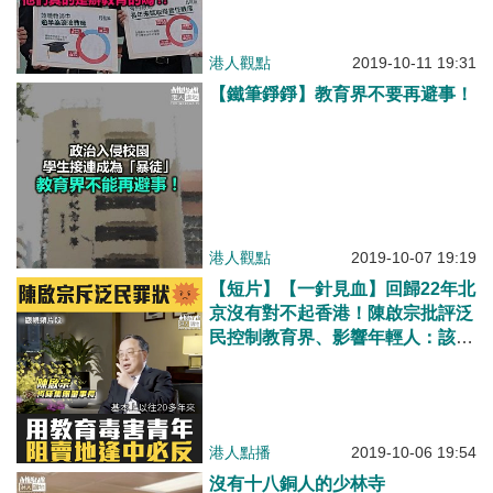
港人觀點
2019-10-11 19:31
【鐵筆錚錚】教育界不要再避事！
港人觀點
2019-10-07 19:19
【短片】【一針見血】回歸22年北
京沒有對不起香港！陳啟宗批評泛
民控制教育界、影響年輕人：該賣
地時泛民阻止、不是經濟而是政治
原因、逢中必反
港人點播
2019-10-06 19:54
沒有十八銅人的少林寺