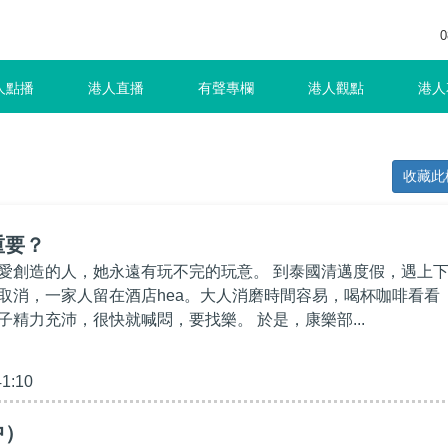
0
人點播
港人直播
有聲專欄
港人觀點
港人
收藏此
重要？
愛創造的人，她永遠有玩不完的玩意。 到泰國清邁度假，遇上
取消，一家人留在酒店hea。大人消磨時間容易，喝杯咖啡看看
子精力充沛，很快就喊悶，要找樂。 於是，康樂部...
41:10
中）