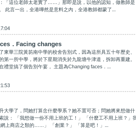
：「這位老師太老實了……」那即是說，以他的認知，做教師是
。 此言一出，全港嘩然是意料之內，全港教師都蒙了...
17:04
aces．Facing changes
了東華三院黃笏南中學的校舍告別式，因為這所具五十年歷史、
的第一所中學，將於下星期消失於九龍塘牛津道，拆卸再重建。
堂搞了個告別午宴， 主題為Changing faces．...
21:53
升大學了，問她打算念什麼學系？她不置可否；問她將來想做什
索說： 「我想做一份不用上班的工！」 「什麼工不用上班？」
網上商店之類的……」 「創業？」 「算是吧！」...