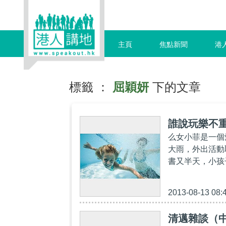
主頁
焦點新聞
港
標籤 ：
屈穎妍
下的文章
誰說玩樂不
么女小菲是一個
大雨，外出活動
書又半天，小孩
2013-08-13 08:
清邁雜談（