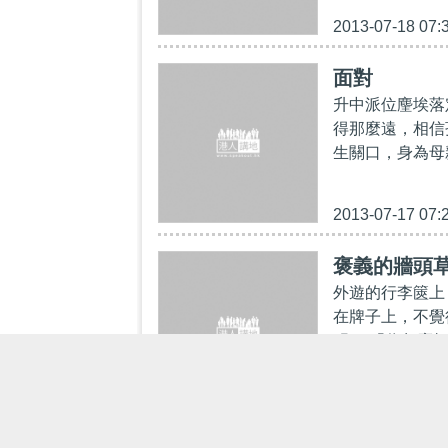
2013-07-18 07:
面對
升中派位麈埃落
得那麼遠，相信
生關口，身為母
2013-07-17 07:
褒義的牆頭
外遊的行李篋上
在牌子上，不覺
醒： 「你怎麼
2013-07-16 07: