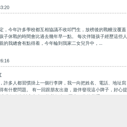
33:20
定，今年許多學校都互相協議不收叩門生，放榜後的戰幔沒覆蓋
孩子休戰的時間會比過去幾年早一點。 每次伴隨孩子經歷這些
親的我總會有點得着，今年輪到我家二女兒升中，...
26:16
草
，許多人都習慣掛上一個行李牌，我一向把姓名、電話、地址寫
得有什麼問題。 有一回跟朋友出遊，遊伴發現這小牌子，好心
把這些個人資料寫出來？拖着行李四圍去，你的私隱...
28:09