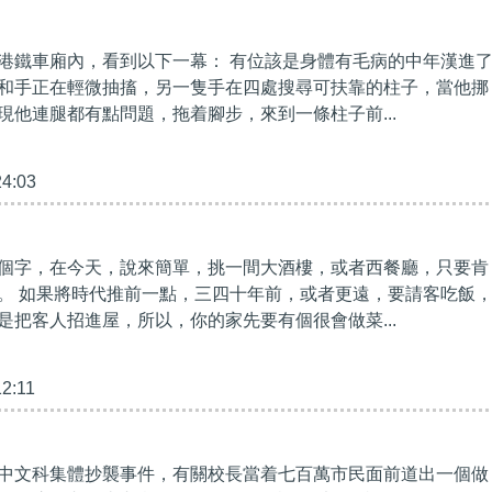
港鐵車廂內，看到以下一幕： 有位該是身體有毛病的中年漢進
和手正在輕微抽搐，另一隻手在四處搜尋可扶靠的柱子，當他挪
現他連腿都有點問題，拖着腳步，來到一條柱子前...
24:03
個字，在今天，說來簡單，挑一間大酒樓，或者西餐廳，只要肯
。 如果將時代推前一點，三四十年前，或者更遠，要請客吃飯
是把客人招進屋，所以，你的家先要有個很會做菜...
12:11
中文科集體抄襲事件，有關校長當着七百萬市民面前道出一個做