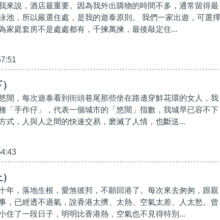
我來說，酒店最重要。因為我外出購物的時間不多，通常留得最
泳池，所以嚴選住處，是我的遊泰原則。 我們一家出遊，可選
為家庭套房不是處處都有，千揀萬揀，最後敲定住...
57:51
下）
悠閒，每次遊泰看到街頭巷尾那些坐在路邊穿鮮花環的女人，我
種「手作仔」，代表一個城市的「悠閒」指數，我城早已容不下
方式，人與人之間的快速交易，磨滅了人情，也斷送...
54:43
上）
十年，落地生根，愛煞彼邦，不願回港了。每次來去匆匆，跟親
事，已經透不過氣，說香港太擠、太熱、空氣太差、人太愁。曾
小住了一段日子，明明比香港熱，空氣也不見得特別...