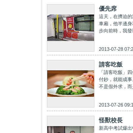
優先席
這天，在擠迫的
車廂，他半邊身
步向前時，我發
2013-07-28 07:
請客吃飯
「請客吃飯」四
付鈔，就能成事
不是假外求，而
2013-07-26 09:
怪獸校長
新高中考試爆出