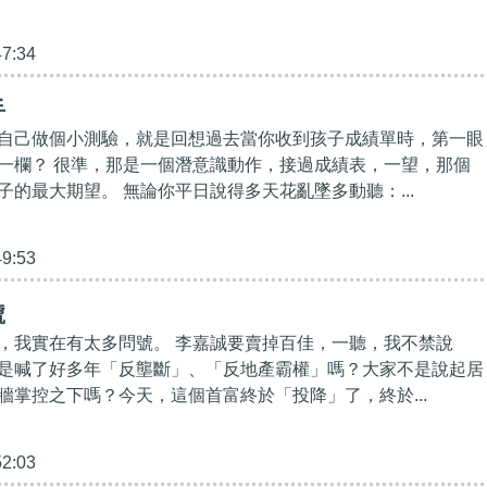
47:34
手
自己做個小測驗，就是回想過去當你收到孩子成績單時，第一眼
一欄？ 很準，那是一個潛意識動作，接過成績表，一望，那個
子的最大期望。 無論你平日說得多天花亂墜多動聽：...
49:53
號
，我實在有太多問號。 李嘉誠要賣掉百佳，一聽，我不禁說
是喊了好多年「反壟斷」、「反地產霸權」嗎？大家不是說起居
牆掌控之下嗎？今天，這個首富終於「投降」了，終於...
52:03