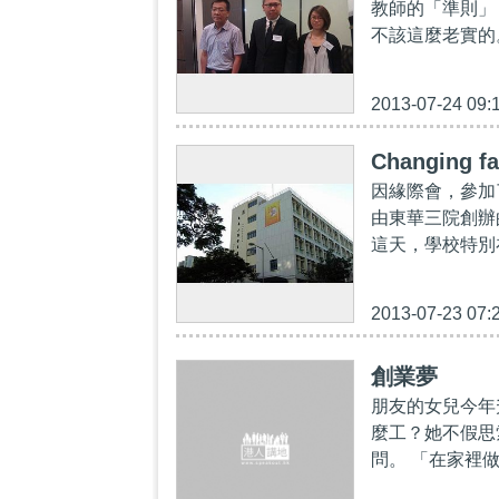
教師的「準則」
不該這麼老實的
2013-07-24 09:
Changing f
因緣際會，參加
由東華三院創辦
這天，學校特別在禮
2013-07-23 07:
創業夢
朋友的女兒今年
麼工？她不假思
問。 「在家裡做