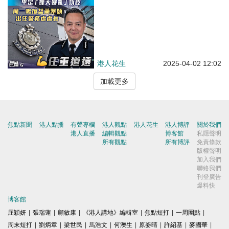
港人花生
2025-04-02 12:02
加載更多
焦點新聞
港人點播
有聲專欄
港人觀點
港人花生
港人博評
關於我們
港人直播
編輯觀點
博客館
私隱聲明
所有觀點
所有博評
免責條款
版權聲明
加入我們
聯絡我們
刊登廣告
爆料快
博客館
屈穎妍
|
張瑞蓮
|
顧敏康
|
《港人講地》編輯室
|
焦點短打
|
一周圈點
|
周末短打
|
劉炳章
|
梁世民
|
馬浩文
|
何濼生
|
原姿晴
|
許紹基
|
麥國華
|