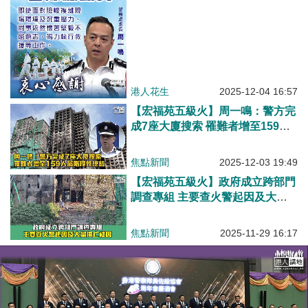
港人花生
2025-12-04 16:57
【宏福苑五級火】周一鳴：警方完
成7座大廈搜索 罹難者增至159人
屬階段性總結
焦點新聞
2025-12-03 19:49
【宏福苑五級火】政府成立跨部門
調查專組 主要查火警起因及大量
傷亡成因
焦點新聞
2025-11-29 16:17