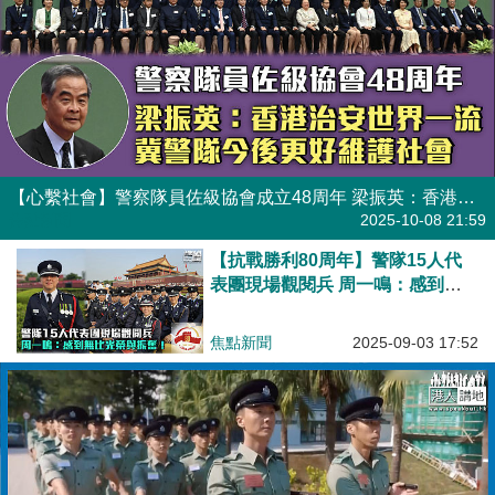
【心繫社會】警察隊員佐級協會成立48周年 梁振英：香港治安世界一流、冀警隊今後更好維護社會
焦點新聞
2025-10-08 21:59
【抗戰勝利80周年】警隊15人代
表團現場觀閱兵 周一鳴：感到無
比光榮與振奮！
焦點新聞
2025-09-03 17:52