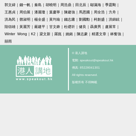
郭文緯
|
錢一帆
|
秦島
|
胡曉明
|
周浩鼎
|
田北辰
|
鄔滿海
|
季霆剛
|
王惠貞
|
周伯展
|
潘麗瓊
|
葉慶寧
|
陳建強
|
馬恩國
|
周全浩
|
方舟
|
洪為民
|
鄧淑明
|
楊全盛
|
黃均瑜
|
錢志庸
|
劉國勳
|
柯創盛
|
洪錦鉉
|
陸頌雄
|
黃麗芳
|
嚴建平
|
甘文鋒
|
杜礎圻
|
健良
|
聶廣男
|
盧展常
|
Winter Wong
|
K2
|
梁文新
|
羅崑
|
姚銘
|
陳志豪
|
精選文章
|
林奮強
|
囍雨
© 港人講地
電郵: speakout@speakout.hk
傳真: 85228041301
All rights reserved.
版權所有 不得轉載