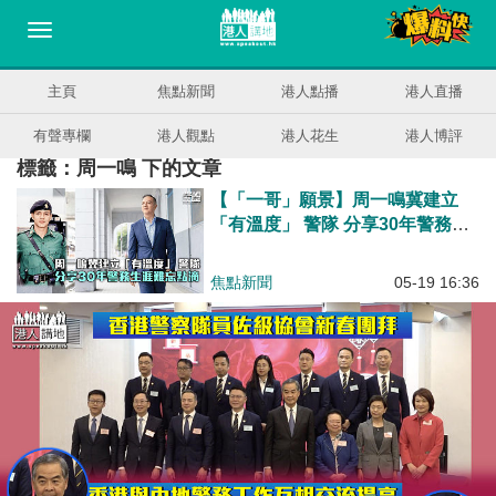
主頁
焦點新聞
港人點播
港人直播
有聲專欄
港人觀點
港人花生
港人博評
標籤：周一鳴 下的文章
【「一哥」願景】周一鳴冀建立
「有溫度」 警隊 分享30年警務生
涯難忘點滴
焦點新聞
05-19 16:36