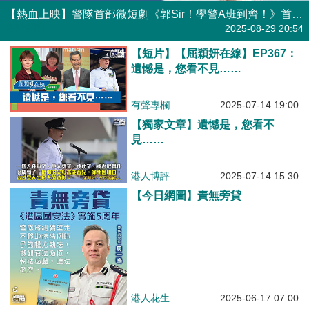
【熱血上映】警隊首部微短劇《郭Sir！學警A班到齊！》首映會 周一鳴：冀加深社會對警隊認識 王浩信：穿上制服要對得起香港警察
焦點新聞
2025-08-29 20:54
【短片】【屈穎妍在線】EP367：
遺憾是，您看不見……
有聲專欄
2025-07-14 19:00
【獨家文章】遺憾是，您看不
見……
港人博評
2025-07-14 15:30
【今日網圖】責無旁貸
港人花生
2025-06-17 07:00