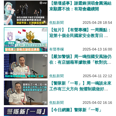
【樂壇盛事】謝霆鋒演唱會圓滿結
束顯露不捨：有期會繼續開
焦點新聞
2025-04-28 18:54
【短片】【有聲專欄】一周圈點：
迎第十個全民國家安全教育日 警
惕網上煽動言論暗流湧動
有聲專欄
2025-04-13 16:00
【嚴加警惕】周一鳴指國安風險仍
在：有店舖藉單據散播「軟對抗」
言論
焦點新聞
2025-04-11 22:12
【警隊新「一哥」】周一鳴談未來
工作有三大方向 無懼制裁做好國
安工作
焦點新聞
2025-04-02 16:16
【今日網圖】警隊新「一哥」