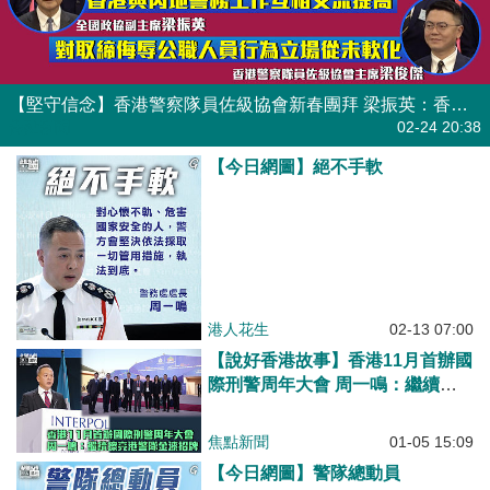
【堅守信念】香港警察隊員佐級協會新春團拜 梁振英：香港與內地警務工作互相交流提高 梁俊傑：對取締侮辱公職人員行為立場從未軟化
焦點新聞
02-24 20:38
【今日網圖】絕不手軟
港人花生
02-13 07:00
【說好香港故事】香港11月首辦國
際刑警周年大會 周一鳴：繼續擦
亮港警隊金漆招牌
焦點新聞
01-05 15:09
【今日網圖】警隊總動員