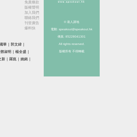
免責條款
版權聲明
加入我們
聯絡我們
© 港人講地
刊登廣告
爆料快
電郵: speakout@speakout.hk
傳真: 85228041301
國華
|
郭文緯
|
All rights reserved.
鄧淑明
|
楊全盛
|
版權所有 不得轉載
文新
|
羅崑
|
姚銘
|