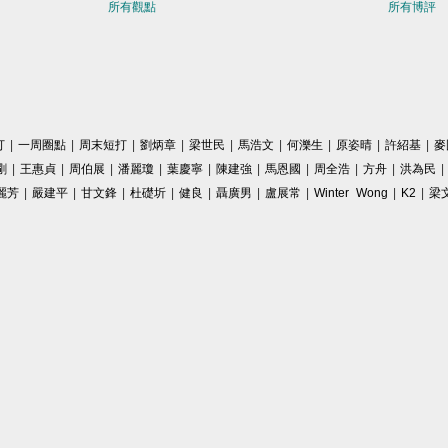
所有觀點
所有博評
打
|
一周圈點
|
周末短打
|
劉炳章
|
梁世民
|
馬浩文
|
何濼生
|
原姿晴
|
許紹基
|
麥
剛
|
王惠貞
|
周伯展
|
潘麗瓊
|
葉慶寧
|
陳建強
|
馬恩國
|
周全浩
|
方舟
|
洪為民
|
麗芳
|
嚴建平
|
甘文鋒
|
杜礎圻
|
健良
|
聶廣男
|
盧展常
|
Winter Wong
|
K2
|
梁