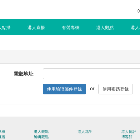
0
人點播
港人直播
有聲專欄
港人觀點
港人
電郵地址
- or -
使用驗證郵件登錄
使用密碼登錄
專欄
港人觀點
港人花生
港人博評
直播
編輯觀點
博客館