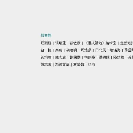
博客館
屈穎妍
|
張瑞蓮
|
顧敏康
|
《港人講地》編輯室
|
焦點短
錢一帆
|
秦島
|
胡曉明
|
周浩鼎
|
田北辰
|
鄔滿海
|
季霆
黃均瑜
|
錢志庸
|
劉國勳
|
柯創盛
|
洪錦鉉
|
陸頌雄
|
黃
陳志豪
|
精選文章
|
林奮強
|
囍雨