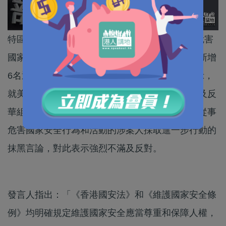
特區政府昨日（24日）將許智峯等7人列為指明危害
國家安全罪行的潛逃者，另外警方國安處亦公布新增
6名通緝人士。特區政府今日（25日）發聲明表示，
就美國、英國、加拿大等國和歐盟的官員、政客及反
華組織對香港特區政府宣布就潛逃海外、並繼續從事
危害國家安全行為和活動的涉案人採取進一步行動的
抹黑言論，對此表示強烈不滿及反對。
發言人指出：「《香港國安法》和《維護國家安全條
例》均明確規定維護國家安全應當尊重和保障人權，