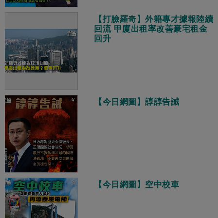
【打臉羅奇】外籍專才據報陸續
回流 甲廈出租率改善豪宅租金
回升
【今日網圖】諄諄告誡
【今日網圖】空中校車