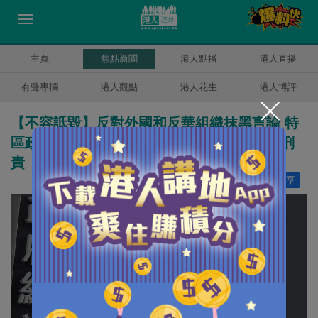
主頁
焦點新聞
港人點播
港人直播
有聲專欄
港人觀點
港人花生
港人博評
【不容詆毀】反對外國和反華組織抹黑言論 特
區政府：潛逃者不要妄想潛逃離港就可逃避刑
責
讚好
24
分享