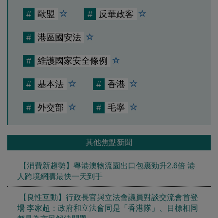
#
歐盟
#
反華政客
#
港區國安法
#
維護國家安全條例
#
基本法
#
香港
#
外交部
#
毛寧
其他焦點新聞
【消費新趨勢】粵港澳物流園出口包裹勁升2.6倍 港
人跨境網購最快一天到手
【良性互動】行政長官與立法會議員對談交流會首登
場 李家超：政府和立法會同是「香港隊」、目標相同