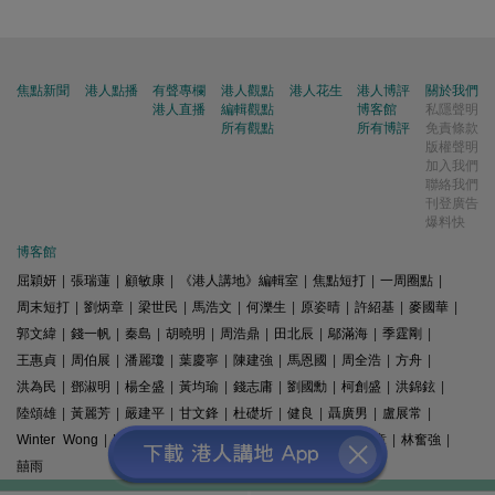
焦點新聞
港人點播
有聲專欄
港人觀點
港人花生
港人博評
關於我們
港人直播
編輯觀點
博客館
私隱聲明
所有觀點
所有博評
免責條款
版權聲明
加入我們
聯絡我們
刊登廣告
爆料快
博客館
屈穎妍
|
張瑞蓮
|
顧敏康
|
《港人講地》編輯室
|
焦點短打
|
一周圈點
|
周末短打
|
劉炳章
|
梁世民
|
馬浩文
|
何濼生
|
原姿晴
|
許紹基
|
麥國華
|
郭文緯
|
錢一帆
|
秦島
|
胡曉明
|
周浩鼎
|
田北辰
|
鄔滿海
|
季霆剛
|
王惠貞
|
周伯展
|
潘麗瓊
|
葉慶寧
|
陳建強
|
馬恩國
|
周全浩
|
方舟
|
洪為民
|
鄧淑明
|
楊全盛
|
黃均瑜
|
錢志庸
|
劉國勳
|
柯創盛
|
洪錦鉉
|
陸頌雄
|
黃麗芳
|
嚴建平
|
甘文鋒
|
杜礎圻
|
健良
|
聶廣男
|
盧展常
|
Winter Wong
|
K2
|
梁文新
|
羅崑
|
姚銘
|
陳志豪
|
精選文章
|
林奮強
|
囍雨