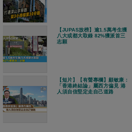
【JUPAS放榜】逾1.5萬考生獲
八大或都大取錄 82%獲派首三
志願
【短片】【有聲專欄】顧敏康：
「香港終結論」屬西方偏見 港
人須自信堅定走自己道路