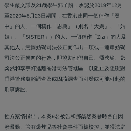
學生嚴文謙及21歲學生郭子麟，承認於2019年12月
至2020年8月23日期間，在香港連同一個稱作「廢
中」的人、一個稱作「恩典」（別名「大媽」、「姑
姐」、「SISTER」）的人、一個稱作「Zizi」的人及
其他人，意圖妨礙司法公正而作出一項或一連串妨礙
司法公正傾向的行為，即協助他們自己、喬映瑜、鄧
棨然和李宇軒逃離香港司法管轄區，以阻止及阻礙對
香港警務處的調查及或因該調查而引發或可能引起的
刑事訴訟。
控方案情指出，本案9名被告和鄧棨然案發時各自因
涉暴動、管有爆炸品等社會事件而被檢控，並獲法庭