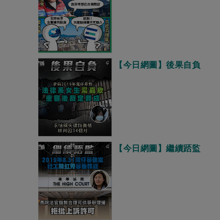
【今日網圖】後果自負
【今日網圖】繼續踎監