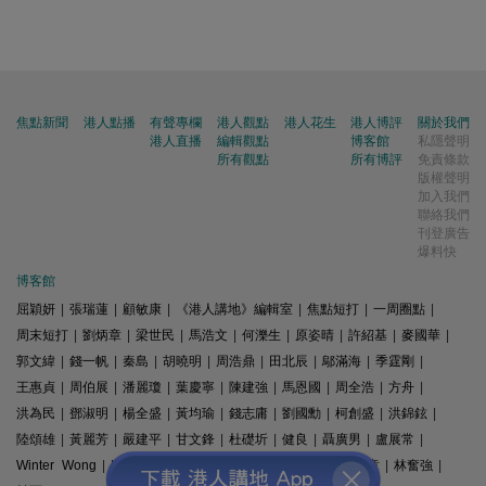
焦點新聞
港人點播
有聲專欄
港人觀點
港人花生
港人博評
關於我們
港人直播
編輯觀點
博客館
私隱聲明
所有觀點
所有博評
免責條款
版權聲明
加入我們
聯絡我們
刊登廣告
爆料快
博客館
屈穎妍
|
張瑞蓮
|
顧敏康
|
《港人講地》編輯室
|
焦點短打
|
一周圈點
|
周末短打
|
劉炳章
|
梁世民
|
馬浩文
|
何濼生
|
原姿晴
|
許紹基
|
麥國華
|
郭文緯
|
錢一帆
|
秦島
|
胡曉明
|
周浩鼎
|
田北辰
|
鄔滿海
|
季霆剛
|
王惠貞
|
周伯展
|
潘麗瓊
|
葉慶寧
|
陳建強
|
馬恩國
|
周全浩
|
方舟
|
洪為民
|
鄧淑明
|
楊全盛
|
黃均瑜
|
錢志庸
|
劉國勳
|
柯創盛
|
洪錦鉉
|
陸頌雄
|
黃麗芳
|
嚴建平
|
甘文鋒
|
杜礎圻
|
健良
|
聶廣男
|
盧展常
|
Winter Wong
|
K2
|
梁文新
|
羅崑
|
姚銘
|
陳志豪
|
精選文章
|
林奮強
|