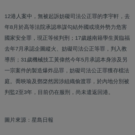
12港人案中，無被起訴妨礙司法公正罪的李宇軒，去
年8月於高等法院承認串謀勾結外國或境外勢力危害
國家安全罪，現正等候判刑；17歲越南籍學生黃臨福
去年7月承認企圖縱火、妨礙司法公正等罪，判入教
導所；31歲機械技工黃偉然今年5月承認本身涉及另
一宗案件的製造爆炸品罪，妨礙司法公正罪獲存檔法
庭。喬映瑜及鄧棨然因涉組織偷渡罪，於內地分別被
判監2至3年，目前仍在服刑，尚未遣返回港。
圖片來源：星島日報