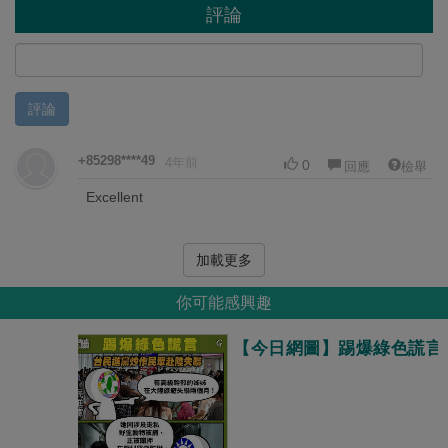
評論
評論
+85298****49
4年前
0
回應
檢舉
Excellent
加載更多
你可能感興趣
【今日網圖】踢爆綠色謊言