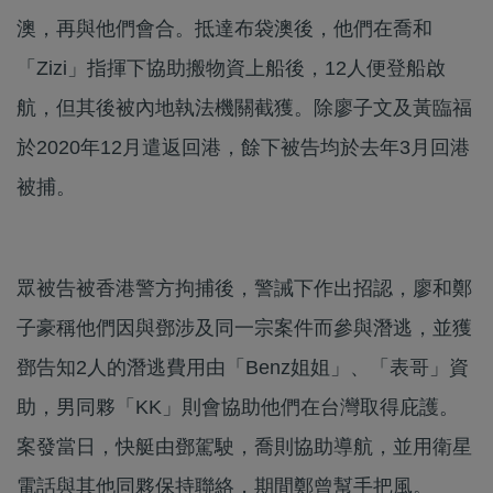
澳，再與他們會合。抵達布袋澳後，他們在喬和
「Zizi」指揮下協助搬物資上船後，12人便登船啟
航，但其後被內地執法機關截獲。除廖子文及黃臨福
於2020年12月遣返回港，餘下被告均於去年3月回港
被捕。
眾被告被香港警方拘捕後，警誡下作出招認，廖和鄭
子豪稱他們因與鄧涉及同一宗案件而參與潛逃，並獲
鄧告知2人的潛逃費用由「Benz姐姐」、「表哥」資
助，男同夥「KK」則會協助他們在台灣取得庇護。
案發當日，快艇由鄧駕駛，喬則協助導航，並用衛星
電話與其他同夥保持聯絡，期間鄭曾幫手把風。