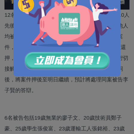
12名港人前年涉嫌偷渡離港，在內地水域被捕，10人
先後被押送回港，除李宇軒的案件分拆處理，其他人
均被加控一項妨礙司法公正罪。本案為區域案件案
件，今移師至西九龍裁判法院處理，當中6人一直還
押，於庭上正式認罪，而還押的李子賢因被列為密切
接觸者，未有出庭。暫委法官王興偉聽罷求情陳詞
後，將案件押後至明日繼續，預計將處理同案被告李
子賢的答辯。
6名被告包括19歲無業的廖子文、20歲技術員鄭子
豪、25歲學生張俊富、23歲運輸工人張銘裕、23歲