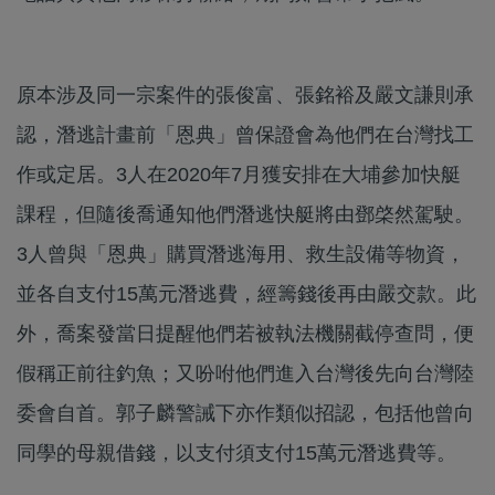
原本涉及同一宗案件的張俊富、張銘裕及嚴文謙則承
認，潛逃計畫前「恩典」曾保證會為他們在台灣找工
作或定居。3人在2020年7月獲安排在大埔參加快艇
課程，但隨後喬通知他們潛逃快艇將由鄧棨然駕駛。
3人曾與「恩典」購買潛逃海用、救生設備等物資，
並各自支付15萬元潛逃費，經籌錢後再由嚴交款。此
外，喬案發當日提醒他們若被執法機關截停查問，便
假稱正前往釣魚；又吩咐他們進入台灣後先向台灣陸
委會自首。郭子麟警誡下亦作類似招認，包括他曾向
同學的母親借錢，以支付須支付15萬元潛逃費等。