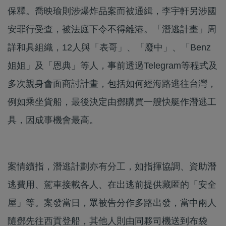
保釋。喬映瑜則涉爆炸品案而被通緝，李宇軒另涉國
安罪行受查，被法庭下令不得離港。「潛逃計畫」周
詳和具組織，12人與「表哥」、「廢中」、「Benz
姐姐」及「恩典」等人，事前透過Telegram等程式及
多次親身會面商討計畫，包括如何經海路逃往台灣，
例如乘坐貨船，最後決定由鄧購買一艘快艇作潛逃工
具，因成事機會最高。
案情續指，潛逃計劃亦有分工，如指揮協調、資助潛
逃費用、駕車接載各人、在出逃前提供藏匿的「安全
屋」等。案發當日，眾被告分作多路出發，當中兩人
隨鄧先往西貢登船，其他人則由同夥司機送到布袋