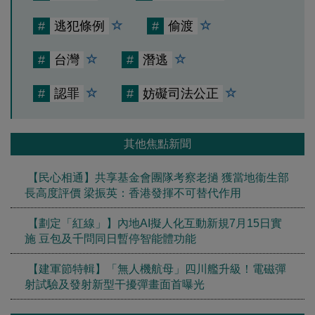
#
逃犯條例
#
偷渡
#
台灣
#
潛逃
#
認罪
#
妨礙司法公正
其他焦點新聞
【民心相通】共享基金會團隊考察老撾 獲當地衞生部
長高度評價 梁振英：香港發揮不可替代作用
【劃定「紅線」】內地AI擬人化互動新規7月15日實
施 豆包及千問同日暫停智能體功能
【建軍節特輯】「無人機航母」四川艦升級！電磁彈
射試驗及發射新型干擾彈畫面首曝光