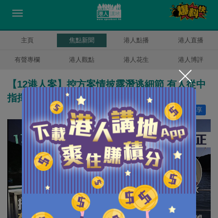
主頁
焦點新聞
港人點播
港人直播
有聲專欄
港人觀點
港人花生
港人博評
【12港人案】控方案情披露潛逃細節 有人從中
指揮協調分工仔細
讚好
29
分享