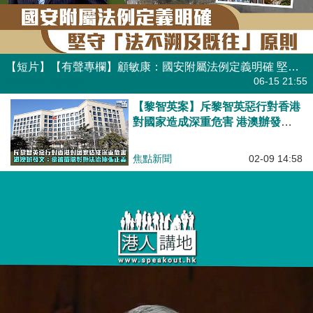
【短片】【有聲專欄】顧敏康：國安附屬法例定義明確 堅守「法不溯及既往」原則
有聲專欄
| 顧敏康
06-15 21:55
【黎智英案】斥黎智英惡行對香港
對國家造成深重危害 港澳辦發
文：黎被嚴懲彰顯法治伸張正義
焦點新聞
02-09 14:58