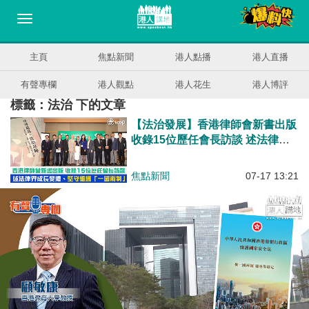
主頁
焦點新聞
港人點播
港人直播
有聲專欄
港人觀點
港人花生
港人博評
標籤：法治 下的文章
【法治發展】香港律師會新書出版
收錄15位歷任會長訪談 述法律界
成長變遷、堅守維護「一國兩制」
焦點新聞
07-17 13:21