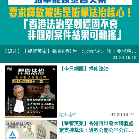
【短片】【黎智英案】張舉能駁斥「法治已死」論：要求​釋放被告是衝擊法治核心！
港人點播
01-20 16:12
【今日網圖】捍衛法治
港人花生
01-20 14:27
【黎智英案】香港再出發大聯盟堅
定支持裁決：過程公開公平公正是
法治正當體現