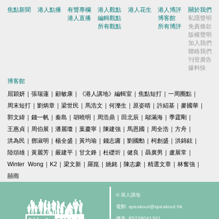
焦點新聞
港人點播
有聲專欄
港人觀點
港人花生
港人博評
關於我們
港人直播
編輯觀點
博客館
私隱聲明
所有觀點
所有博評
免責條款
版權聲明
加入我們
聯絡我們
刊登廣告
爆料快
博客館
屈穎妍
|
張瑞蓮
|
顧敏康
|
《港人講地》編輯室
|
焦點短打
|
一周圈點
|
周末短打
|
劉炳章
|
梁世民
|
馬浩文
|
何濼生
|
原姿晴
|
許紹基
|
麥國華
|
郭文緯
|
錢一帆
|
秦島
|
胡曉明
|
周浩鼎
|
田北辰
|
鄔滿海
|
季霆剛
|
王惠貞
|
周伯展
|
潘麗瓊
|
葉慶寧
|
陳建強
|
馬恩國
|
周全浩
|
方舟
|
洪為民
|
鄧淑明
|
楊全盛
|
黃均瑜
|
錢志庸
|
劉國勳
|
柯創盛
|
洪錦鉉
|
陸頌雄
|
黃麗芳
|
嚴建平
|
甘文鋒
|
杜礎圻
|
健良
|
聶廣男
|
盧展常
|
Winter Wong
|
K2
|
梁文新
|
羅崑
|
姚銘
|
陳志豪
|
精選文章
|
林奮強
|
囍雨
© 港人講地
電郵: speakout@speakout.hk
傳真: 85228041301