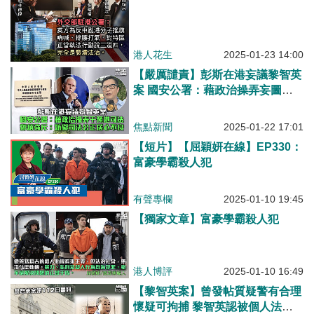
港人花生
2025-01-23 14:00
【嚴厲譴責】彭斯在港妄議黎智英
案 國安公署：藉政治操弄妄圖干
預香港司法 鄧炳強斥：妨礙司法
公正居心不良
焦點新聞
2025-01-22 17:01
【短片】【屈穎妍在線】EP330：
富豪學霸殺人犯
有聲專欄
2025-01-10 19:45
【獨家文章】富豪學霸殺人犯
港人博評
2025-01-10 16:49
【黎智英案】曾發帖質疑警有合理
懷疑可拘捕 黎智英認被個人法律