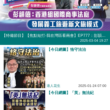
【特備節目】【焦點短打-我在灣區看兩會】EP777：彭韻僖：香港組國際商事法庭 發展義工旅遊新文旅模式
港人直播
2025-03-04 19:27
【今日網圖】恪守法治
港人花生
2025-01-24 07:00
【今日網圖】「英」無法紀