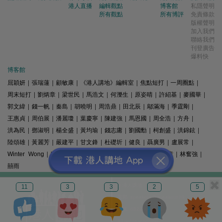
港人直播
編輯觀點
博客館
私隱聲明
所有觀點
所有博評
免責條款
版權聲明
加入我們
聯絡我們
刊登廣告
爆料快
博客館
屈穎妍
|
張瑞蓮
|
顧敏康
|
《港人講地》編輯室
|
焦點短打
|
一周圈點
|
周末短打
|
劉炳章
|
梁世民
|
馬浩文
|
何濼生
|
原姿晴
|
許紹基
|
麥國華
|
郭文緯
|
錢一帆
|
秦島
|
胡曉明
|
周浩鼎
|
田北辰
|
鄔滿海
|
季霆剛
|
王惠貞
|
周伯展
|
潘麗瓊
|
葉慶寧
|
陳建強
|
馬恩國
|
周全浩
|
方舟
|
洪為民
|
鄧淑明
|
楊全盛
|
黃均瑜
|
錢志庸
|
劉國勳
|
柯創盛
|
洪錦鉉
|
陸頌雄
|
黃麗芳
|
嚴建平
|
甘文鋒
|
杜礎圻
|
健良
|
聶廣男
|
盧展常
|
Winter Wong
|
K2
|
梁文新
|
羅崑
|
姚銘
|
陳志豪
|
精選文章
|
林奮強
|
囍雨
© 港人講地
11
3
3
2
5
電郵: speakout@speakout.hk
傳真: 85228041301
All rights reserved.