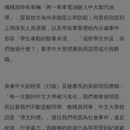
儀稱當時有車輛「將一車車電油駛入中大製汽油
彈」，質疑校方為何未能阻止和防範；何君堯則提到
上周保安人員遇襲，以及早前畢業禮校內示威事件，
形容「學生暴動的餘毒未清」，「成班學生作反，你
們做過什麼？」要求中大管理層負荊請罪或引咎辭
職。
身兼中大副校長（行政）及秘書長的吳樹培回應稱：
「每一次聽到中文大學被污名化，我們都會很憤怒，
所以要我們不斷提醒同學、教職員同事，中文大學校
訓是『博文約禮』。過往我們有因為社會事件，違反
校規、行使暴力，因種種的欺凌行為等而受到紀律處