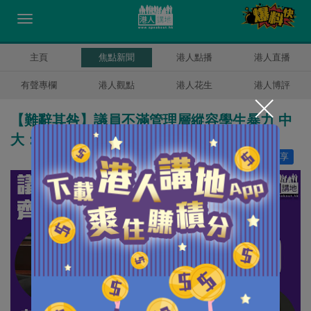
主頁
焦點新聞
港人點播
港人直播
有聲專欄
港人觀點
港人花生
港人博評
【難辭其咎】議員不滿管理層縱容學生暴力 中
大：10名以下學生因社會事件等遭紀律處分
讚好
24
分享