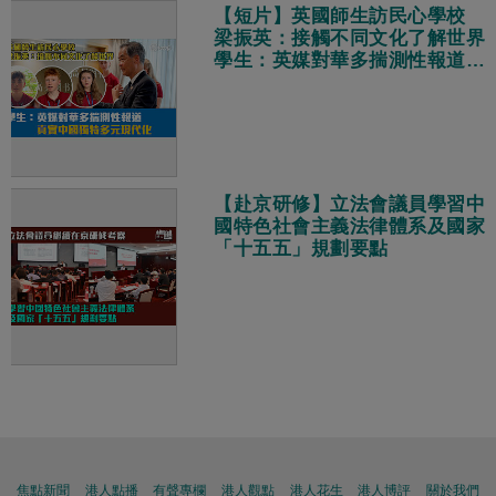
【短片】英國師生訪民心學校
梁振英：接觸不同文化了解世界
學生：英媒對華多揣測性報道
真實中國獨特多元現代化
【赴京研修】立法會議員學習中
國特色社會主義法律體系及國家
「十五五」規劃要點
焦點新聞
港人點播
有聲專欄
港人觀點
港人花生
港人博評
關於我們