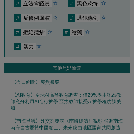
#
立法會議員
#
黑色恐怖
#
反修例風波
#
逃犯條例
#
拒絕攬炒
#
港獨
#
暴力
其他焦點新聞
【今日網圖】突然暴斃
【AI教育】全球AI高等教育調查：僅29%學生認為教
師充分利用AI進行教學 亞太教師接受AI教學程度勝美
加
【南海爭議】外交部發表《南海聽濤》視頻 強調南海
南海自古屬於中國領土、未來應由地區國家共同創造