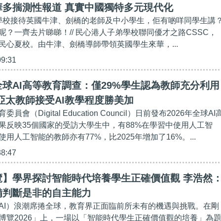
華多揣測性報道 真實中國獨特多元現代化
心學校接待英國牛津、劍橋的老師及中小學生，佢有啲咩同學生講
呢？一齊去片睇睇！// 民心港人子弟學校聯同優才之路CSSC，
民心夏校。由牛津、劍橋導師帶領英國學生來華，...
09:31
全球AI高等教育調查：僅29%學生認為教師充分利用
 亞太教師接受AI教學程度勝美加
會（Digital Education Council）日前發布2026年全球AI
果反映35個國家的受訪大學生中，有88%在學習中使用人工智
用人工智能的教師亦有77%，比2025年增加了16%。...
38:47
覽】學界探討智能時代培養學生正確價值觀 李浩然
備判斷是非的自主能力
AI）浪潮席捲全球，教育界正面臨前所未有的機遇與挑戰。在剛
博覽2026」上，一場以「智能時代學生正確價值觀的培養」為