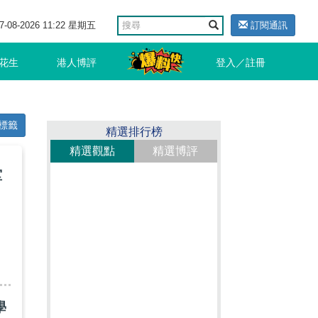
7-08-2026 11:22 星期五
訂閱通訊
花生
港人博評
登入／註冊
標籤
精選排行榜
精選觀點
精選博評
堂
》
學