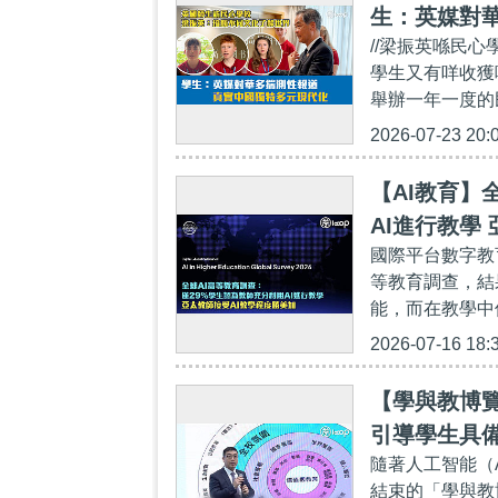
生：英媒對
//梁振英喺民
學生又有咩收獲
舉辦一年一度的
2026-07-23 20:
【AI教育】
AI進行教學
國際平台數字教育委員
等教育調查，結
能，而在教學中使
2026-07-16 18:
【學與教博
引導學生具
隨著人工智能（
結束的「學與教