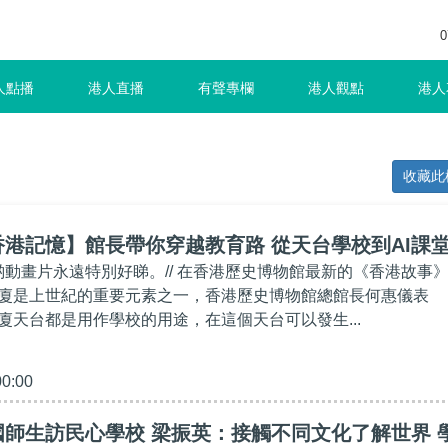
0
人點播
港人直播
有聲專欄
港人觀點
港人
收藏此
港記憶】館長帶你穿越教育路 從天台學校到AI課
，啲動畫片永遠特別好睇。// 在香港歷史博物館最新的《香港故事
廈是上世紀的重要元素之一，香港歷史博物館總館長何惠儀表
廈天台都是用作學校的用途，在這個天台可以發生...
00:00
師生訪民心學校 梁振英：接觸不同文化了解世界 