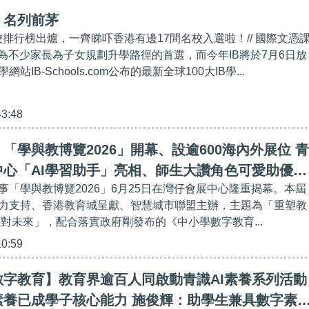
】名列前茅
學校排行榜出爐，一齊睇吓香港有邊17間名校入選啦！// 國際文憑
成為不少家長為子女規劃升學路徑的首選，而今年IB將於7月6日放
IB-Schools.com公布的最新全球100大IB學...
43:48
「學與教博覽2026」開幕、設逾600海內外展位 青
中心「AI學習助手」亮相、師生大讚角色可愛助優化
事「學與教博覽2026」6月25日在灣仔會展中心隆重揭幕。本屆
力支持、香港教育城呈獻、智慧城市聯盟主辦，主題為「重塑教
應對未來」，配合落實政府剛發布的《中小學數字教育...
10:59
數字教育】教育界逾百人同啟動青識AI素養系列活動
素養已成學子核心能力 施俊輝：助學生兼具數字素