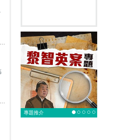
？
高
：
專題推介
題