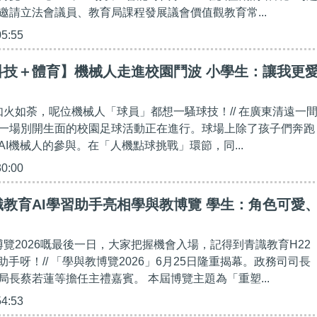
邀請立法會議員、教育局課程發展議會價值觀教育常...
05:55
科技＋體育】機械人走進校園鬥波 小學生：讓我更
得如火如荼，呢位機械人「球員」都想一騷球技！// 在廣東清遠一
一場別開生面的校園足球活動正在進行。球場上除了孩子們奔跑
I機械人的參與。在「人機點球挑戰」環節，同...
30:00
教育AI學習助手亮相學與教博覽 學生：角色可愛
博覽2026嘅最後一日，大家把握機會入場，記得到青識教育H22
助手呀！// 「學與教博覽2026」6月25日隆重揭幕。政務司司長
局長蔡若蓮等擔任主禮嘉賓。 本屆博覽主題為「重塑...
54:53