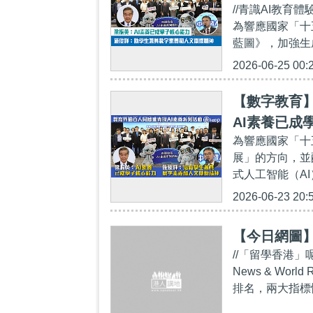
//青識AI教育
和人文關懷
為響應國家「十
藍圖》，加強生成
2026-06-25 00:
【數字教育】
AI素養已成
為響應國家「十
關懷精神
展」的方向，並
式人工智能（AI
2026-06-23 20:
【今日網圖
//「留學香港」
News & Wo
排名，兩大指標