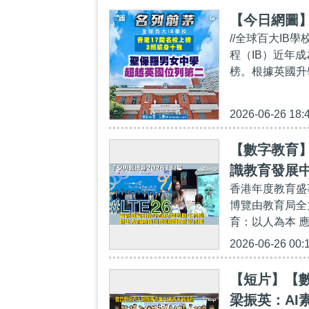
【今日網圖
//全球百大IB
程（IB）近年
榜。根據英國升學網站
2026-06-26 18:
【數字教育】
識教育發展
香港年度教育盛
教學成果
博覽由教育局全
育：以人為本 
2026-06-26 00:
【短片】【
梁振英：AI