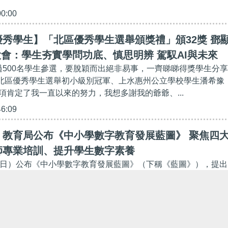
00:00
秀學生】「北區優秀學生選舉頒獎禮」頒32獎 鄧
大會：學生夯實學問功底、慎思明辨 駕馭AI與未來
超過500名學生參選，要脫穎而出絕非易事，一齊睇睇得獎學生分享
/ 北區優秀學生選舉初小級別冠軍、上水惠州公立學校學生潘希豫
項肯定了我一直以來的努力，我想多謝我的爺爺、...
46:09
】教育局公布《中小學數字教育發展藍圖》 聚焦四
師專業培訓、提升學生數字素養
7日）公布《中小學數字教育發展藍圖》（下稱《藍圖》），提出
大策略」，為未來全港中小學推動教育數字化轉型提供指導方向
達成提升學生數字素養、加強教師專業、優化基建與...
13:59