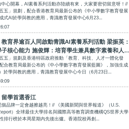
體驗中心開幕，AI素養系列活動亦陸續有來，大家要密切留意呀！//
精神
五五」規劃，配合香港教育局最新公布的《中小學數字教育發展
式AI於學與教的應用，青識教育發展中心6月23...
26:07
教育界逾百人同啟動青識AI素養系列活動 梁振英
學子核心能力 施俊輝：培育學生兼具數字素養和人
五五」規劃及香港特區政府推動「教育、科技、人才一體化發
配合教育局最新公布的《中小學數字教育發展藍圖》，加強生成
）於學與教的應用，青識教育發展中心今日（6月23日...
59:09
】留學首選香江
呢個品牌一定會越擦越亮！// 《美國新聞與世界報道》（U.S.
rld Report）全球最佳大學排名與國際高等教育調查機構QS世界大學
性排行榜於本周星期內先後出爐。香港院校再創...