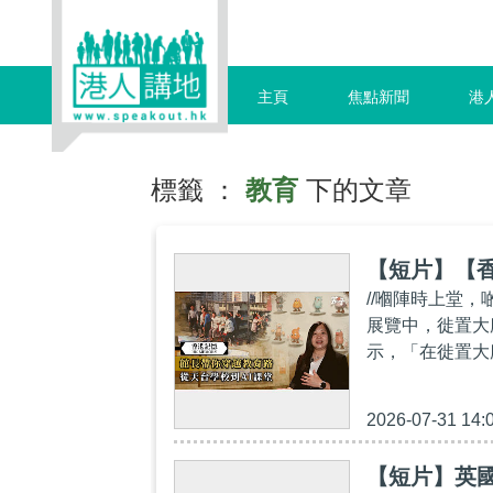
主頁
焦點新聞
港
標籤 ：
教育
下的文章
【短片】【香
//嗰陣時上堂
展覽中，徙置大
示，「在徙置大
2026-07-31 14:
【短片】英國