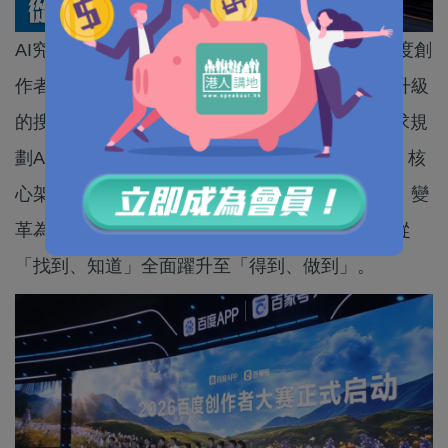
AI究竟如何改變內容創作的每一個環節？2026百度創
作者大會給出了最新答案。百度正式發布了全新升級
的搜索AI引擎，在原有通用接口基礎上，新增需求規
劃Agent與內容生成Agent構成的「雙Agent引擎」核
心架構。這一升級將傳統搜索從「提供資訊鏈接」變
革為「直接完成任務」，用戶的搜索體驗也由此從
「找到、知道」全面躍升至「得到、做到」。