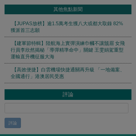
其他焦點新聞
【JUPAS放榜】逾1.5萬考生獲八大或都大取錄 82%
獲派首三志願
【建軍節特輯】陸航海上實彈演練巾幗不讓鬚眉 女飛
行員李欣然揭秘「導彈精準命中」關鍵 王雯娟駕重型
運輸直升機征服大海
【高效便捷】白雲機場快捷通關再升級 「一地備案、
全國通行」港澳居民受惠
評論
評論