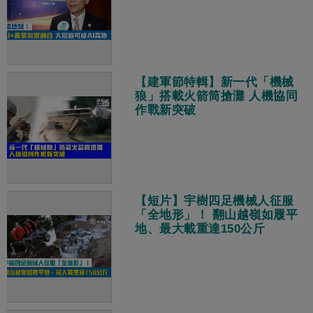
【建軍節特輯】新一代「機械
狼」搭載火箭筒搶灘 人機協同
作戰新突破
【短片】宇樹四足機械人征服
「全地形」！ 翻山越嶺如履平
地、最大載重達150公斤