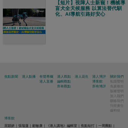
【短片】視障人士新寵！機械導
盲犬全天候服務 以算法替代馴
化、AI導航引路好安心
焦點新聞
港人點播
有聲專欄
港人觀點
港人花生
港人博評
關於我們
港人直播
編輯觀點
博客館
私隱聲明
所有觀點
所有博評
免責條款
版權聲明
加入我們
聯絡我們
刊登廣告
爆料快
博客館
屈穎妍
|
張瑞蓮
|
顧敏康
|
《港人講地》編輯室
|
焦點短打
|
一周圈點
|