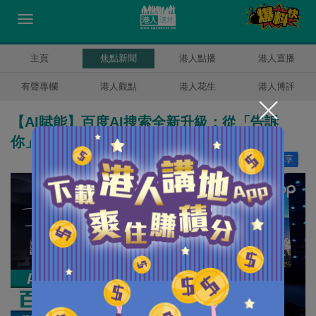
主頁
焦點新聞
港人點播
港人直播
有聲專欄
港人觀點
港人花生
港人博評
【AI賦能】百度AI搜索全新升級：從「告訴
你」到「幫你做完」
讚好
9
分享