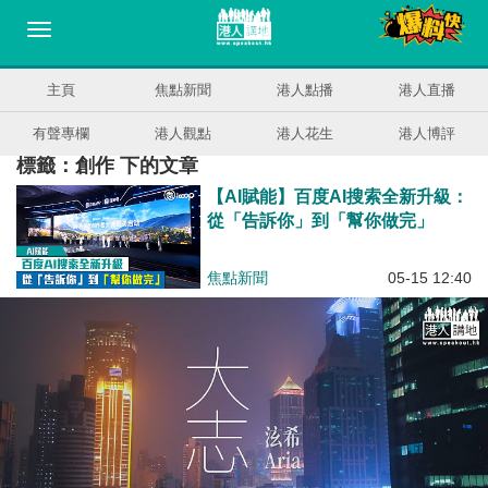
主頁
焦點新聞
港人點播
港人直播
有聲專欄
港人觀點
港人花生
港人博評
標籤：創作 下的文章
【AI賦能】百度AI搜索全新升級：
從「告訴你」到「幫你做完」
焦點新聞
05-15 12:40