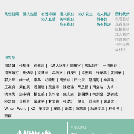
焦點新聞
港人點播
有聲專欄
港人觀點
港人花生
港人博評
關於我們
港人直播
編輯觀點
博客館
私隱聲明
所有觀點
所有博評
免責條款
版權聲明
加入我們
聯絡我們
刊登廣告
爆料快
博客館
屈穎妍
|
張瑞蓮
|
顧敏康
|
《港人講地》編輯室
|
焦點短打
|
一周圈點
|
周末短打
|
劉炳章
|
梁世民
|
馬浩文
|
何濼生
|
原姿晴
|
許紹基
|
麥國華
|
郭文緯
|
錢一帆
|
秦島
|
胡曉明
|
周浩鼎
|
田北辰
|
鄔滿海
|
季霆剛
|
王惠貞
|
周伯展
|
潘麗瓊
|
葉慶寧
|
陳建強
|
馬恩國
|
周全浩
|
方舟
|
洪為民
|
鄧淑明
|
楊全盛
|
黃均瑜
|
錢志庸
|
劉國勳
|
柯創盛
|
洪錦鉉
|
陸頌雄
|
黃麗芳
|
嚴建平
|
甘文鋒
|
杜礎圻
|
健良
|
聶廣男
|
盧展常
|
Winter Wong
|
K2
|
梁文新
|
羅崑
|
姚銘
|
陳志豪
|
精選文章
|
林奮強
|
囍雨
© 港人講地