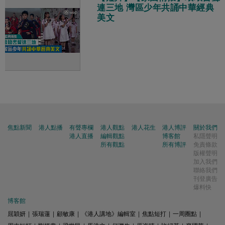
連三地 灣區少年共誦中華經典
美文
焦點新聞
港人點播
有聲專欄
港人觀點
港人花生
港人博評
關於我們
港人直播
編輯觀點
博客館
私隱聲明
所有觀點
所有博評
免責條款
版權聲明
加入我們
聯絡我們
刊登廣告
爆料快
博客館
屈穎妍
|
張瑞蓮
|
顧敏康
|
《港人講地》編輯室
|
焦點短打
|
一周圈點
|