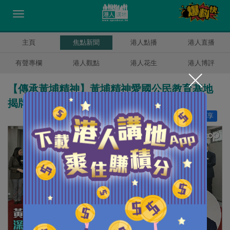
主頁
焦點新聞
港人點播
港人直播
有聲專欄
港人觀點
港人花生
港人博評
【傳承黃埔精神】黃埔精神愛國公民教育基地
揭牌 深化香港青少年家國情懷
讚好
20
分享