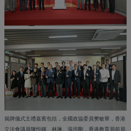
揭牌儀式主禮嘉賓包括，全國政協委員樊敏華，香港
立法會議員陳恒鑌、林琳、張培剛，香港教育局前局