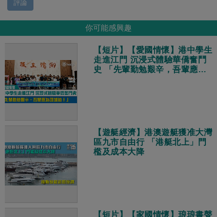
評論
你可能感興趣
【短片】【愛國情懷】港中學生
走進江門 沉浸式體驗華僑奮鬥
史 「先輩勤勉艱辛，吾輩應為
國加油！」
【遊艇經濟】港澳遊艇獲准大灣
區九市自由行 「港艇北上」門
檻及成本大降
【短片】【家國情懷】琅琅書聲