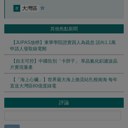
#
大灣區
其他焦點新聞
【JUPAS放榜】東華學院證實因人為疏忽 誤向1.1萬
申請人發取錄電郵
【自主可控】中國告別「卡脖子」 單晶氮化鋁濾波晶
片實現量產
【「海上心臟」】世界最大海上換流站扎根南海 每年
直送大灣區60億度綠電
評論