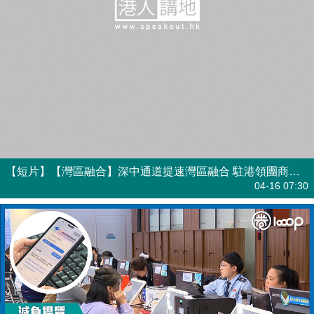
【短片】【灣區融合】深中通道提速灣區融合 駐港領團商界點讚中山活力
港人點播
04-16 07:30