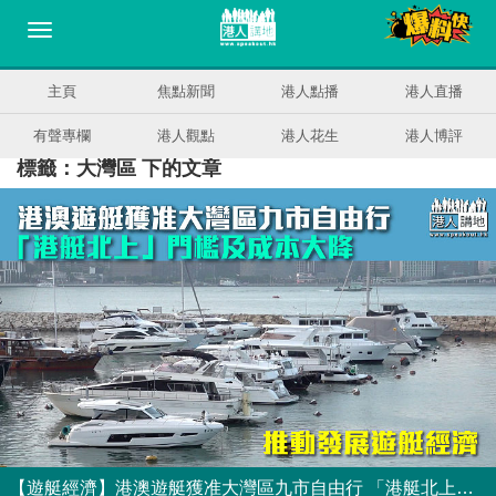
主頁
焦點新聞
港人點播
港人直播
有聲專欄
港人觀點
港人花生
港人博評
標籤：大灣區 下的文章
【遊艇經濟】港澳遊艇獲准大灣區九市自由行 「港艇北上」門檻及成本大降