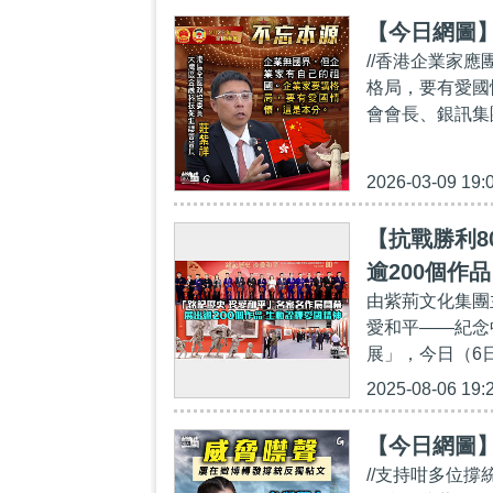
【今日網圖
//香港企業家
格局，要有愛國
會會長、銀訊集
2026-03-09 19:
【抗戰勝利8
逾200個作
由紫荊文化集團
愛和平——紀念
展」，今日（6日
2025-08-06 19:
【今日網圖
//支持咁多位