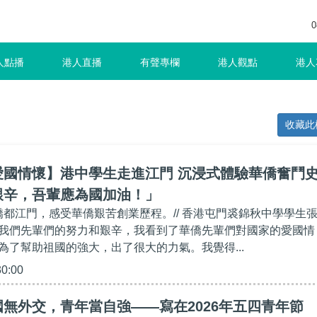
0
人點播
港人直播
有聲專欄
港人觀點
港人
收藏此
愛國情懷】港中學生走進江門 沉浸式體驗華僑奮鬥
艱辛，吾輩應為國加油！」
進僑都江門，感受華僑艱苦創業歷程。// 香港屯門裘錦秋中學學生
我們先輩們的努力和艱辛，我看到了華僑先輩們對國家的愛國情
為了幫助祖國的強大，出了很大的力氣。我覺得...
30:00
無外交，青年當自強——寫在2026年五四青年節