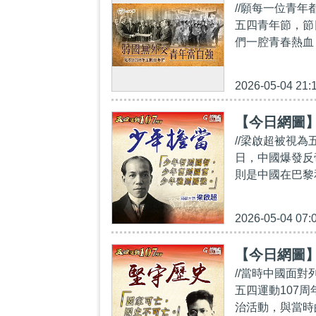
//願每一位青
五四青年節，節
們一腔青春熱血
2026-05-04 21:
【今日網圖
//梁啟超被視為
日，中國爆發反
則是中國在巴黎
2026-05-04 07:
【今日網圖
//當時中國面
五四運動107
治活動，與當時