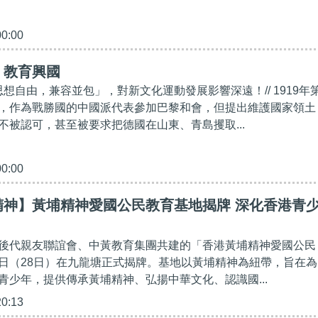
00:00
】教育興國
思想自由，兼容並包」，對新文化運動發展影響深遠！// 1919年
，作為戰勝國的中國派代表參加巴黎和會，但提出維護國家領土
不被認可，甚至被要求把德國在山東、青島攫取...
00:00
精神】黃埔精神愛國公民教育基地揭牌 深化香港青
後代親友聯誼會、中黃教育集團共建的「香港黃埔精神愛國公民
日（28日）在九龍塘正式揭牌。基地以黃埔精神為紐帶，旨在為
青少年，提供傳承黃埔精神、弘揚中華文化、認識國...
20:13