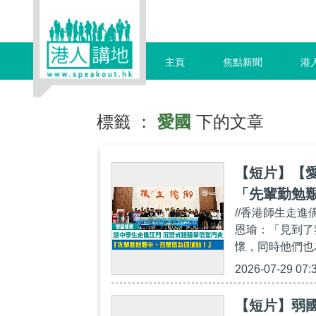
主頁
焦點新聞
港
標籤 ：
愛國
下的文章
【短片】【
「先輩勤勉
//香港師生走
恩瑜：「見到了
懷，同時他們也
2026-07-29 07:
【短片】弱國