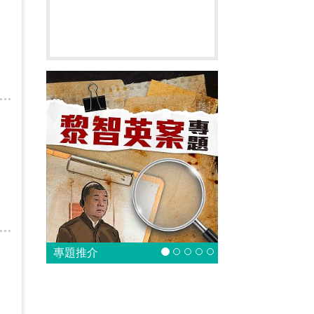
是
專題推介
是