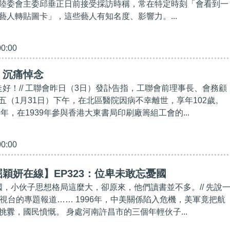
陸委會主委邱垂正日前接受採訪時稱，常在特定時刻「會看到一
藝人轉貼圖卡」，這些藝人有知名度、影響力。...
00:00
】沉痛悼念
走好！// 工聯會昨日（3日）發訃告指，工聯會前理事長、會務顧
五（1月31日）下午，在北區醫院因病不幸離世，享年102歲。
3年，在1939年參與香港大東書局印刷廠籌組工會的...
00:00
穎妍在線】EP323：位卑未敢忘憂國
憂國，小伙子思想格局這麼大，卻原來，他們讀書並不多。// 先說
電視台的專題報道…… 1996年，中美關係陷入危機，美軍竟把航
挑釁，國民憤慨。 身處河南許昌市的三個年輕伙子...