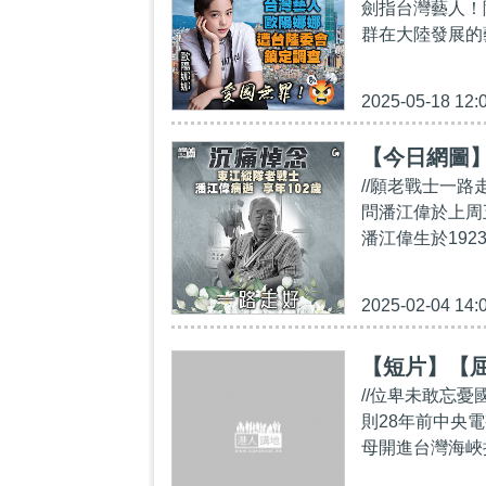
劍指台灣藝人！
群在大陸發展的
2025-05-18 12:
【今日網圖
//願老戰士一路
問潘江偉於上周
潘江偉生於192
2025-02-04 14:
【短片】【屈
//位卑未敢忘
則28年前中央
母開進台灣海峽