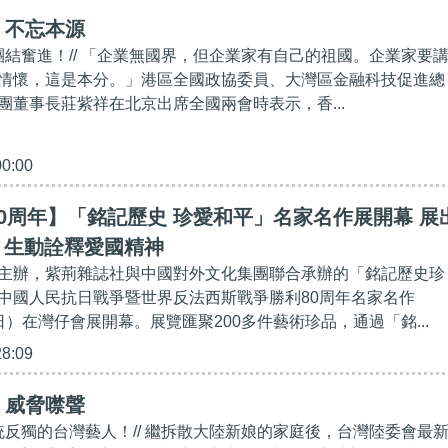
】不忘本源
應團結奮進！// 「企業無國界，但企業家有自己的祖國。企業家要
情懷，這是本分。」港區全國政協委員、大灣區金融科技促進總
團董事長莊紫祥在北京出席全國兩會時表示，香...
00:00
0周年】「銘記歷史 珍愛和平」名家名作展開幕 展
品 生動詮釋愛國精神
主辦，紫荊雜誌社與中國對外文化集團聯合承辦的「銘記歷史珍
中國人民抗日戰爭暨世界反法西斯戰爭勝利80周年名家名作
）在灣仔會展開幕。展覽匯聚200多件藝術珍品，通過「銘...
28:09
】威脅噤聲
撐統反獨的台灣藝人！// 繼拆散大陸新娘的家庭後，台灣陸委會最