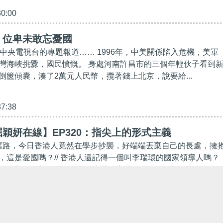
30:00
】位卑未敢忘憂國
前中央電視台的專題報道…… 1996年，中美關係陷入危機，美軍
灣海峽挑釁，國民憤慨。 身處河南許昌市的三個年輕伙子看到
倒篋傾囊，湊了2萬元人民幣，攬著錢上北京，說要給...
37:38
穎妍在線】EP320：指尖上的形式主義
的舊路，今日香港人竟然在學步抄襲，好端端丟棄自己的長處，擁
，這是愛國嗎？// 香港人還記得一個叫李瑞環的國家領導人嗎？
距離香港回歸尚餘兩年時間，中英雙方就是否要改...
39:40