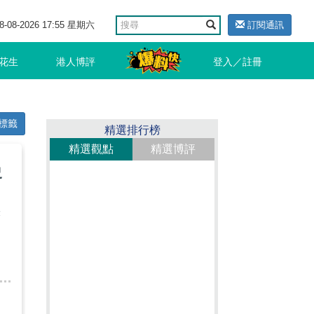
8-08-2026 17:55 星期六
訂閱通訊
花生
港人博評
登入／註冊
標籤
精選排行榜
精選觀點
精選博評
史
張