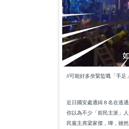
//可能好多坐緊監嘅「手足
近日國安處通緝８名在逃通
你以為不少「前民主派」人
民黨主席梁家傑，嘩，雖然