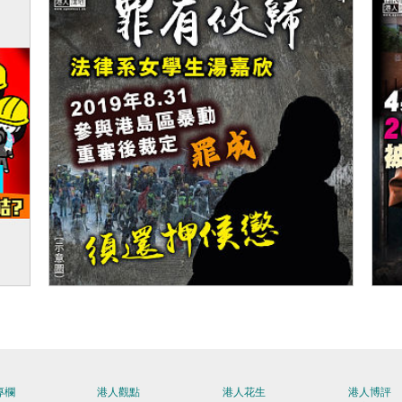
起
【今日網圖】罪有攸歸
【
專欄
港人觀點
港人花生
港人博評