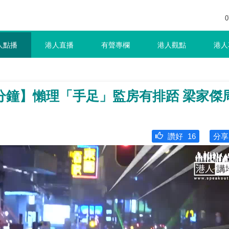
0
人點播
港人直播
有聲專欄
港人觀點
港人
分鐘】懶理「手足」監房有排踎 梁家傑
讚好
16
分享