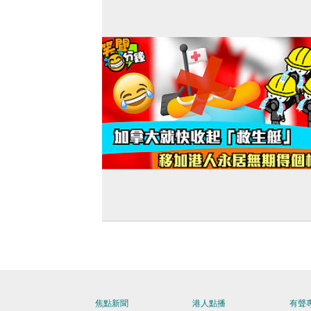
【短片】【笑聞一分鐘】加拿大就快收
「救生艇」 移加港人永居無期得個桔？
焦點新聞
港人點播
有聲