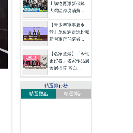
上購物再添新保障
大灣區跨境消費...
【青少年軍事夏令
營】施俊輝走進粉嶺
新圍軍營任講者...
【名家匯聚】「今朝
更好看」名家作品展
會展揭幕 齊白...
精選排行榜
精選觀點
精選博評
當
公
，