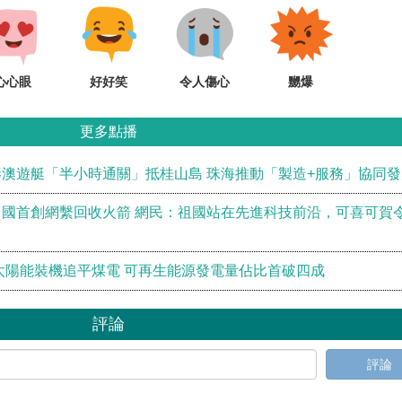
心心眼
好好笑
令人傷心
嬲爆
更多點播
澳遊艇「半小時通關」抵桂山島 珠海推動「製造+服務」協同發
國首創網繫回收火箭 網民：祖國站在先進科技前沿，可喜可賀
太陽能裝機追平煤電 可再生能源發電量佔比首破四成
評論
評論