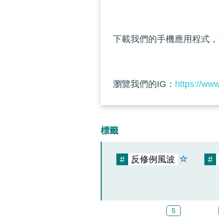
下載我們的手機應用程式，
瀏覽我們的IG：
https://ww
標籤
#
反修例風波
#
5