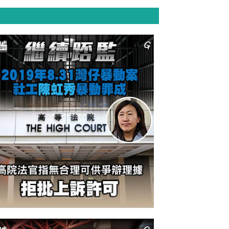
今日網圖】繼續踎監