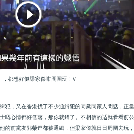
」，都想好似梁家傑咁周圍玩！//
緝犯，又在香港找了不少通緝犯的同黨同家人問話，正
士嘅心情都好低落，那你就錯了。不相信的适就看看前
他的前黨友郭榮鏗都被通緝，但梁家傑就日日周圍去玩