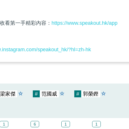
收看第一手精彩內容：
https://www.speakout.hk/app
w.instagram.com/speakout_hk/?hl=zh-hk
梁家傑
#
范國威
#
郭榮鏗
1
6
1
1