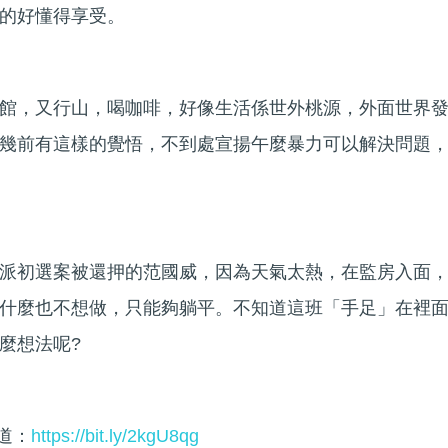
的好懂得享受。
館，又行山，喝咖啡，好像生活係世外桃源，外面世界
幾前有這樣的覺悟，不到處宣揚午麼暴力可以解決問題
派初選案被還押的范國威，因為天氣太熱，在監房入面
什麼也不想做，只能夠躺平。不知道這班「手足」在裡
麼想法呢?
頻道：
https://bit.ly/2kgU8qg