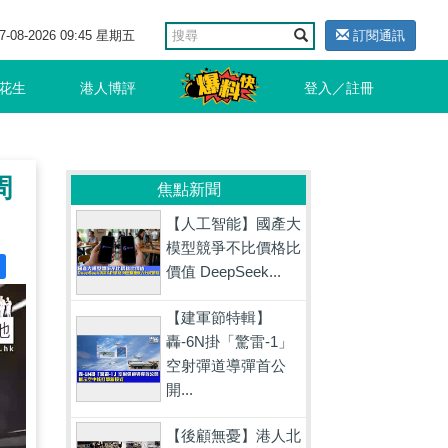
7-08-2026 09:45 星期五
訂閱通訊
花生
港人博評
登入／註冊
周
焦點新聞
【人工智能】國產大
模型競爭不比價格比
價值 DeepSeek...
【建軍節特輯】
轟-6N掛「驚雷-1」
空射彈道導彈首公
開...
【後顧無憂】港人北