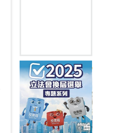
發
，
，
面