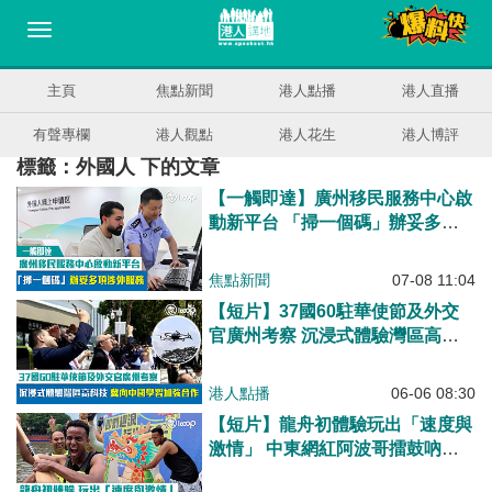
主頁
焦點新聞
港人點播
港人直播
有聲專欄
港人觀點
港人花生
港人博評
標籤：外國人 下的文章
【一觸即達】廣州移民服務中心啟
動新平台 「掃一個碼」辦妥多項
涉外服務
焦點新聞
07-08 11:04
【短片】37國60駐華使節及外交
官廣州考察 沉浸式體驗灣區高科
技 冀向中國學習加強合作
港人點播
06-06 08:30
【短片】龍舟初體驗玩出「速度與
激情」 中東網紅阿波哥擂鼓吶喊
「跟我贏」