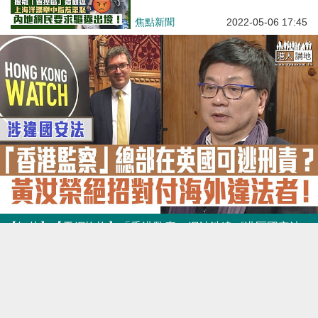
要求驅逐出境
焦點新聞
2022-05-06 17:45
【短片】【天網恢恢】「香港監察」網站涉違《港區國安法》、總部在英國可逃刑責？黃汝榮：若涉境外資金、可凍結追蹤充公 仲有絶招對付海外違法者!
港人點播
2022-03-27 08:30
【Video】【Home Quarantine
Tips】English home care
guidelines are now available for
English speaking community