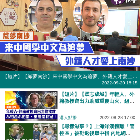
【短片】【織夢南沙】來中國學中文為追夢、外籍人才愛上南沙
港人點播
2022-09-20 18:15
【短片】【眾志成城】年輕人、外
籍教授齊出力助滅重慶山火、組成
電單車隊運送物資：不怕苦不怕
累、重慶是我家！
港人點播
2022-08-28 17:00
【尋釁滋事？】上海洋漢擅離「管
控區」被勸返後舉中指 內地網民