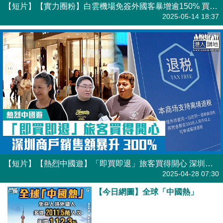
【短片】【實力圈粉】白雲機場免簽外國客暴增逾150% 買華為、吃點心、涮火鍋「太神奇了！」
港人點播
2025-05-14 18:37
【短片】【熱烈中國遊】「即買即退」旅客​買得開心 深圳商戶銷售額暴升300%​
港人點播
2025-04-28 07:30
【今日網圖】全球「中國熱」