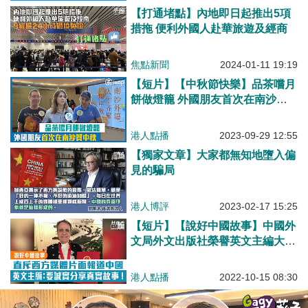
【打通堵點】內地即日起推出5項
措拖 便利外國人赴華旅遊及經商
焦點新聞
2024-01-11 19:19
【短片】【中秋節快樂】品茶嚐月
餅做燈籠 外國朋友首次在南沙賀
中秋
港人點播
2023-09-29 12:55
【獨家文章】大家都無知地墮入偏
見的騙局
港人博評
2023-02-17 15:25
【短片】【說好中國故事】中國外
文局外文出版社榮譽英文主編大衛
·弗格森 來華16年見證中國發展 斥
西方媒體片面報道中國、要誠實準
港人點播
2022-10-15 08:30
確分享真實故事！