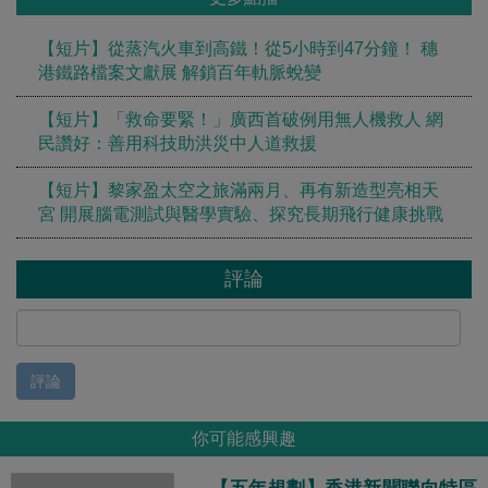
【短片】從蒸汽火車到高鐵！從5小時到47分鐘！ 穗
港鐵路檔案文獻展 解鎖百年軌脈蛻變
【短片】「救命要緊！」廣西首破例用無人機救人 網
民讚好：善用科技助洪災中人道救援
【短片】黎家盈太空之旅滿兩月、再有新造型亮相天
宮 開展腦電測試與醫學實驗、探究長期飛行健康挑戰
評論
評論
你可能感興趣