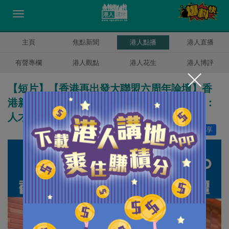
主頁
焦點新聞
港人點播
港人直播
有聲專欄
港人觀點
港人花生
港人博評
【短片】【香港再出發大聯盟六周年論壇】香
港新定位、新功能 張志剛倡四大戰略新方向：
人才、教育、旅遊、北都
讚好
2
分享