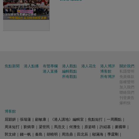
焦點新聞
港人點播
有聲專欄
港人觀點
港人花生
港人博評
關於我們
港人直播
編輯觀點
博客館
私隱聲明
所有觀點
所有博評
免責條款
版權聲明
加入我們
聯絡我們
刊登廣告
爆料快
博客館
屈穎妍
|
張瑞蓮
|
顧敏康
|
《港人講地》編輯室
|
焦點短打
|
一周圈點
|
周末短打
|
劉炳章
|
梁世民
|
馬浩文
|
何濼生
|
原姿晴
|
許紹基
|
麥國華
|
郭文緯
|
錢一帆
|
秦島
|
胡曉明
|
周浩鼎
|
田北辰
|
鄔滿海
|
季霆剛
|