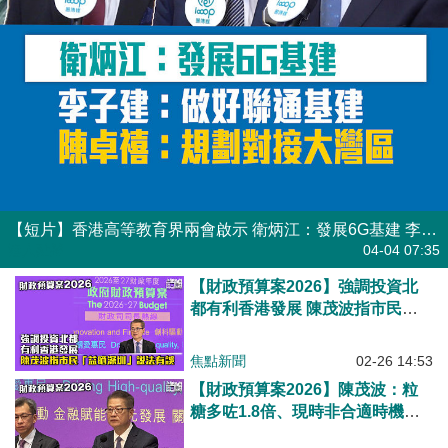
【短片】香港高等教育界兩會啟示 衛炳江：發展6G基建 李子建：做好聯通基建 陳卓禧：規劃對接大灣區
港人點播
04-04 07:35
【財政預算案2026】強調投資北
都有利香港發展 陳茂波指市民
「益晒深圳」說法有誤
焦點新聞
02-26 14:53
【財政預算案2026】陳茂波：粒
糖多咗1.8倍、現時非合適時機派
消費券