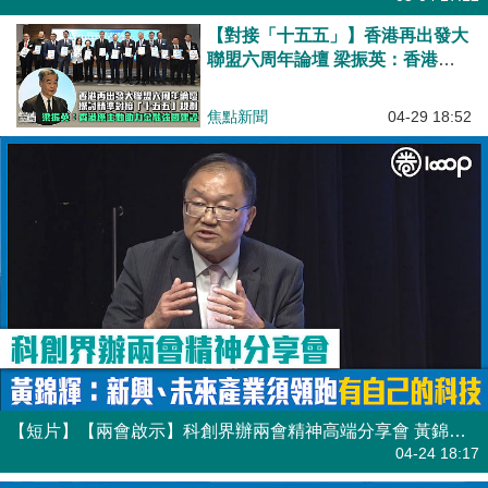
【對接「十五五」】香港再出發大
聯盟六周年論壇 梁振英：香港應
主動助力金融強國建設
焦點新聞
04-29 18:52
【短片】【兩會啟示】科創界辦兩會精神高端分享會 黃錦輝：新興、未來產業須領跑，有自己的科技
港人點播
04-24 18:17