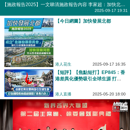
【施政報告2025】一文睇清施政報告內容 李家超：加快北都發展、集中資源投放社福醫療及教育
焦點新聞
2025-09-17 19:31
【今日網圖】加快發展北都
港人花生
2025-09-17 16:35
【短評】【焦點短打】EP845：香
港差異化優勢吸引全球生源 打造
國際教育樞紐關鍵「非西方化」
港人直播
2025-05-20 18:00