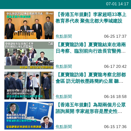
焦點新聞
07-01 14:17
【香港五年規劃】李家超晤33專上
教育界代表 聚焦北都大學城建設
焦點新聞
06-25 17:37
【夏寶龍訪港】夏寶龍結束在港兩
日考察、臨別前向行政長官豎拇指
李家超：獲對方給予四個肯定
焦點新聞
06-17 20:42
【夏寶龍訪港】夏寶龍考察北部都
會區 訪元朗攸壆路簡約公屋 聽取
多位官員匯報最新發展情況
焦點新聞
06-16 18:58
【香港五年規劃】為期兩個月公眾
諮詢展開 李家超形容是歷史性的
一步 夏寶龍明起來港兩天考察調
研
焦點新聞
06-15 17:36