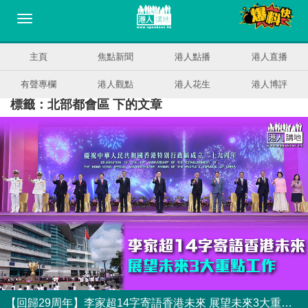
主頁
焦點新聞
港人點播
港人直播
有聲專欄
港人觀點
港人花生
港人博評
標籤：北部都會區 下的文章
【回歸29周年】李家超14字寄語香港未來 展望未來3大重點工作