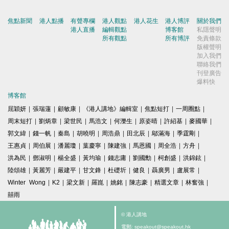
焦點新聞
港人點播
有聲專欄
港人觀點
港人花生
港人博評
關於我們
港人直播
編輯觀點
博客館
私隱聲明
所有觀點
所有博評
免責條款
版權聲明
加入我們
聯絡我們
刊登廣告
爆料快
博客館
屈穎妍
|
張瑞蓮
|
顧敏康
|
《港人講地》編輯室
|
焦點短打
|
一周圈點
|
周末短打
|
劉炳章
|
梁世民
|
馬浩文
|
何濼生
|
原姿晴
|
許紹基
|
麥國華
|
郭文緯
|
錢一帆
|
秦島
|
胡曉明
|
周浩鼎
|
田北辰
|
鄔滿海
|
季霆剛
|
王惠貞
|
周伯展
|
潘麗瓊
|
葉慶寧
|
陳建強
|
馬恩國
|
周全浩
|
方舟
|
洪為民
|
鄧淑明
|
楊全盛
|
黃均瑜
|
錢志庸
|
劉國勳
|
柯創盛
|
洪錦鉉
|
陸頌雄
|
黃麗芳
|
嚴建平
|
甘文鋒
|
杜礎圻
|
健良
|
聶廣男
|
盧展常
|
Winter Wong
|
K2
|
梁文新
|
羅崑
|
姚銘
|
陳志豪
|
精選文章
|
林奮強
|
囍雨
© 港人講地
電郵: speakout@speakout.hk