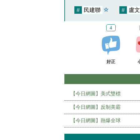
#
民建聯
#
盧文
4
好正
【今日網圖】美式雙標
【今日網圖】反制美霸
【今日網圖】熱爆全球