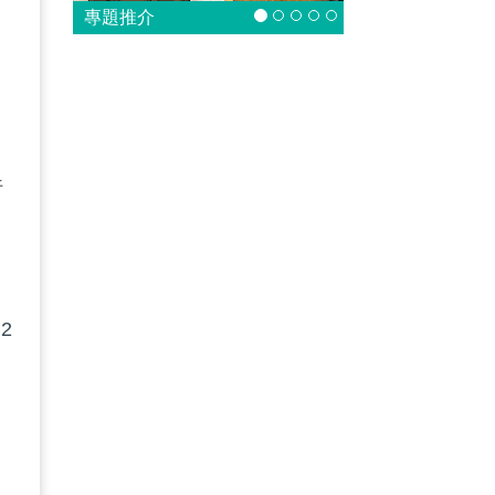
專題推介
，
一
行
2
的