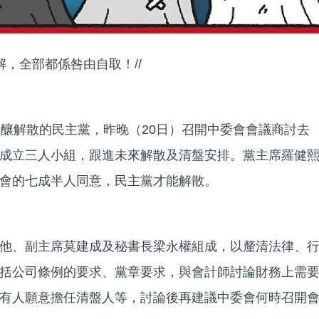
解，全部都係咎由自取！//
醞釀解散的民主黨，昨晚（20日）召開中委會會議商討去
成立三人小組，跟進未來解散及清盤安排。黨主席羅健
會的七成半人同意，民主黨才能解散。
他、副主席莫建成及秘書長梁永權組成，以釐清法律、
括公司條例的要求、黨章要求，與會計師討論財務上需
有人願意擔任清盤人等，討論後再建議中委會何時召開