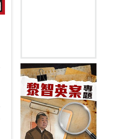
熙
行
要
會