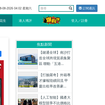
8-08-2026 04:02 星期六
訂閱通訊
花生
港人博評
登入／註冊
焦點新聞
【鏈通全球】南沙打
造全球跨境貿易集聚
區 聯動「五港...
【打臉羅奇】外籍專
才據報陸續回流 甲
廈出租率改善豪...
【人工智能】國產大
模型競爭不比價格比