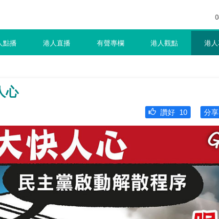
0
人點播
港人直播
有聲專欄
港人觀點
港人
人心
讚好
10
分享