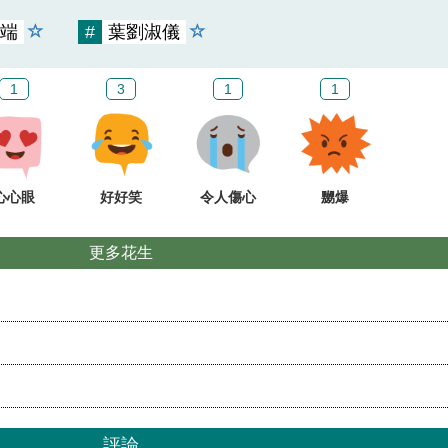
端
#
葉劉淑儀
1
3
1
1
心心眼
好好笑
令人傷心
嬲爆
更多花生
評論