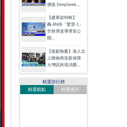
價值 DeepSeek...
【建軍節特輯】
轟-6N掛「驚雷-1」
空射彈道導彈首公
開...
【後顧無憂】港人北
上購物再添新保障
大灣區跨境消費...
精選排行榜
精選觀點
精選博評