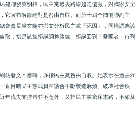
民建聯發聲明指，民主黨過去路線越走偏激，對國家安
，它宣布解散絕對是咎由自取。而第十屆全國僑聯副主
總會會長盧文端亦撰文分析民主黨「死因」，同樣認為
自取，指是該黨拒絕調整路線，拒絕回到「愛國者」行
網站發文回應時，亦指民主黨咎由自取。她表示在過去2
一直目睹民主黨成員在議會不斷製造麻煩、破壞社會秩
近年流失支持者並不意外，又指民主黨窮途末路，不如