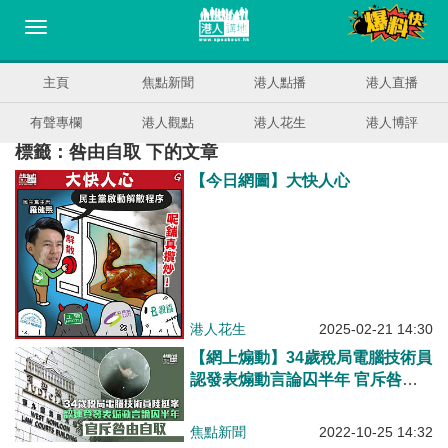
主頁
焦點新聞
港人點播
港人直播
有聲專欄
港人觀點
港人花生
港人博評
標籤：咎由自取 下的文章
【今日網圖】大快人心
港人花生
2025-02-21 14:30
【網上煽動】34歲稅局電腦技術員
認發表煽動言論囚半年 官斥咎由
自取
焦點新聞
2022-10-25 14:32