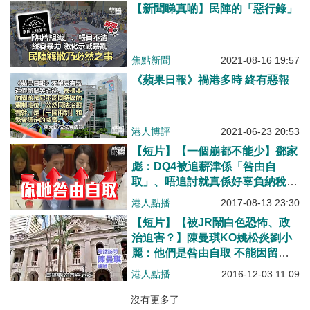
【新聞睇真啲】民陣的「惡行錄」
焦點新聞
2021-08-16 19:57
《蘋果日報》禍港多時 終有惡報
港人博評
2021-06-23 20:53
【短片】【一個崩都不能少】鄧家
彪：DQ4被追薪津係「咎由自
取」、唔追討就真係好辜負納稅人
啦！
港人點播
2017-08-13 23:30
【短片】【被JR鬧白色恐怖、政
治迫害？】陳曼琪KO姚松炎劉小
麗：他們是咎由自取 不能因留戀
席位、用藉口掩飾大錯
港人點播
2016-12-03 11:09
沒有更多了