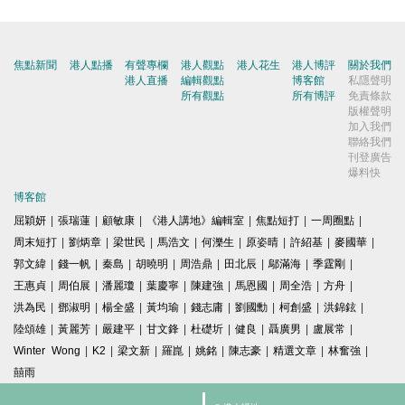
焦點新聞
港人點播
有聲專欄
港人觀點
港人花生
港人博評
關於我們
港人直播
編輯觀點
博客館
私隱聲明
所有觀點
所有博評
免責條款
版權聲明
加入我們
聯絡我們
刊登廣告
爆料快
博客館
屈穎妍
|
張瑞蓮
|
顧敏康
|
《港人講地》編輯室
|
焦點短打
|
一周圈點
|
周末短打
|
劉炳章
|
梁世民
|
馬浩文
|
何濼生
|
原姿晴
|
許紹基
|
麥國華
|
郭文緯
|
錢一帆
|
秦島
|
胡曉明
|
周浩鼎
|
田北辰
|
鄔滿海
|
季霆剛
|
王惠貞
|
周伯展
|
潘麗瓊
|
葉慶寧
|
陳建強
|
馬恩國
|
周全浩
|
方舟
|
洪為民
|
鄧淑明
|
楊全盛
|
黃均瑜
|
錢志庸
|
劉國勳
|
柯創盛
|
洪錦鉉
|
陸頌雄
|
黃麗芳
|
嚴建平
|
甘文鋒
|
杜礎圻
|
健良
|
聶廣男
|
盧展常
|
Winter Wong
|
K2
|
梁文新
|
羅崑
|
姚銘
|
陳志豪
|
精選文章
|
林奮強
|
囍雨