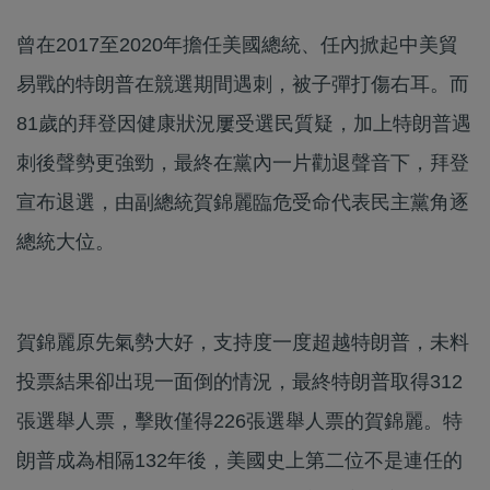
曾在2017至2020年擔任美國總統、任內掀起中美貿
易戰的特朗普在競選期間遇刺，被子彈打傷右耳。而
81歲的拜登因健康狀況屢受選民質疑，加上特朗普遇
刺後聲勢更強勁，最終在黨內一片勸退聲音下，拜登
宣布退選，由副總統賀錦麗臨危受命代表民主黨角逐
總統大位。
賀錦麗原先氣勢大好，支持度一度超越特朗普，未料
投票結果卻出現一面倒的情況，最終特朗普取得312
張選舉人票，擊敗僅得226張選舉人票的賀錦麗。特
朗普成為相隔132年後，美國史上第二位不是連任的