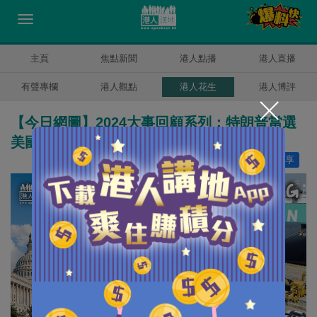
主頁
焦點新聞
港人點播
港人直播
有聲專欄
港人觀點
港人花生
港人博評
【今日網圖】2024大事回顧系列：特朗普當選
美國總統 中美關係是危是機？
讚好
11
分享