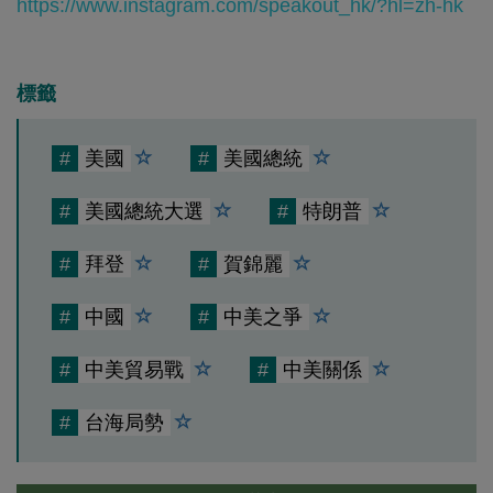
https://www.instagram.com/speakout_hk/?hl=zh-hk
標籤
#
美國
#
美國總統
#
美國總統大選
#
特朗普
#
拜登
#
賀錦麗
#
中國
#
中美之爭
#
中美貿易戰
#
中美關係
#
台海局勢