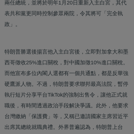
兩任總統，並將於明年1月20日重新入主白宮，其代
表共和黨更同時控制參眾兩院，令其將可「完全執
政」。
特朗普勝選後揚言他入主白宮後，立即對加拿大和墨
西哥徵收25%進口關稅，對中國加徵10%進口關稅。
而他宣布多位內閣人選都有一個共通點，都是反華強
硬鷹派人物。不過，特朗普要求聯邦最高法院，暫停
執行短片分享平台TikTok的強制出售令，讓他正式就
職後，有時間透過政治手段解決爭議。此外，他要求
台灣繳納「保護費」等，又稱已邀請國家主席習近平
出席其總統就職典禮。外界普遍認為，特朗普上台