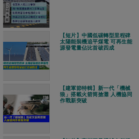
【短片】中國低碳轉型里程碑
太陽能裝機追平煤電 可再生能
源發電量佔比首破四成
【建軍節特輯】新一代「機械
狼」搭載火箭筒搶灘 人機協同
作戰新突破