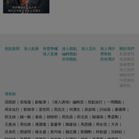
焦點新聞
港人點播
有聲專欄
港人觀點
港人花生
港人博評
關於我們
港人直播
編輯觀點
博客館
私隱聲明
所有觀點
所有博評
免責條款
版權聲明
加入我們
聯絡我們
刊登廣告
爆料快
博客館
屈穎妍
|
張瑞蓮
|
顧敏康
|
《港人講地》編輯室
|
焦點短打
|
一周圈點
|
周末短打
|
劉炳章
|
梁世民
|
馬浩文
|
何濼生
|
原姿晴
|
許紹基
|
麥國華
|
郭文緯
|
錢一帆
|
秦島
|
胡曉明
|
周浩鼎
|
田北辰
|
鄔滿海
|
季霆剛
|
王惠貞
|
周伯展
|
潘麗瓊
|
葉慶寧
|
陳建強
|
馬恩國
|
周全浩
|
方舟
|
洪為民
|
鄧淑明
|
楊全盛
|
黃均瑜
|
錢志庸
|
劉國勳
|
柯創盛
|
洪錦鉉
|