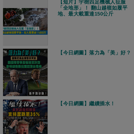
【短片】宇樹四足機械人征服
「全地形」！ 翻山越嶺如履平
地、最大載重達150公斤
【今日網圖】落力為「美」好？
【今日網圖】繼續插水！