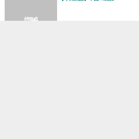
港人花生
05-16 07:00
【特朗普訪華】特朗普結束3日訪
華行程 稱與習近平已成為真正朋
友
焦點新聞
05-15 20:36
【特朗普訪華】網傳國宴菜單有金
湯龍蝦、北京烤鴨 解放軍樂團演
奏《 Y.M.C.A.》 、王菲《如願》
焦點新聞
05-15 18:42
【今日網圖】身體最誠實