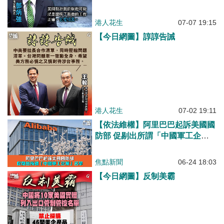
港人花生
07-07 19:15
【今日網圖】諄諄告誡
港人花生
07-02 19:11
【依法維權】阿里巴巴起訴美國國
防部 促剔出所謂「中國軍工企
業」名單
焦點新聞
06-24 18:03
【今日網圖】反制美霸