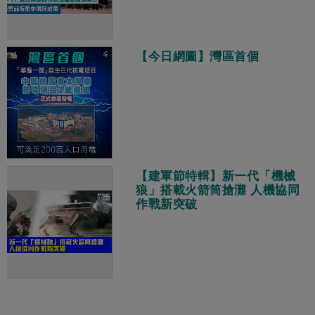
【今日網圖】灣區首個
【建軍節特輯】新一代「機械
狼」搭載火箭筒搶灘 人機協同
作戰新突破