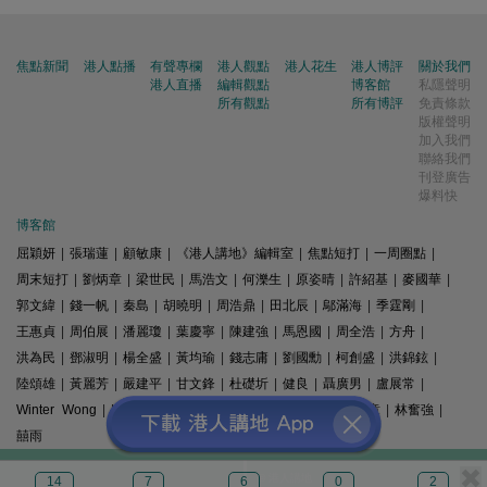
焦點新聞
港人點播
有聲專欄
港人觀點
港人花生
港人博評
關於我們
港人直播
編輯觀點
博客館
私隱聲明
所有觀點
所有博評
免責條款
版權聲明
加入我們
聯絡我們
刊登廣告
爆料快
博客館
屈穎妍
|
張瑞蓮
|
顧敏康
|
《港人講地》編輯室
|
焦點短打
|
一周圈點
|
周末短打
|
劉炳章
|
梁世民
|
馬浩文
|
何濼生
|
原姿晴
|
許紹基
|
麥國華
|
郭文緯
|
錢一帆
|
秦島
|
胡曉明
|
周浩鼎
|
田北辰
|
鄔滿海
|
季霆剛
|
王惠貞
|
周伯展
|
潘麗瓊
|
葉慶寧
|
陳建強
|
馬恩國
|
周全浩
|
方舟
|
洪為民
|
鄧淑明
|
楊全盛
|
黃均瑜
|
錢志庸
|
劉國勳
|
柯創盛
|
洪錦鉉
|
陸頌雄
|
黃麗芳
|
嚴建平
|
甘文鋒
|
杜礎圻
|
健良
|
聶廣男
|
盧展常
|
Winter Wong
|
K2
|
梁文新
|
羅崑
|
姚銘
|
陳志豪
|
精選文章
|
林奮強
|
囍雨
© 港人講地
14
7
6
0
2