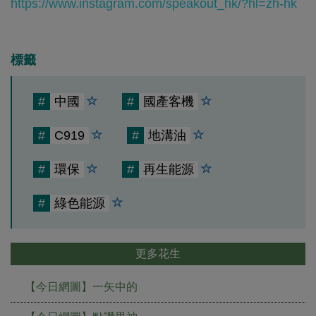
https://www.instagram.com/speakout_hk/?hl=zh-hk
標籤
#
中國
#
國產客機
#
C919
#
地溝油
#
環保
#
再生能源
#
綠色能源
更多花生
【今日網圖】一矢中的