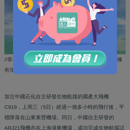
//恭喜中國成為繼美國、法國、芬蘭之後，第四個擁
有生物航煤自主研發生產技術嘅國家。//
加注中國石化自主研發生物航煤的國產大飛機
C919，上周三（5日）經過一個多小時的飛行後，平
穩降落在山東東營機場。同日，中國自主研發的
ARJ21飛機亦在上海浦東機場，成功完成生物航煤試