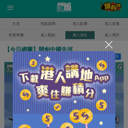
主頁
焦點新聞
港人點播
港人直播
有聲專欄
港人觀點
港人花生
港人博評
【今日網圖】開創中國先河
讚好
30
分享