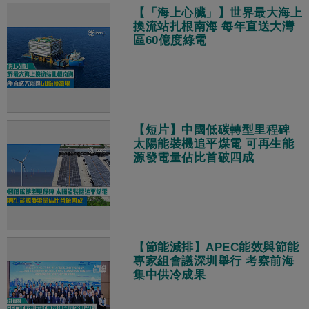
【「海上心臟」】世界最大海上
換流站扎根南海 每年直送大灣
區60億度綠電
【短片】中國低碳轉型里程碑
太陽能裝機追平煤電 可再生能
源發電量佔比首破四成
【節能減排】APEC能效與節能
專家組會議深圳舉行 考察前海
集中供冷成果