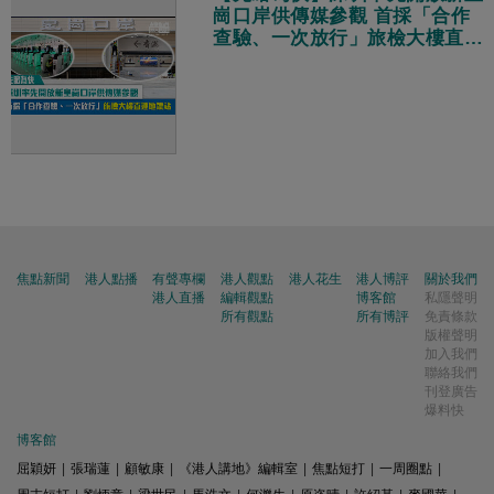
崗口岸供傳媒參觀 首採「合作
查驗、一次放行」旅檢大樓直連
地鐵站
焦點新聞
港人點播
有聲專欄
港人觀點
港人花生
港人博評
關於我們
港人直播
編輯觀點
博客館
私隱聲明
所有觀點
所有博評
免責條款
版權聲明
加入我們
聯絡我們
刊登廣告
爆料快
博客館
屈穎妍
|
張瑞蓮
|
顧敏康
|
《港人講地》編輯室
|
焦點短打
|
一周圈點
|