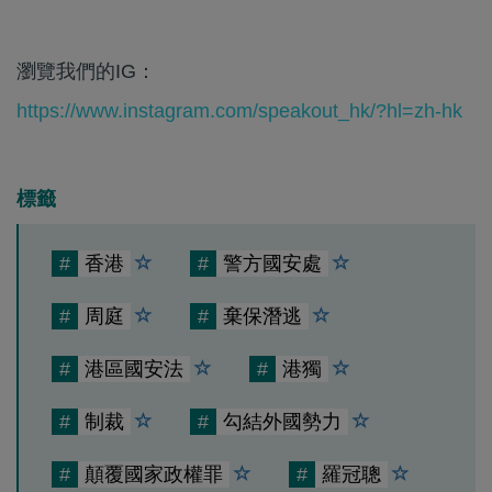
瀏覽我們的IG：
https://www.instagram.com/speakout_hk/?hl=zh-hk
標籤
#
香港
#
警方國安處
#
周庭
#
棄保潛逃
#
港區國安法
#
港獨
#
制裁
#
勾結外國勢力
#
顛覆國家政權罪
#
羅冠聰