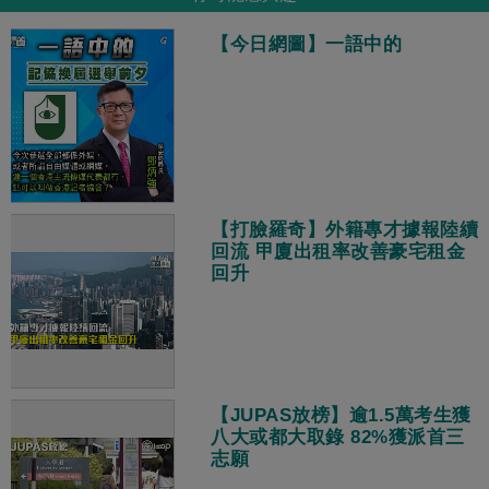
【今日網圖】一語中的
【打臉羅奇】外籍專才據報陸續
回流 甲廈出租率改善豪宅租金
回升
【JUPAS放榜】逾1.5萬考生獲
八大或都大取錄 82%獲派首三
志願