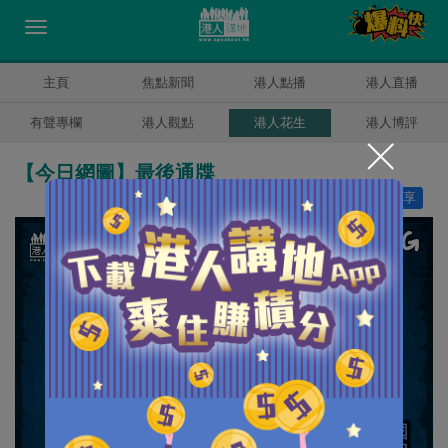
主頁
焦點新聞
港人點播
港人直播
有聲專欄
港人觀點
港人花生
港人博評
【今日網圖】最後通牒
讚好
12
分享