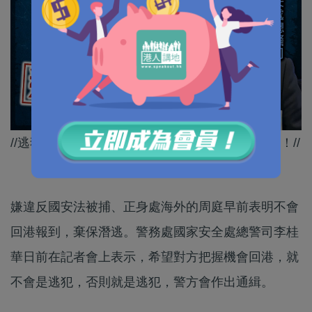
//逃犯下場只有一個「慘」字，周庭自己諗清諗楚！//
嫌違反國安法被捕、正身處海外的周庭早前表明不會
回港報到，棄保潛逃。警務處國家安全處總警司李桂
華日前在記者會上表示，希望對方把握機會回港，就
不會是逃犯，否則就是逃犯，警方會作出通緝。