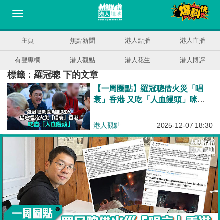
主頁
焦點新聞
港人點播
港人直播
有聲專欄
港人觀點
港人花生
港人博評
標籤：羅冠聰 下的文章
【一周圈點】羅冠聰借火災「唱
衰」香港 又吃「人血饅頭」咪扮
正義！
港人觀點
2025-12-07 18:30