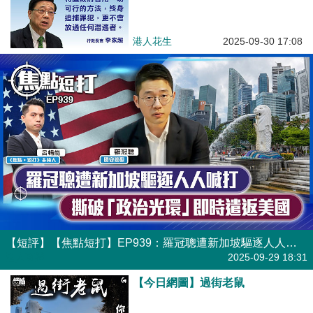
港人花生
2025-09-30 17:08
【短評】【焦點短打】EP939：羅冠聰遭新加坡驅逐人人喊打 撕破「政治光環」即時遣返美國
港人直播
2025-09-29 18:31
【今日網圖】過街老鼠