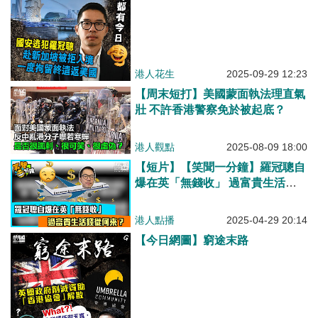
港人花生
2025-09-29 12:23
【周末短打】美國蒙面執法理直氣
壯 不許香港警察免於被起底？
港人觀點
2025-08-09 18:00
【短片】【笑聞一分鐘】羅冠聰自
爆在英「無錢收」 過富貴生活錢
從何來？
港人點播
2025-04-29 20:14
【今日網圖】窮途末路