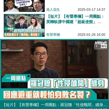
港人花生
2025-03-17 14:37
【短片】【有聲專欄】一周圈點：
英轉軚撐中國建「超級使館」 在
英亂港分子「被背叛」驚到震？
有聲專欄
2025-01-26 16:00
【短片】【有聲專欄】一周圈點：羅冠聰「性侵醜聞」纏身 回應避重就輕怕身敗名裂？