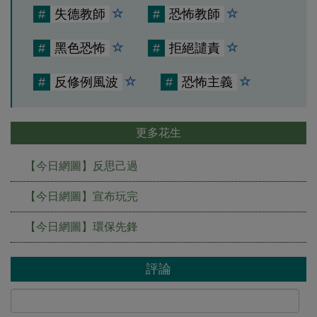
#
失德教師
#
恐怖教師
#
黑色恐怖
#
拒絕譴責
#
反修例風波
#
恐怖主義
更多花生
【今日網圖】反思己過
【今日網圖】宣布玩完
【今日網圖】環保先鋒
評論