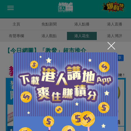
主頁
焦點新聞
港人點播
港人直播
有聲專欄
港人觀點
港人花生
港人博評
【今日網圖】「教脅」超市推介
讚好
10
分享