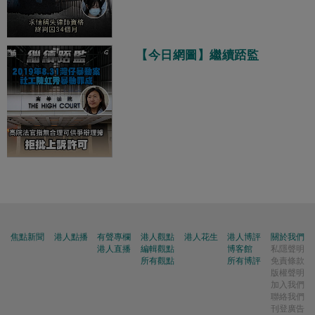
【今日網圖】繼續踎監
焦點新聞
港人點播
有聲專欄
港人觀點
港人花生
港人博評
關於我們
港人直播
編輯觀點
博客館
私隱聲明
所有觀點
所有博評
免責條款
版權聲明
加入我們
聯絡我們
刊登廣告