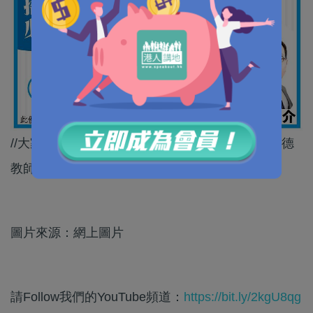
//大家覺得，「教脅」有咩最賣得？我就估係「失德
教師保護傘」喇！//
圖片來源：網上圖片
請Follow我們的YouTube頻道：
https://bit.ly/2kgU8qg