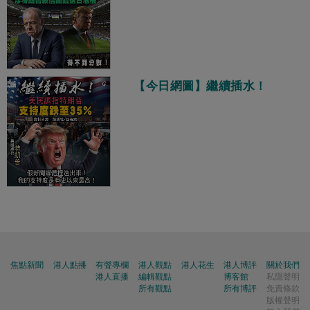
【今日網圖】繼續插水！
焦點新聞
港人點播
有聲專欄
港人觀點
港人花生
港人博評
關於我們
港人直播
編輯觀點
博客館
私隱聲明
所有觀點
所有博評
免責條款
版權聲明