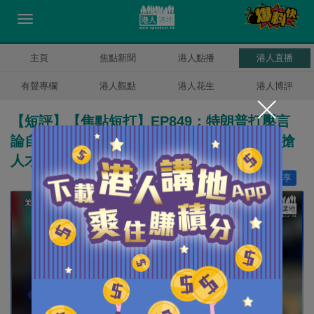
主頁
焦點新聞
港人點播
港人直播
有聲專欄
港人觀點
港人花生
港人博評
【短評】【焦點短打】EP849：特朗普打壓言
論自由「自廢武功」 禁哈佛招國際學生香港搶
人才
讚好
22
分享