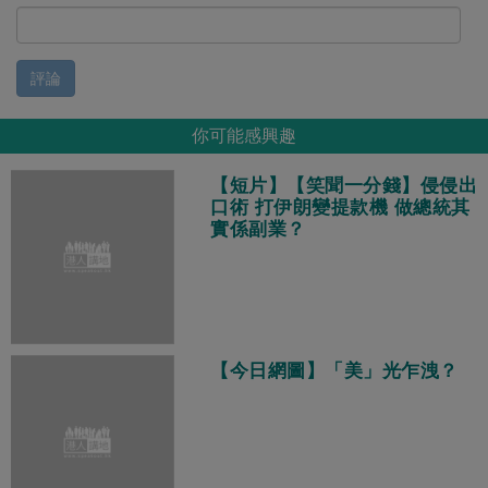
評論
你可能感興趣
【短片】【笑聞一分錢】侵侵出
口術 打伊朗變提款機 做總統其
實係副業？
【今日網圖】「美」光乍洩？