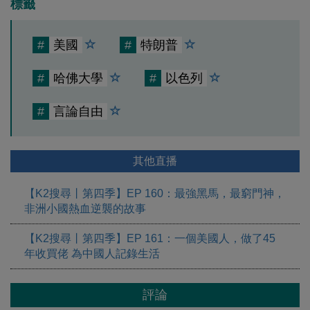
標籤
#
美國
#
特朗普
#
哈佛大學
#
以色列
#
言論自由
其他直播
【K2搜尋丨第四季】EP 160：最強黑馬，最窮門神，
非洲小國熱血逆襲的故事
【K2搜尋丨第四季】EP 161：一個美國人，做了45
年收買佬 為中國人記錄生活
評論