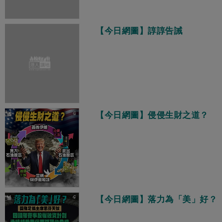
【今日網圖】諄諄告誡
【今日網圖】侵侵生財之道？
【今日網圖】落力為「美」好？