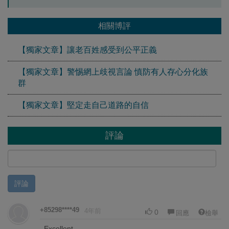
相關博評
【獨家文章】讓老百姓感受到公平正義
【獨家文章】警惕網上歧視言論 慎防有人存心分化族
群
【獨家文章】堅定走自己道路的自信
評論
評論
+85298****49
4年前
0
回應
檢舉
Excellent