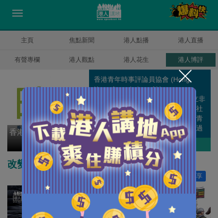
主頁
焦點新聞
港人點播
港人直播
有聲專欄
港人觀點
港人花生
港人博評
香港青年時事評論員協會 (Hong
Kong Association of Young
Commentators) 為社團註冊的獨立非
牟利性團體，宗旨是聯誼，為關心社
會並熱衷於撰寫文章及發表評論的青
年時評員提供聯誼和交流平臺，透過
香港青年時事評論員協
加入協會，增進成員間的聯繫和交
會
作者其他博評
流，促進自我增值，就社會時事等交
流意見，研討問題，建言獻策。
改變官員思維才能實踐地區善治
讚好
12
分享