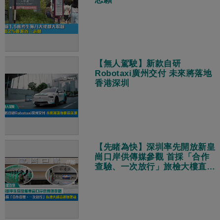
【無人駕駛】新款自研
Robotaxi廣州交付 未來將落地
香港深圳
【先睹為快】深圳率先開放新皇
崗口岸供傳媒參觀 首採「合作
查驗、一次放行」旅檢大樓直連
地鐵站