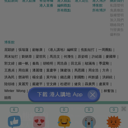
焦點新聞
港人點播
有聲專欄
港人觀點
港人花生
港人博評
關於我們
港人直播
編輯觀點
博客館
私隱聲明
所有觀點
所有博評
免責條款
版權聲明
加入我們
聯絡我們
刊登廣告
爆料快
博客館
屈穎妍
|
張瑞蓮
|
顧敏康
|
《港人講地》編輯室
|
焦點短打
|
一周圈點
|
周末短打
|
劉炳章
|
梁世民
|
馬浩文
|
何濼生
|
原姿晴
|
許紹基
|
麥國華
|
郭文緯
|
錢一帆
|
秦島
|
胡曉明
|
周浩鼎
|
田北辰
|
鄔滿海
|
季霆剛
|
王惠貞
|
周伯展
|
潘麗瓊
|
葉慶寧
|
陳建強
|
馬恩國
|
周全浩
|
方舟
|
洪為民
|
鄧淑明
|
楊全盛
|
黃均瑜
|
錢志庸
|
劉國勳
|
柯創盛
|
洪錦鉉
|
陸頌雄
|
黃麗芳
|
嚴建平
|
甘文鋒
|
杜礎圻
|
健良
|
聶廣男
|
盧展常
|
Winter Wong
|
K2
|
梁文新
|
羅崑
|
姚銘
|
陳志豪
|
精選文章
|
林奮強
|
囍雨
© 港人講地
6
2
0
0
0
電郵: speakout@speakout.hk
傳真: 85228041301