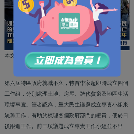
本文作者為香港青年時事評論員協成員林偉文
第六屆特區政府就職不久，特首李家超即時成立四個
工作組，分別處理土地、房屋、跨代貧窮及地區生活
環境事宜。筆者認為，重大民生議題成立專責小組來
統籌工作，有助於梳理各個政府部門的權責，便於日
後跟進工作。前三項議題成立專責工作小組並不出