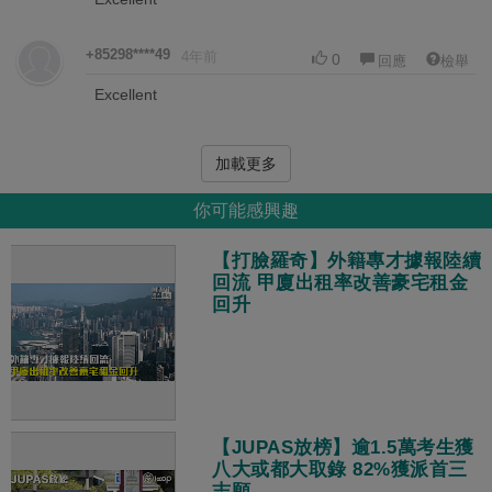
+85298****49
4年前
0
回應
檢舉
Excellent
加載更多
你可能感興趣
【打臉羅奇】外籍專才據報陸續
回流 甲廈出租率改善豪宅租金
回升
【JUPAS放榜】逾1.5萬考生獲
八大或都大取錄 82%獲派首三
志願