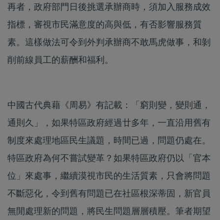
再者，政府部門日後挑選承辦商時，須加入服務成效
指標，審視市民滿意度的高與低，有否影響服務質
素。這樣做法可令到外判承辦商不敢馬虎做事，和剝
削前線員工的薪酬和福利。
中國古代典藉《周易》有記載：「窮則變，變則通，
通則久」，如果特區政府經過廿多年，一直沿用舊有
制度來處理地區民生議題，時間已過，問題仍處在。
特區政府為何不嘗試變革？如果特區政府仍以「官本
位」來處事，繼續漠視市民的生活質素，只會將問題
不斷惡化，令到舊有問題已在社區根深蒂固，新官員
無閒處理新的問題，將民生問題層層積壓。筆者期望