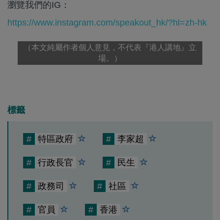
瀏覽我們的IG：
https://www.instagram.com/speakout_hk/?hl=zh-hk
（本文純屬作者個人意見，不代表『港人講地』立
場。）
標籤
#
特區政府
#
李家超
#
行政長官
#
民生
#
政務司
#
社區
#
官員
#
香港