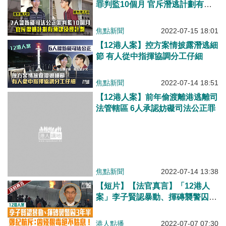
罪判監10個月 官斥潛逃計劃有預
謀及經計劃
焦點新聞
2022-07-15 18:01
【12港人案】控方案情披露潛逃細
節 有人從中指揮協調分工仔細
焦點新聞
2022-07-14 18:51
【12港人案】前年偷渡離港逃離司
法管轄區 6人承認妨礙司法公正罪
焦點新聞
2022-07-14 13:38
【短片】【法官真言】「12港人
案」李子賢認暴動、揮磚襲警囚3
年半 鄭紀航斥：凶殘狠毒絕不姑
息！
港人點播
2022-07-07 07:30
【筆評則鳴】「12港人」案揭部分
成員極度凶殘