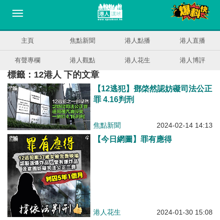
主頁
焦點新聞
港人點播
港人直播
有聲專欄
港人觀點
港人花生
港人博評
標籤：12港人 下的文章
【12逃犯】鄧棨然認妨礙司法公正
罪 4.16判刑
焦點新聞
2024-02-14 14:13
【今日網圖】罪有應得
港人花生
2024-01-30 15:08