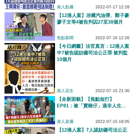
港人點播
2022-07-17 12:28
【12港人案】涉藏汽油彈、鄭子豪
廖子文等4被告判囚27至38個月
焦點新聞
2022-07-16 12:26
【今日網圖】法官真言：12港人案
中7被告認妨礙司法公正罪 被判監
10個月
港人花生
2022-07-15 21:30
【全新面貌】【焦點短打】
EP81：被「賣豬仔」過非人生活
兩年 曾志健案看清「手足」真面
目！
港人直播
2022-07-15 18:05
【12港人案】7人認妨礙司法公正