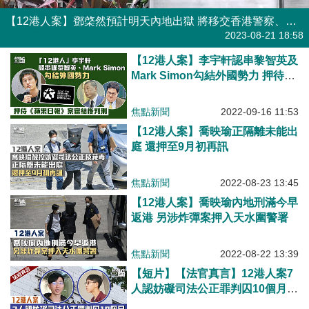
【12港人案】鄧棨然預計明天內地出獄 將移交香港警察、周三區域法院提訊
焦點新聞
2023-08-21 18:58
【12港人案】李宇軒認串黎智英及
Mark Simon勾結外國勢力 押待
《蘋果日報》案審結後判刑
焦點新聞
2022-09-16 11:53
【12港人案】喬映瑜正隔離未能出
庭 還押至9月初再訊
焦點新聞
2022-08-23 13:45
【12港人案】喬映瑜內地刑滿今早
返港 另涉炸彈案押入天水圍警署
焦點新聞
2022-08-22 13:39
【短片】【法官真言】12港人案7
人認妨礙司法公正罪判囚10個月
王興偉斥：蓄意挑戰司法制度！