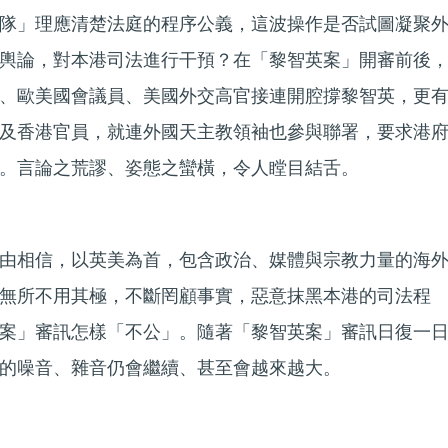
隊」理應清楚法庭的程序公義，這波操作是否試圖凝聚
輿論，對本港司法進行干預？在「黎智英案」開審前後
、歐美國會議員、美國外交高官接連開腔撐黎智英，更
及香港官員，就連外國天主教領袖也參與聯署，要求港
。言論之荒謬、姿態之蠻橫，令人瞠目結舌。
由相信，以英美為首，包含政治、媒體與宗教力量的海
無所不用其極，不斷罔顧事實，惡意抹黑本港的司法程
案」審訊怎樣「不公」。隨著「黎智英案」審訊日復一
的噪音、雜音仍會繼續、甚至會越來越大。