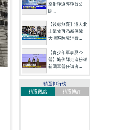
空射彈道導彈首公
開...
【後顧無憂】港人北
上購物再添新保障
大灣區跨境消費...
【青少年軍事夏令
營】施俊輝走進粉嶺
新圍軍營任講者...
精選排行榜
精選觀點
精選博評
嫌
地
早