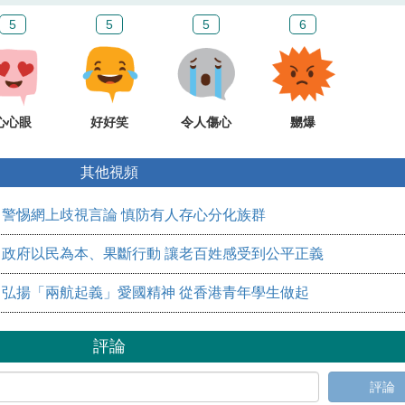
5
5
5
6
心心眼
好好笑
令人傷心
嬲爆
其他視頻
警惕網上歧視言論 慎防有人存心分化族群
​政府以民為本、果斷行動 讓老百姓感受到公平正義
弘揚「兩航起義」愛國精神 從香港青年學生做起
評論
評論