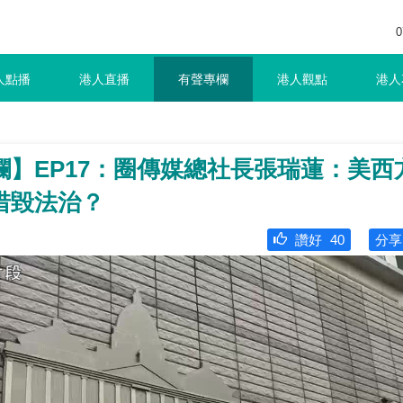
0
人點播
港人直播
有聲專欄
港人觀點
港人
】EP17：圈傳媒總社長張瑞蓮：美西
惜毀法治？
讚好
40
分享