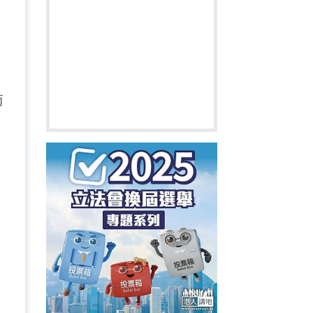
而
而
家
疑
來