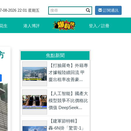
7-08-2026 22:01 星期五
訂閱通訊
花生
港人博評
登入／註冊
方
焦點新聞
【打臉羅奇】外籍專
才據報陸續回流 甲
廈出租率改善豪...
【人工智能】國產大
模型競爭不比價格比
價值 DeepSeek...
【建軍節特輯】
轟-6N掛「驚雷-1」