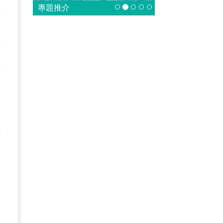
專題推介
外
，
有
府
外
日