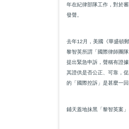
年在紀律部隊工作，對於審
發聲。
去年12月，美國《華盛頓
黎智英所謂「國際律師團隊
提出緊急申訴，聲稱有證據
其證供是否公正、可靠，促
的「國際控訴」是甚麼一回
鋪天蓋地抹黑「黎智英案」