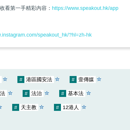
收看第一手精彩內容：
https://www.speakout.hk/app
w.instagram.com/speakout_hk/?hl=zh-hk
#
港區國安法
#
壹傳媒
法
#
法治
#
基本法
#
天主教
#
12港人