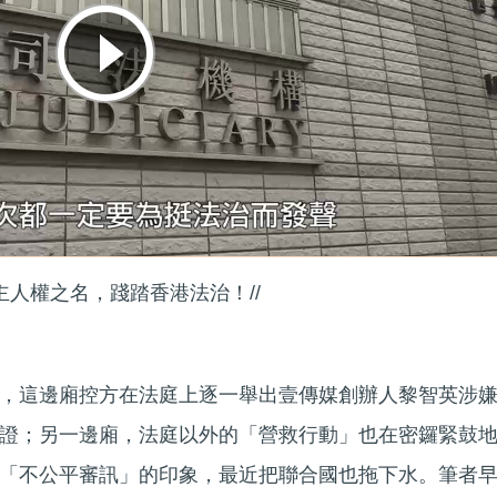
主人權之名，踐踏香港法治！//
，這邊廂控方在法庭上逐一舉出壹傳媒創辦人黎智英涉
證；另一邊廂，法庭以外的「營救行動」也在密鑼緊鼓
「不公平審訊」的印象，最近把聯合國也拖下水。筆者