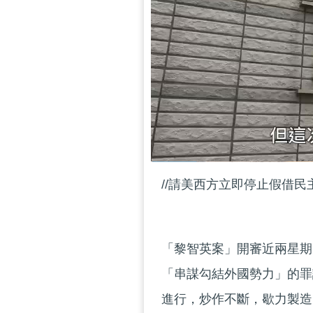
//請美西方立即停止假借民
「黎智英案」開審近兩星期
「串謀勾結外國勢力」的罪
進行，炒作不斷，歇力製造