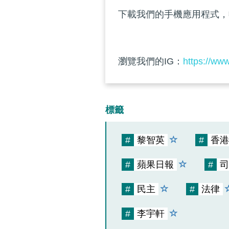
下載我們的手機應用程式，
瀏覽我們的IG：
https://ww
標籤
#
黎智英
#
香港
#
蘋果日報
#
司
#
民主
#
法律
#
李宇軒