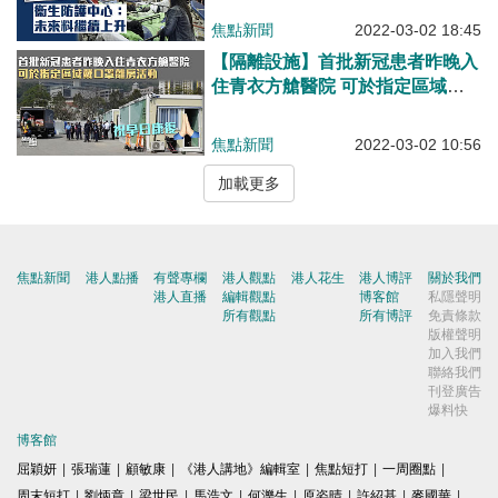
焦點新聞
2022-03-02 18:45
【隔離設施】首批新冠患者昨晚入
住青衣方艙醫院 可於指定區域離
房活動
焦點新聞
2022-03-02 10:56
加載更多
焦點新聞
港人點播
有聲專欄
港人觀點
港人花生
港人博評
關於我們
港人直播
編輯觀點
博客館
私隱聲明
所有觀點
所有博評
免責條款
版權聲明
加入我們
聯絡我們
刊登廣告
爆料快
博客館
屈穎妍
|
張瑞蓮
|
顧敏康
|
《港人講地》編輯室
|
焦點短打
|
一周圈點
|
周末短打
|
劉炳章
|
梁世民
|
馬浩文
|
何濼生
|
原姿晴
|
許紹基
|
麥國華
|