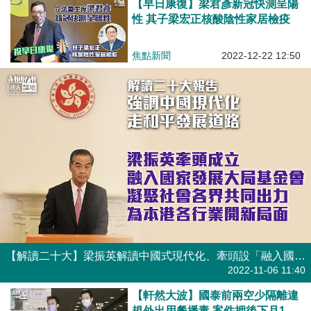
【早日康復】梁君彥新冠快測呈陽
性 其子梁宏正核酸陰性家居檢疫
焦點新聞
2022-12-22 12:50
【解讀二十大】梁振英解讀中國式現代化、牽頭設「融入國家發展大局基金會」為香港各行業尋新希望
焦點新聞
2022-11-06 11:40
【軒然大波】國泰前兩空少隔離違
規外出用餐播毒 案件押後下月17