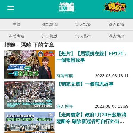
主頁
焦點新聞
港人點播
港人直播
有聲專欄
港人觀點
港人花生
港人博評
標籤：隔離 下的文章
【短片】【屈穎妍在線】EP171：
一個報恩故事
有聲專欄
2023-05-08 16:11
【獨家文章】一個報恩故事
港人博評
2023-05-08 13:59
【走向復常】政府1月30日起取消
隔離令 確診新冠者可自行外出求
診、可自由外出工作