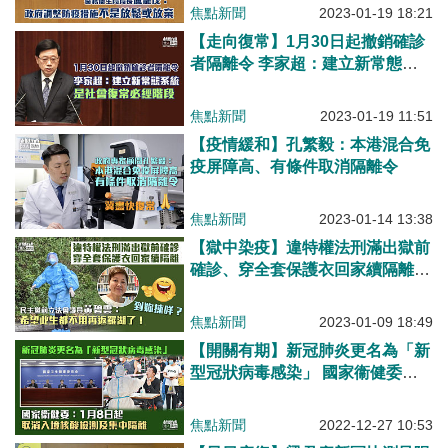
焦點新聞
2023-01-19 18:21
【走向復常】1月30日起撤銷確診
者隔離令 李家超：建立新常態系
統是社會復常必經階段
焦點新聞
2023-01-19 11:51
【疫情緩和】孔繁毅：本港混合免
疫屏障高、有條件取消隔離令
焦點新聞
2023-01-14 13:38
【獄中染疫】違特權法刑滿出獄前
確診、穿全套保護衣回家續隔離
黃碧雲：希望此生都不用再返羅湖
了！
焦點新聞
2023-01-09 18:49
【開關有期】新冠肺炎更名為「新
型冠狀病毒感染」 國家衞健委：1
月8日起取消入境核酸檢測及集中
隔離
焦點新聞
2022-12-27 10:53