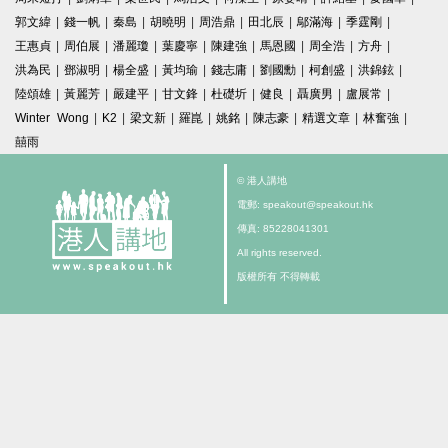
郭文緯
|
錢一帆
|
秦島
|
胡曉明
|
周浩鼎
|
田北辰
|
鄔滿海
|
季霆剛
|
王惠貞
|
周伯展
|
潘麗瓊
|
葉慶寧
|
陳建強
|
馬恩國
|
周全浩
|
方舟
|
洪為民
|
鄧淑明
|
楊全盛
|
黃均瑜
|
錢志庸
|
劉國勳
|
柯創盛
|
洪錦鉉
|
陸頌雄
|
黃麗芳
|
嚴建平
|
甘文鋒
|
杜礎圻
|
健良
|
聶廣男
|
盧展常
|
Winter Wong
|
K2
|
梁文新
|
羅崑
|
姚銘
|
陳志豪
|
精選文章
|
林奮強
|
囍雨
© 港人講地
電郵: speakout@speakout.hk
傳真: 85228041301
All rights reserved.
版權所有 不得轉載