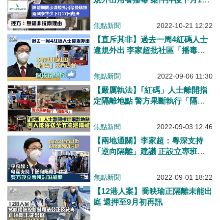
日裁決
焦點新聞
2022-10-21 12:22
【直斥其非】過去一周4紅碼人士
違規外出 李家超批社區「播毒」
不負責任
焦點新聞
2022-09-06 11:30
【嚴厲執法】｢紅碼」人士離開指
定隔離地點 警方果斷執行「隔離
令」移送四人到竹篙灣社區隔離設
施
焦點新聞
2022-09-03 12:46
【兩地通關】李家超：粵深支持
「逆向隔離」建議 正設立專班討
論細節
焦點新聞
2022-09-01 18:22
【12港人案】喬映瑜正隔離未能出
庭 還押至9月初再訊