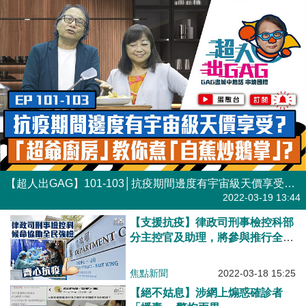
【超人出GAG】101-103│抗疫期間邊度有宇宙級天價享受？「超爺廚房」教你煮「自蕉炒鵝掌」？
港人點播
2022-03-19 13:44
【支援抗疫】律政司刑事檢控科部
分主控官及助理，將參與推行全民
檢測。
焦點新聞
2022-03-18 15:25
【絕不姑息】涉網上煽惑確診者