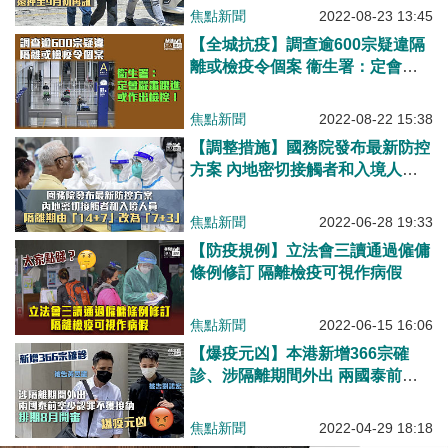
焦點新聞
2022-08-23 13:45
【全城抗疫】調查逾600宗疑違隔
離或檢疫令個案 衞生署：定會嚴
肅跟進或作出檢控
焦點新聞
2022-08-22 15:38
【調整措施】國務院發布最新防控
方案 內地密切接觸者和入境人員
隔離期改為7+3
焦點新聞
2022-06-28 19:33
【防疫規例】立法會三讀通過僱傭
條例修訂 隔離檢疫可視作病假
焦點新聞
2022-06-15 16:06
【爆疫元凶】本港新增366宗確
診、涉隔離期間外出 兩國泰前空
少認罪不獲接納排期8月開審
焦點新聞
2022-04-29 18:18