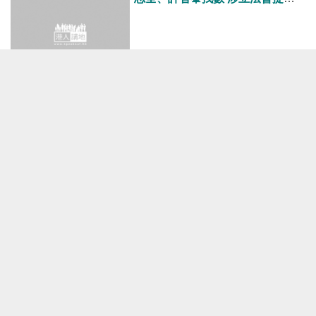
港人點播
2020-11-18 20:38
【秉文觀新】搗亂議會就要負責！
港人觀點
2020-11-18 20:14
【擾亂議會】3攬炒派涉立會潑臭
水被捕明日提堂 許智峯質疑議員
言行受警方規管
焦點新聞
2020-11-18 18:59
【超級無賴】陳志全等人因潑臭水
被檢控 竟批評控罪過重