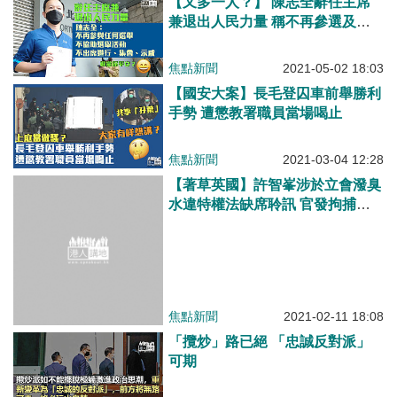
【又多一人？】 陳志全辭任主席
兼退出人民力量 稱不再參選及出
席遊行、集會、示威
焦點新聞
2021-05-02 18:03
【國安大案】長毛登囚車前舉勝利
手勢 遭懲教署職員當場喝止
焦點新聞
2021-03-04 12:28
【著草英國】許智峯涉於立會潑臭
水違特權法缺席聆訊 官發拘捕令
充公保釋金
焦點新聞
2021-02-11 18:08
「攬炒」路已絕 「忠誠反對派」
可期
港人博評
2020-11-25 09:00
【短片】臭水三人組西九法院提堂
被控施用有害物品等罪