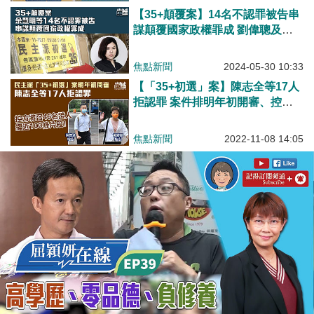
【35+顛覆案】14名不認罪被告串
謀顛覆國家政權罪成 劉偉聰及李
予信脫罪
焦點新聞
2024-05-30 10:33
【「35+初選」案】陳志全等17人
拒認罪 案件排明年初開審、控方
將召46證人播近100條片
焦點新聞
2022-11-08 14:05