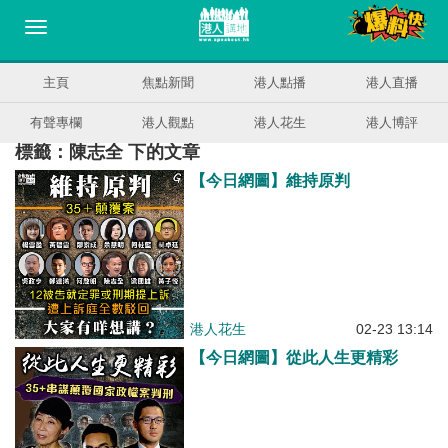
主頁
焦點新聞
港人點播
港人直播
有聲專欄
港人觀點
港人花生
港人博評
標籤：陳志全 下的文章
【今日網圖】維持原判
港人花生
02-23 13:14
【今日網圖】從此人生更精彩