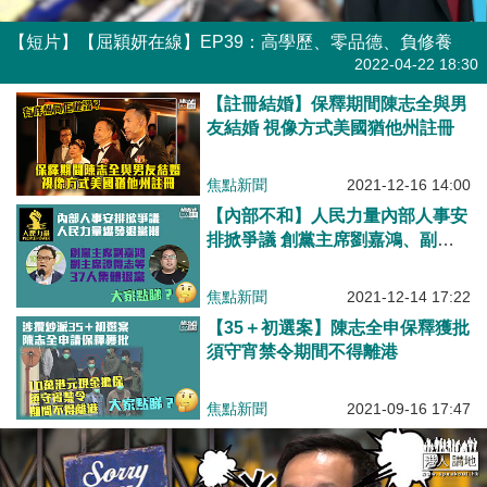
【短片】【屈穎妍在線】EP39：高學歷、零品德、負修養
有聲專欄
2022-04-22 18:30
【註冊結婚】保釋期間陳志全與男
友結婚 視像方式美國猶他州註冊
焦點新聞
2021-12-16 14:00
【內部不和】人民力量內部人事安
排掀爭議 創黨主席劉嘉鴻、副主
席譚得志等37人集體退黨
焦點新聞
2021-12-14 17:22
【35＋初選案】陳志全申保釋獲批
須守宵禁令期間不得離港
焦點新聞
2021-09-16 17:47