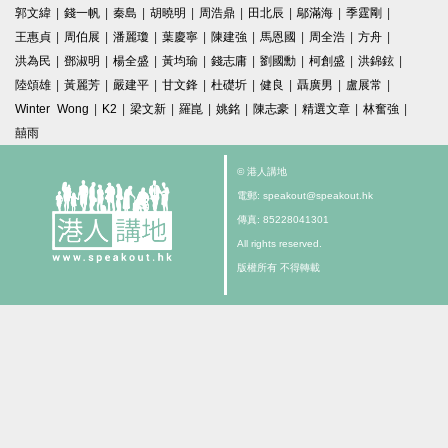
郭文緯
|
錢一帆
|
秦島
|
胡曉明
|
周浩鼎
|
田北辰
|
鄔滿海
|
季霆剛
|
王惠貞
|
周伯展
|
潘麗瓊
|
葉慶寧
|
陳建強
|
馬恩國
|
周全浩
|
方舟
|
洪為民
|
鄧淑明
|
楊全盛
|
黃均瑜
|
錢志庸
|
劉國勳
|
柯創盛
|
洪錦鉉
|
陸頌雄
|
黃麗芳
|
嚴建平
|
甘文鋒
|
杜礎圻
|
健良
|
聶廣男
|
盧展常
|
Winter Wong
|
K2
|
梁文新
|
羅崑
|
姚銘
|
陳志豪
|
精選文章
|
林奮強
|
囍雨
© 港人講地
電郵: speakout@speakout.hk
傳真: 85228041301
All rights reserved.
版權所有 不得轉載