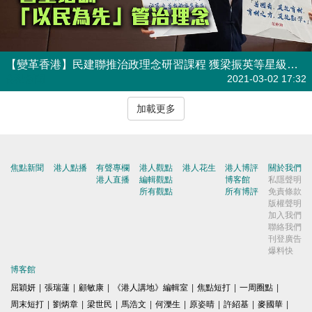
【變革香港】民建聯推治政理念研習課程 獲梁振英等星級導師答允授課
焦點新聞
2021-03-02 17:32
加載更多
焦點新聞
港人點播
有聲專欄
港人觀點
港人花生
港人博評
關於我們
港人直播
編輯觀點
博客館
私隱聲明
所有觀點
所有博評
免責條款
版權聲明
加入我們
聯絡我們
刊登廣告
爆料快
博客館
屈穎妍
|
張瑞蓮
|
顧敏康
|
《港人講地》編輯室
|
焦點短打
|
一周圈點
|
周末短打
|
劉炳章
|
梁世民
|
馬浩文
|
何濼生
|
原姿晴
|
許紹基
|
麥國華
|