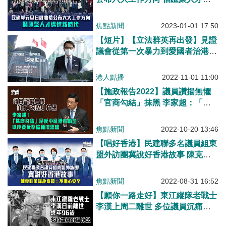
進新時代
焦點新聞
2023-01-01 17:50
【短片】【立法群英再出發】見證
議會從第一次暴力到愛國者治港
陳克勤望致力推動環保能源
港人點播
2022-11-01 11:00
【施政報告2022】議員讚揚無懼
「官商勾結」抹黑 李家超：「甚
麽勾結」是反中亂港者術語、以後
要反擊這種壞思想
焦點新聞
2022-10-20 13:46
【唱好香港】民建聯多名議員組東
盟外訪團冀說好香港故事 陳克勤
帶隊赴泰國：不擔心安全
焦點新聞
2022-08-31 16:52
【願你一路走好】東江縱隊老戰士
李漢上周二離世 多位議員沉痛悼
念