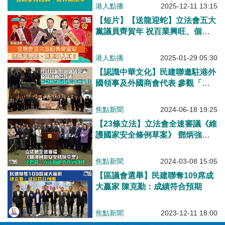
港人點播
2025-12-11 13:15
【短片】【送龍迎蛇】立法會五大
黨議員齊賀年 祝百業興旺、個個
加人工！
港人點播
2025-01-29 05:30
【認識中華文化】民建聯邀駐港外
國領事及外國商會代表 參觀「天
地之中 ─ 河南夏商周三代文明展」
專題展
焦點新聞
2024-06-18 19:25
【23條立法】立法會全速審議《維
護國家安全條例草案》 鄧炳強：
外國勢力手法層出不窮須堵缺口
梁君彥：立法有必要性迫切性 梁
焦點新聞
2024-03-08 15:05
振英：條文寬緊適宜
【區議會選舉】民建聯奪109席成
大贏家 陳克勤：成績符合預期
焦點新聞
2023-12-11 18:00