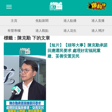
主頁
焦點新聞
港人點播
港人直播
有聲專欄
港人觀點
港人花生
港人博評
標籤：陳克勤 下的文章
【短片】【頭等大事】陳克勤承諾
回應選民要求 處理好宏福苑重
建、妥善安置災民