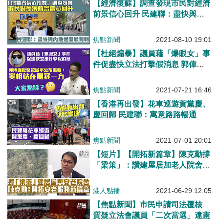
【經濟復蘇】調查發現市民對經濟
前景信心回升 民建聯：盡快與內
地通關最有利
焦點新聞
2021-08-10 19:01
【杜絕煽暴】議員藉「爆眼女」事
件促盡快立法打擊假消息 郭偉强
批醫管局不公布傷勢：變相站在黑
暴一方
焦點新聞
2021-07-21 16:46
【香港再出發】花車巡遊賀黨慶、
慶回歸 民建聯：寓意路路暢通
焦點新聞
2021-07-01 20:01
【短片】【開拓新篇章】陳克勤撐
「梁策」：讚建屋居加老人院舍建
議是開拓安老服務新篇章、轟政府
覓地歎慢板、倡城規、環評同步縮
港人點播
2021-06-29 12:05
減流程！
【焦點新聞】市民申請司法覆核
質疑立法會議員「二次當選」違憲