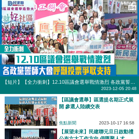
【短片】【全力衝刺】12.10區議會選舉戰情激烈 各政黨誓師大會呼籲投票爭取支持
港人點播
2023-12-05 20:48
【區議會選舉】區選提名期正式展
開 參選人陸續交表
焦點新聞
2023-10-17 16:58
【展望未來】民建聯元旦日啟動禮
公布六大工作方向 倡匯聚人才邁