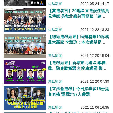
焦點新聞
2022-05-24 14:17
【當選者言】20地區直選候任議員
見傳媒 吳秋北籲勿再標籤「建
制」「非建制」
焦點新聞
2021-12-22 18:23
【總結選舉結果】民建聯奪19席成
最大贏家 李慧琼：本次選舉是優
質民主的展現
焦點新聞
2021-12-20 18:04
【選舉結果】新界東北選區 李梓
敬、陳克勤當選 九龍東選區 鄧家
彪、顏汶羽當選
焦點新聞
2021-12-20 07:39
【立法會選舉】今日接獲多16份提
名表格 暫累計97人參選
焦點新聞
2021-11-06 16:35