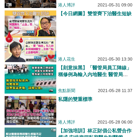
港人博評
2021-05-31 09:00
【今日網圖】雙管齊下治醫生短缺
港人花生
2021-05-30 13:30
【刻意抹黑】「醫管局員工陣線」
稱修例為輸入內地醫生 醫管局不
點名斥誤導：純屬揣測、刻意製造
矛盾
焦點新聞
2021-05-28 11:37
私隱的雙重標準
港人博評
2021-05-28 06:00
【加強培訓】林正財倡公私營合作