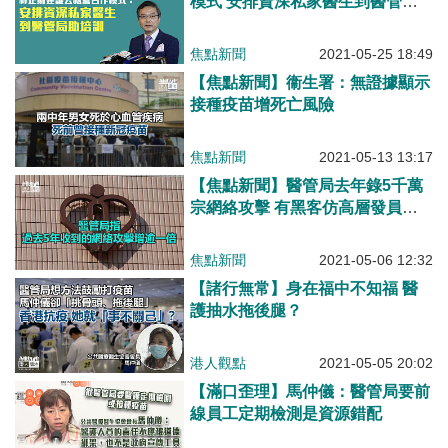
模式 安排資深私家醫生到醫管局
助培訓
焦點新聞
2021-05-25 18:49
【焦點新聞】衞生署：無證據顯示
接種疫苗增死亡風險
焦點新聞
2021-05-13 13:17
【焦點新聞】醫管局去年錄5千萬
宗網絡攻擊 有黑客仿高層發員工
電郵
焦點新聞
2021-05-06 12:32
【諸行無常】身在福中不知福 醫
護抽水拖後腿？
港人觀點
2021-05-05 20:02
【滿口歪理】馬仲儀：醫管局要前
線員工定期檢測是資源錯配