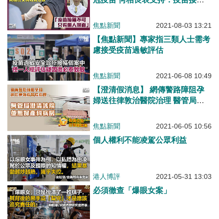
不可只看個人層面
焦點新聞
2021-08-03 13:21
【焦點新聞】專家指三類人士需考
慮接受疫苗過敏評估
焦點新聞
2021-06-08 10:49
【澄清假消息】 網傳警路障阻孕
婦送往律敦治醫院治理 醫管局澄
清該醫院並無婦産科病房 警方譴
責造謠者煽動仇恨
焦點新聞
2021-06-05 10:56
個人權利不能凌駕公眾利益
港人博評
2021-05-31 13:03
必須徹查「爆眼女案」