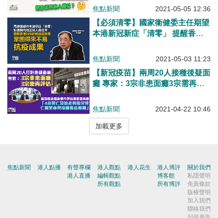
焦點新聞
2021-05-05 12:36
【必須清零】國家衞健委主任期望
本港新冠新症「清零」 提醒香港
要推進疫苗接種率以鞏固抗疫成果
焦點新聞
2021-05-03 11:23
【新冠疫苗】兩周20人接種後疑面
癱 專家：3宗非患面癱3宗需再評
估
焦點新聞
2021-04-22 10:46
加載更多
焦點新聞
港人點播
有聲專欄
港人觀點
港人花生
港人博評
關於我們
港人直播
編輯觀點
博客館
私隱聲明
所有觀點
所有博評
免責條款
版權聲明
加入我們
聯絡我們
刊登廣告