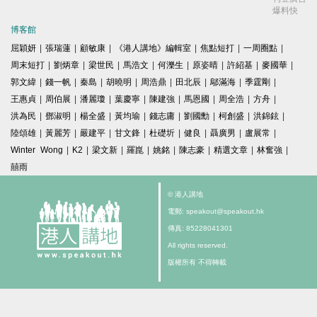
爆料快
博客館
屈穎妍
|
張瑞蓮
|
顧敏康
|
《港人講地》編輯室
|
焦點短打
|
一周圈點
|
周末短打
|
劉炳章
|
梁世民
|
馬浩文
|
何濼生
|
原姿晴
|
許紹基
|
麥國華
|
郭文緯
|
錢一帆
|
秦島
|
胡曉明
|
周浩鼎
|
田北辰
|
鄔滿海
|
季霆剛
|
王惠貞
|
周伯展
|
潘麗瓊
|
葉慶寧
|
陳建強
|
馬恩國
|
周全浩
|
方舟
|
洪為民
|
鄧淑明
|
楊全盛
|
黃均瑜
|
錢志庸
|
劉國勳
|
柯創盛
|
洪錦鉉
|
陸頌雄
|
黃麗芳
|
嚴建平
|
甘文鋒
|
杜礎圻
|
健良
|
聶廣男
|
盧展常
|
Winter Wong
|
K2
|
梁文新
|
羅崑
|
姚銘
|
陳志豪
|
精選文章
|
林奮強
|
囍雨
© 港人講地
電郵: speakout@speakout.hk
傳真: 85228041301
All rights reserved.
版權所有 不得轉載