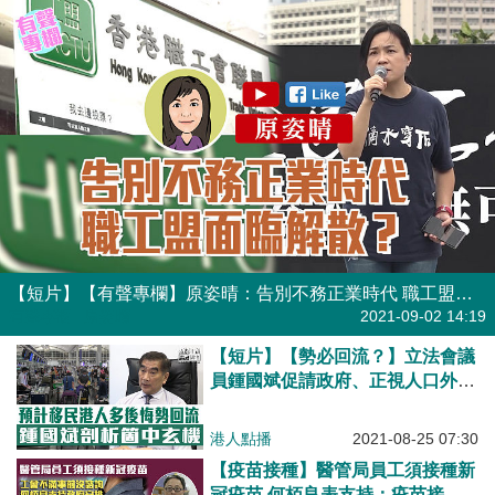
【短片】【有聲專欄】原姿晴：告別不務正業時代 職工盟瀕解散？
有聲專欄
| 原姿晴
2021-09-02 14:19
【短片】【勢必回流？】立法會議
員鍾國斌促請政府、正視人口外移
衍生的社會問題。不過他指出、有
迹象顯示這些人大多會回流，點解
港人點播
2021-08-25 07:30
呢？
【疫苗接種】醫管局員工須接種新
冠疫苗 何栢良表支持：疫苗接種