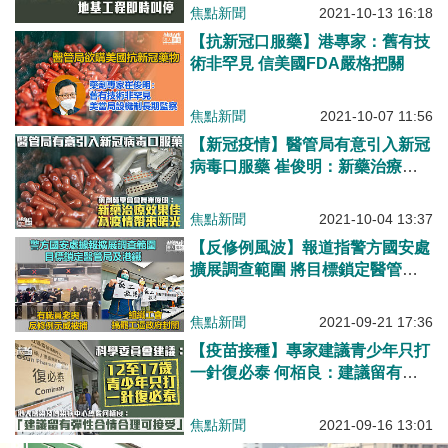
焦點新聞
2021-10-13 16:18
【抗新冠口服藥】港專家：舊有技
術非罕見 信美國FDA嚴格把關
焦點新聞
2021-10-07 11:56
【新冠疫情】醫管局有意引入新冠
病毒口服藥 崔俊明：新藥治療效
果佳為疫情帶曙光
焦點新聞
2021-10-04 13:37
【反修例風波】報道指警方國安處
擴展調查範圍 將目標鎖定醫管局
及港鐵
焦點新聞
2021-09-21 17:36
【疫苗接種】專家建議青少年只打
一針復必泰 何栢良：建議留有彈
性合情合理可接受
焦點新聞
2021-09-16 13:01