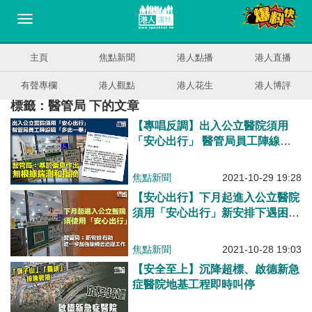
主頁
焦點新聞
港人點播
港人直播
有聲專欄
港人觀點
港人花生
港人博評
標籤：醫管局 下的文章
【專唱反調】出入公立醫院須用
「安心出行」 醫管局員工陣線指
「多此一舉」 醫管局：基於偏見
作出無根據揣測和指摘
焦點新聞
2021-10-29 19:28
【安心出行】下月起進入公立醫院
須用「安心出行」新安排下遇困難
醫院會按酌情處理
焦點新聞
2021-10-28 19:03
【安全至上】沉降超標、啟德新急
症醫院地基工程即時叫停