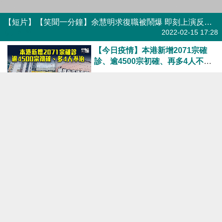
【短片】【笑聞一分鐘】余慧明求復職被鬧爆 即刻上演反轉再反轉?
港人點播
2022-02-15 17:28
【今日疫情】本港新增2071宗確
診、逾4500宗初確、再多4人不治
醫管局：數千確診者等待入院
焦點新聞
2022-02-14 20:20
【第五波疫情】本港增1347宗確
診、逾2千宗初確 醫管局： 醫療系
統瀕飽和、考慮停部分常規服務
焦點新聞
2022-02-13 18:47
【最新疫情】本港新增1325宗確
診逾1500宗初確 再多兩名八旬長
者染疫亡
焦點新聞
2022-02-11 18:15
【最新疫情】本港新增131宗確診
59宗源頭不明、將重設「火眼實驗