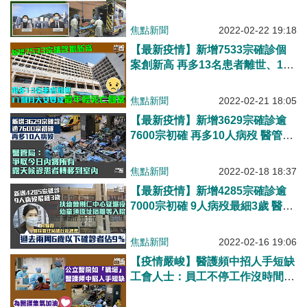
年長死亡個案 醫管局：大部分死
者沒打針
焦點新聞
2022-02-22 19:18
【最新疫情】新增7533宗確診個
案創新高 再多13名患者離世、11
個月大女嬰成最年輕死亡個案
焦點新聞
2022-02-21 18:05
【最新疫情】新增3629宗確診逾
7600宗初確 再多10人病歿 醫管
局：爭取今日內將露天候診患者轉
移到室內
焦點新聞
2022-02-18 18:37
【最新疫情】新增4285宗確診逾
7000宗初確 9人病歿最細3歲 醫管
局：過去兩周6歲以下確診佔9％
焦點新聞
2022-02-16 19:06
【疫情嚴峻】醫護頻中招人手短缺
工會人士：員工不停工作沒時間食
飯