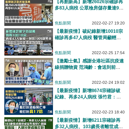
【再創新高】新增26026宗確診再
多83人病歿 公眾殮房儲存量達9
成、有遺體暫留急症室
焦點新聞
2022-02-27 19:20
【最新疫情】破紀錄新增10010宗
確診再多47人病歿 醫管局籲輕症
患者勿召白車
焦點新聞
2022-02-25 17:54
【激勵士氣】感謝全港社區抗疫連
線捐贈物資 范鴻齡：會送到前線
醫護手中
焦點新聞
2022-02-24 19:02
【最新疫情】新增8674宗確診破
紀錄、再多24人病歿 張竹君：無
打針病染疫死亡率較有打針高17倍
焦點新聞
2022-02-23 18:40
【最新疫情】新增6211宗確診再
多32人病歿、103歲長者離世成最