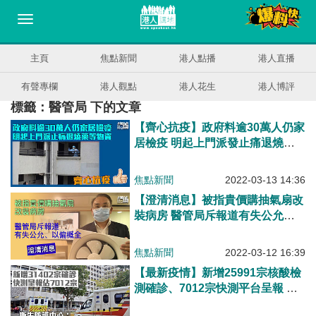
主頁
焦點新聞
港人點播
港人直播
有聲專欄
港人觀點
港人花生
港人博評
標籤：醫管局 下的文章
【齊心抗疫】政府料逾30萬人仍家
居檢疫 明起上門派發止痛退燒藥
等物資
焦點新聞
2022-03-13 14:36
【澄清消息】被指貴價購抽氣扇改
裝病房 醫管局斥報道有失公允、
以偏概全
焦點新聞
2022-03-12 16:39
【最新疫情】新增25991宗核酸檢
測確診、7012宗快測平台呈報 衞
生防護中心：目前疫情似乎已見頂