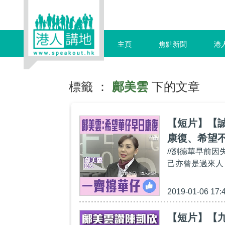
主頁
焦點新聞
港
標籤 ：
鄺美雲
下的文章
【短片】【
康復、希望
//劉德華早前
己亦曾是過來人
2019-01-06 17:
【短片】【