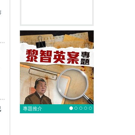
容
籍
紀
專題推介