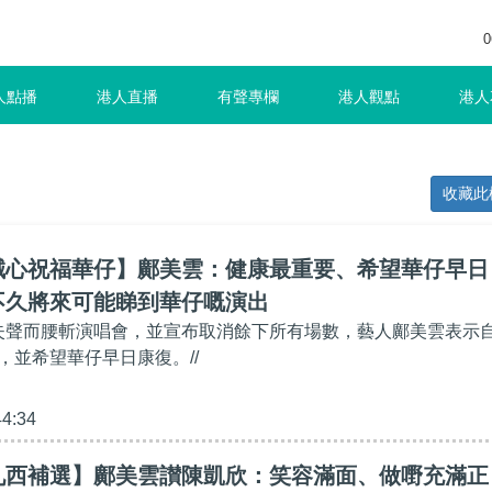
0
人點播
港人直播
有聲專欄
港人觀點
港人
收藏此
誠心祝福華仔】鄺美雲：健康最重要、希望華仔早日
不久將來可能睇到華仔嘅演出
因失聲而腰斬演唱會，並宣布取消餘下所有場數，藝人鄺美雲表示
，並希望華仔早日康復。//
44:34
九西補選】鄺美雲讃陳凱欣：笑容滿面、做嘢充滿正