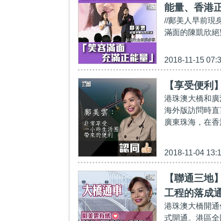
能量、香港
//鄺美人早前
滿面的陳凱欣絕
2018-11-15 07:
【享受便利
港珠澳大橋和廣
海外版訪問時直
廣東珠海，在香
2018-11-04 13:
【聯通三地
工程的落成
港珠澳大橋開通
式開通。港區全