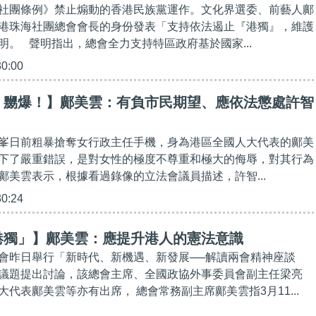
社團條例》禁止煽動的香港民族黨運作。文化界選委、前藝人鄺
港珠海社團總會會長的身份發表「支持依法遏止『港獨』，維護
明。 聲明指出，總會全力支持特區政府基於國家...
30:00
，嬲爆！】鄺美雲：有負市民期望、應依法懲處許智
峯日前粗暴搶奪女行政主任手機，身為港區全國人大代表的鄺美
下了嚴重錯誤，是對女性的極度不尊重和極大的侮辱，對其行為
鄺美雲表示，根據看過錄像的立法會議員描述，許智...
30:24
港獨」】鄺美雲：應提升港人的憲法意識
會昨日舉行「新時代、新機遇、新發展──解讀兩會精神座談
議題提出討論，該總會主席、全國政協外事委員會副主任梁亮
代表鄺美雲等亦有出席， 總會常務副主席鄺美雲指3月11...