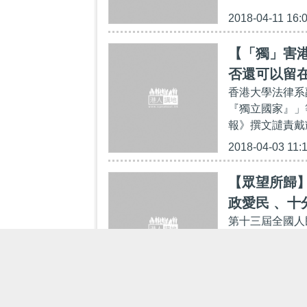
2018-04-11 16:
【「獨」害
否還可以留
香港大學法律系
『獨立國家』」
報》撰文譴責戴
2018-04-03 11:
【眾望所歸】
政愛民 、十
第十三屆全國人
2970全票贊
以2970全票，
2018-03-18 15: