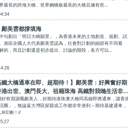
界最長的跨海大橋、世界鋼橋板最長的大橋且擁有世...
04:34
】鄺美雲都撐填海
中勾劃出「明日大嶼願景」，為香港未來的土地創造、規劃、試
。港區全國人大代表鄺美雲認為，社會對計劃的細節有不同看
解的，而且計劃還是初步提出、討論的階段，各方可以...
44:26
高鐵大橋通車在即、超期待！】鄺美雲：好興奮好期
香港出世、澳門長大、祖籍珠海 高鐵對我哋生活非
地都好有淵源嘅鄺美人，好期待港珠澳大橋同高鐘即將通車，讓香
有乜理由抗拒
活圈」，無論返大灣區探親或工作都非常便利～期待基建通車，
KE喇！//
45:27