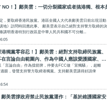
Y NO！】鄺美雲：一切分裂國家或者搞港獨、根本
定，要取締香港民族黨。港區全國人大代表鄺美雲日前出現活動
講地》訪問時回應此事。 鄺美雲表示自己絕對支持警方取締的
條講明香港特別行政區是中華人民共和國不可分離...
06:05
對港獨黨零容忍！】鄺美雲：絕對支持取締民族黨、
不在言論自由範圍內、作為中國人應該愛護國家、政
，以「言論自由」作為擋箭牌，仲要去FCC做「宣獨騷」，超離
理廿三條
都睇唔過眼，發聲支持警方取締港獨黨。支持鄺美雲講得好請俾
16:54
】鄺美雲撐政府禁止民族黨運作：「基於維護國家安