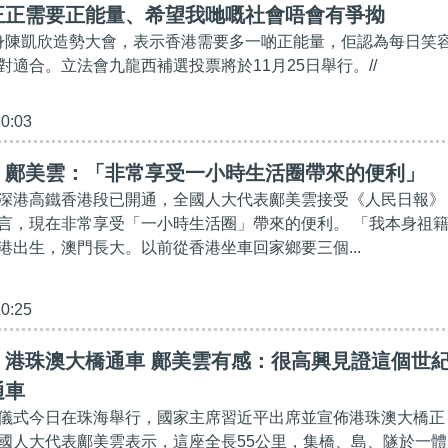
正正需要正能量、希望我哋嘅社會唔會有爭拗
現身陳凱欣造勢大會，表示香港需要多一啲正能量，佢認為每日笑
對適合。立法會九龍西補選投票將於11月25日舉行。//
30:03
】鄺美雲：「非常享受一小時生活圈帶來的便利」
深港高鐵香港段已開通，全國人大代表鄺美雲接受《人民日報》
言，現在非常享受「一小時生活圈」帶來的便利。 「我本身祖
港出生，澳門長大。以前從香港坐車回家鄉要三個...
10:25
】港珠澳大橋通車 鄺美雲有感：很高興見證這個世
通車
儀式今日在珠海舉行，國家主席習近平出席並宣佈港珠澳大橋正
國人大代表鄺美雲表示，這座全長55公里，集橋、島、隧於一體