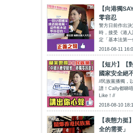
【向港獨SA
零容忍
警方日前作出決
時，接受《港人
定「基本法第一
2018-08-11 16:
【短片】【
國家安全絕
//民族黨播獨
府要適時處
譜！Cally
Like！//
2018-08-10 18:
【表態力挺
全的需要」