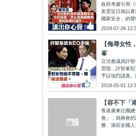
政府考慮引用《
美雲近日就以香
國家安全」的聲
2018-07-26 12:
【侮辱女性
峯
立法會議員許智
雲指，許智峯犯
予以強烈譴責。
2018-05-01 12:
【容不下「
香港廣東社團總
會」，就兩會的
勝、港區全國人大