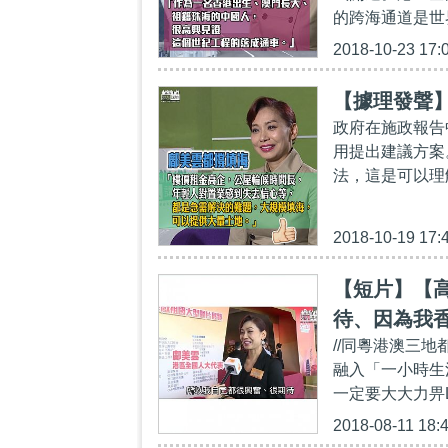
的跨海通道是世
2018-10-23 17:
【據理發聲
政府在施政報告
用提出建議方案
法，這是可以理
2018-10-19 17:
【短片】【
待、因為我
//同粵港澳三
方便、唔明
融入「一小時生
一定要大大力畀LI
2018-08-11 18: