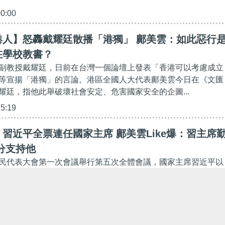
00:00
港人】怒轟戴耀廷散播「港獨」 鄺美雲：如此惡行
在學校教書？
副教授戴耀廷，日前在台灣一個論壇上發表「香港可以考慮成立
等宣揚「港獨」的言論。港區全國人大代表鄺美雲今日在《文匯
耀廷，指他此舉破壞社會安定、危害國家安全的企圖...
15:19
習近平全票連任國家主席 鄺美雲Like爆：習主席
分支持他
民代表大會第一次會議舉行第五次全體會議，國家主席習近平以
成，即無人反對及棄權，連任國家主席，獲全場起立鼓掌。他同樣
連任國家中央軍委主席，全場再次起立鼓掌。 首次當...
54:26