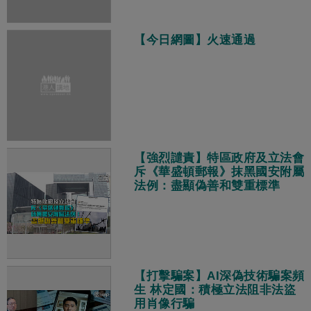
【今日網圖】火速通過
【強烈譴責】特區政府及立法會
斥《華盛頓郵報》抹黑國安附屬
法例：盡顯偽善和雙重標準
【打擊騙案】AI深偽技術騙案頻
生 林定國：積極立法阻非法盜
用肖像行騙