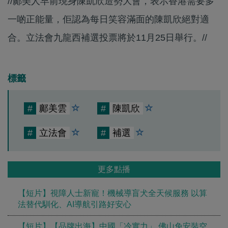
//鄺美人早前現身陳凱欣造勢大會，表示香港需要多
一啲正能量，佢認為每日笑容滿面的陳凱欣絕對適
合。立法會九龍西補選投票將於11月25日舉行。//
標籤
#
鄺美雲
#
陳凱欣
#
立法會
#
補選
更多點播
【短片】視障人士新寵！機械導盲犬全天候服務 以算
法替代馴化、AI導航引路好安心
【短片】【品牌出海】中國「冷實力」 佛山免安裝空