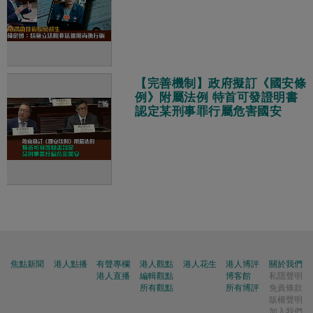
【完善機制】政府擬訂《國安條
例》附屬法例 特首可發證明書
認定某刑事罪行屬危害國安
焦點新聞
港人點播
有聲專欄
港人觀點
港人花生
港人博評
關於我們
港人直播
編輯觀點
博客館
私隱聲明
所有觀點
所有博評
免責條款
版權聲明
加入我們