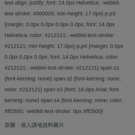
text-align: justify; font: 14.0px Helvetica; -webkit-
text-stroke: #000000; min-height: 17.0px} p.p3
{margin: 0.0px 0.0px 0.0px 0.0px; font: 14.0px
Helvetica; color: #212121; -webkit-text-stroke:
#212121; min-height: 17.0px} p.p4 {margin: 0.0px
0.0px 0.0px 0.0px; font: 14.0px Helvetica; color:
#212121; -webkit-text-stroke: #212121} span.s1
{font-kerning: none} span.s2 {font-kerning: none;
color: #212121} span.s3 {font: 16.0px Arial; font-
kerning: none} span.s4 {font-kerning: none; color:
#ff2500; -webkit-text-stroke: 0px #ff2500}
原圖：港人講地資料圖片