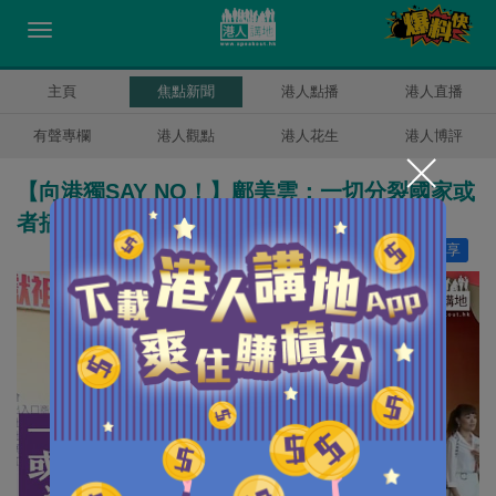
主頁
焦點新聞
港人點播
港人直播
有聲專欄
港人觀點
港人花生
港人博評
【向港獨SAY NO！】鄺美雲：一切分裂國家或
者搞港獨、根本是零容忍
讚好
0
分享