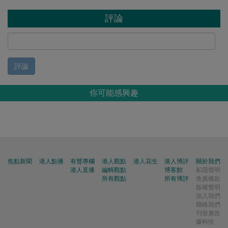
評論
評論
你可能感興趣
焦點新聞
港人點播
有聲專欄
港人觀點
港人花生
港人博評
關於我們
港人直播
編輯觀點
博客館
私隱聲明
所有觀點
所有博評
免責條款
版權聲明
加入我們
聯絡我們
刊登廣告
爆料快