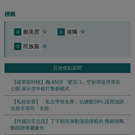
標籤
#
鄺美雲
#
港獨
#
民族黨
其他焦點新聞
【建軍節特輯】轟-6N掛「驚雷-1」空射彈道導彈首
公開 展示空中核打擊新模式
【私校名冊】「私立學校名冊」佔總數58% 議員強調
合規非等同「名校」
【跨越語言交流】丁子朗現身動漫節撐藝術 獲南韓陶
藝師贈專屬畫作