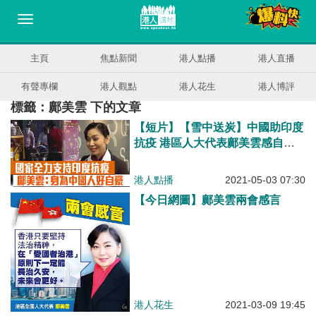
主頁
焦點新聞
港人點播
港人直播
有聲專欄
港人觀點
港人花生
港人博評
標籤：鄺美雲 下的文章
【短片】【雪中送炭】中國助印度
抗疫 港區人大代表鄺美雲感自
豪：我們是人類命運共同體​、外國
政客想打散中國、香港要與國家要
港人點播
2021-05-03 07:30
走在一起
【今日網圖】鄺美雲兩會感言
港人花生
2021-03-09 19:45