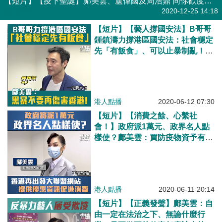
【短片】【疫下聖誕】鄺美雲、盧偉國及周浩鼎 同你歡度不一樣的聖誕節！
港人點播
2020-12-25 14:18
【短片】【藝人撐國安法】B哥哥
鍾鎮濤力撐港區國安法：社會穩定
先「有飯食」、可以止暴制亂！鄺
美雲：求黑暴不要再傷害香港！
港人點播
2020-06-12 07:30
【短片】【消費之餘、心繫社
會！】政府派1萬元、政界名人點
樣使？鄺美雲：買防疫物資予有需
要人 黃英豪：外出消費達乘數效
應！再出發大聯盟提供消費優惠資
訊
港人點播
2020-06-11 20:14
【短片】【正義發聲】鄺美雲：自
由一定在法治之下、無論什麼行