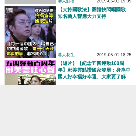
港人點播
2019-05-01 19:09
【支持國歌法】團體快閃唱國歌
知名藝人響應大力支持
港人花生
2019-05-01 18:25
【短片】【紀念五四運動100周
年】鄺美雲點讚國家發展：身為中
國人好幸福好幸運、大家要了解有
國才有家、珍惜香港及國家帶給我
們的機遇
港人點播
2019-04-04 17:50
【校園播獨】中大校園不許播獨
學生會威脅施壓 鄺美雲力撐校長
段崇智