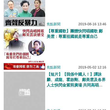
焦點新聞
2019-08-16 13:46
【尊重國歌】團體快閃唱國歌 鄺
美雲：尊重祖國就是尊重自己
焦點新聞
2019-05-02 12:16
【短片】【我係中國人！】譚詠
麟、成龍、霍啟剛、鄺美雲及各界
人士快閃金紫荊廣場 共同高唱
《義勇軍進行曲》 譚詠麟：唱國
歌天經地義 成龍：作為中國人好
驕傲