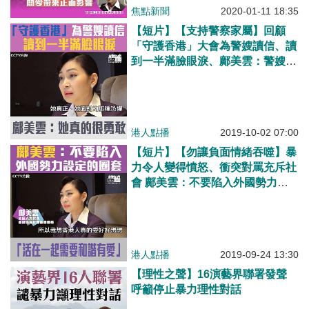
焦點新聞
2020-01-11 18:35
【短片】【支持警察家屬】回顧
「守護香港」大會為警嫂讀信、讀
到一半滿臉眼淚、鄺美雲：警嫂很
勇敢、還勉勵自己小孩、要支持警
察做個好人！
港人點播
2019-10-02 07:00
【短片】【勿讓負面情緒吞噬】暴
力令人變得憤怒、衝突對罵充斥社
會 鄺美雲：不要陷入外國勢力設
計的圈套、多欣賞國家發展！
港人點播
2019-09-24 13:30
【理性之聲】16演藝界聯署發聲
呼籲停止暴力理性對話