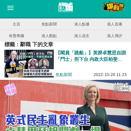
主頁
焦點新聞
港人點播
港人直播
有聲專欄
港人觀點
港人花生
港人博評
標籤：辭職 下的文章
【閣員「跳船」】英揆卓慧思自詡
「鬥士」拒下台 內政大臣柏斐文
請辭夏博思接任
焦點新聞
2022-10-20 11:23