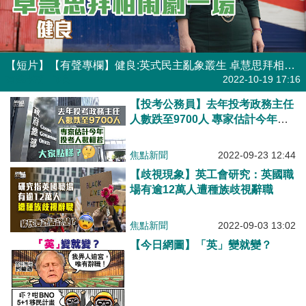
【短片】【有聲專欄】健良:英式民主亂象叢生 卓慧思拜相鬧劇一場
有聲專欄
| 健良
2022-10-19 17:16
【投考公務員】去年投考政務主任
人數跌至9700人 專家估計今年投
考人數相若
焦點新聞
2022-09-23 12:44
【歧視現象】英工會研究：英國職
場有逾12萬人遭種族歧視辭職
焦點新聞
2022-09-03 13:02
【今日網圖】「英」變就變？