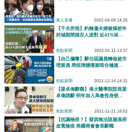
港人直播
2022-04-08 14:25
【千夫所指】約翰遜夫婦被揭前年
封城期間搞百人派對 近41%保守
黨人指其不稱職
焦點新聞
2022-01-11 13:37
【自己攞嚟】辭任區議員轉做超市
理貨員 周炫瑋腰痛捱唔住極速告
辭
焦點新聞
2021-12-14 14:31
【梁卓偉辭職】港大醫學院院長梁
卓偉請辭 明年加入馬會投身慈善
工作
焦點新聞
2021-11-21 18:52
【抗議檢疫？】疑因無法說服港府
放寬檢疫 美國商會會長辭職