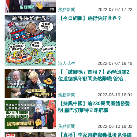
焦點新聞
2022-07-07 17:22
【今日網圖】跳得快好世界？
港人花生
2022-07-07 16:49
【「跛腳鴨」首相？】約翰遜第2
位道德操守顧問突然辭職 管治威
信再受重挫！
焦點新聞
2022-06-16 16:01
【抹黑中國】逾230民間團體發聲
明 籲巴切萊特立即辭職
焦點新聞
2022-06-10 18:33
【直播】李家超辭職獲批後見傳媒