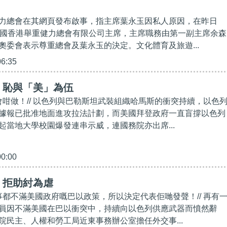
力總會在其網頁發布啟事，指主席葉永玉因私人原因，在昨日
中國香港舉重健力總會有限公司主席，主席職務由第一副主席余森
奧委會表示尊重總會及葉永玉的決定。文化體育及旅遊...
06:35
】恥與「美」為伍
都會咁做！// 以色列與巴勒斯坦武裝組織哈馬斯的衝突持續，以色
據報已批准地面進攻拉法計劃，而美國拜登政府一直盲撐以色列
起當地大學校園爆發連串示威，連國務院亦出席...
00:00
】拒助紂為虐
同事都不滿美國政府嘅巴以政策，所以決定代表佢哋發聲！// 再有
員因不滿美國在巴以衝突中，持續向以色列供應武器而憤然辭
院民主、人權和勞工局近東事務辦公室擔任外交事...