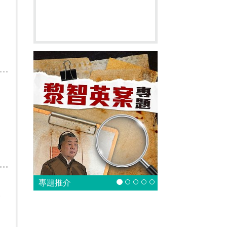
列
專題推介
一