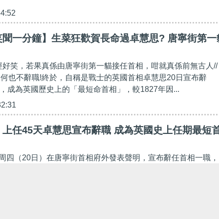
54:52
笑聞一分鐘】生菜狂歡賀長命過卓慧思? 唐寧街第一
已經好笑，若果真係由唐寧街第一貓接任首相，咁就真係前無古人//
如何也不辭職!終於，自稱是戰士的英國首相卓慧思20日宣布辭
，成為英國歷史上的「最短命首相」，較1827年因...
32:31
上任45天卓慧思宣布辭職 成為英國史上任期最短
周四（20日）在唐寧街首相府外發表聲明，宣布辭任首相一職，
相選出接任為止。 卓慧思上台僅45天，英國廣播公司形容，她
的首相。 47歲的卓慧思9月5日勝出保守黨黨魁選...
26:23