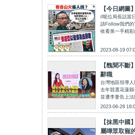
【今日網圖
//呢位局長話
請Follow我們的Y
收看第一手精彩內容：ht
2023-08-19 07:
【醜聞不斷
辭職
台灣地區領導人辦
去年競選花蓮縣
並遭李妻告上法院
2023-06-28 18:
【抹黑中國
屬嘩眾取寵