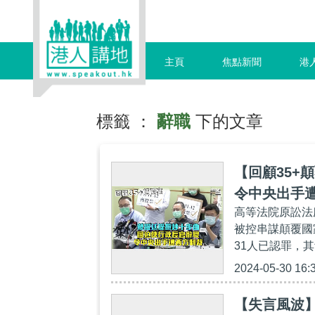
主頁
焦點新聞
港
標籤 ：
辭職
下的文章
【回顧35+
令中央出手
高等法院原訟法
被控串謀顛覆國
31人已認罪，其
2024-05-30 16:
【失言風波