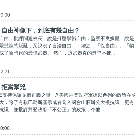
00:00
】自由神像下，到底有幾自由？
自由，批評問題校長，說是打壓學術自由；監察不良媒體，說是
嚴懲煽惑叛亂，又說沒了言論自由……總之，「乜自由」、「物
成了新時代的最強武器。 然而，這武器真的無堅不摧...
22:21
】拒當幫兇
IKE支持保羅呢個正義之舉！// 美國拜登政府軍援以色列的政策在
大，除了有親巴勒斯基示威者闖入國會山莊辦公大樓抗議，更有
抗議，並批評拜登政府「不公正」的政策，令他...
00:00