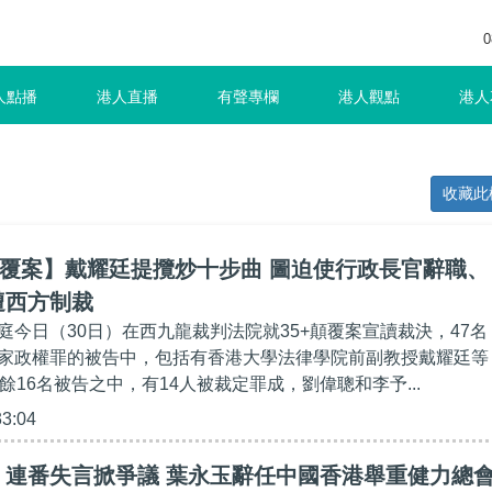
0
人點播
港人直播
有聲專欄
港人觀點
港人
收藏此
顛覆案】戴耀廷提攬炒十步曲 圖迫使行政長官辭職、
遭西方制裁
庭今日（30日）在西九龍裁判法院就35+顛覆案宣讀裁決，47名
家政權罪的被告中，包括有香港大學法律學院前副教授戴耀廷等
餘16名被告之中，有14人被裁定罪成，劉偉聰和李予...
33:04
】連番失言掀爭議 葉永玉辭任中國香港舉重健力總