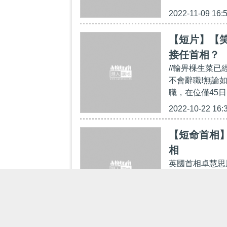
2022-11-09 16:
【短片】【
接任首相？
//輸畀棵生菜
不會辭職!無論
職，在位僅45日
2022-10-22 16:
【短命首相】
相
英國首相卓慧思
她將留任至新首
英國史上任期最短
2022-10-20 21: