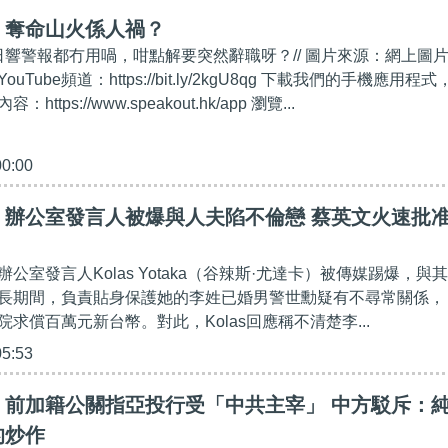
】奪命山火係人禍？
當日響警報都冇用喎，咁點解要突然辭職呀？// 圖片來源：網上圖
ouTube頻道：https://bit.ly/2kgU8qg 下載我們的手機應用程式
tps://www.speakout.hk/app 瀏覽...
00:00
】辦公室發言人被爆與人夫陷不倫戀 蔡英文火速批
公室發言人Kolas Yotaka（谷辣斯·尤達卡）被傳媒踢爆，與其
長期間，負責貼身保護她的李姓已婚男警世勳疑有不尋常關係，
求償百萬元新台幣。對此，Kolas回應稱不清楚李...
05:53
】前加籍公關指亞投行受「中共主宰」 中方駁斥：
的炒作