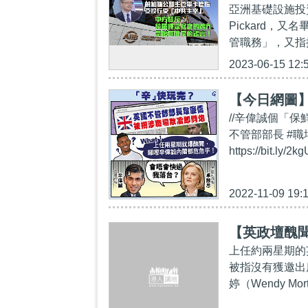
亞洲基礎設施投
Pickard，
管職務」，又指
2023-06-15 12:
【今日網圖
//辛偉誠個「保
不管部部長 #職場
https://bit
2022-11-09 19:
【英政壇醜
上任約兩星期的
被指沒有獲邀出
婷（Wendy M