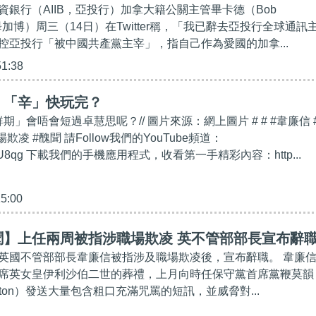
資銀行（AIIB，亞投行）加拿大籍公關主管畢卡德（Bob
又名畢加博）周三（14日）在Twitter稱，「我已辭去亞投行全球通訊
控亞投行「被中國共產黨主宰」，指自己作為愛國的加拿...
51:38
】「辛」快玩完？
鮮期」會唔會短過卓慧思呢？// 圖片來源：網上圖片 # # #韋廉信 
欺凌 #醜聞 請Follow我們的YouTube頻道：
.ly/2kgU8qg 下載我們的手機應用程式，收看第一手精彩內容：http...
15:00
聞】上任兩周被指涉職場欺凌 英不管部部長宣布辭
英國不管部部長韋廉信被指涉及職場欺凌後，宣布辭職。 韋廉
席英女皇伊利沙伯二世的葬禮，上月向時任保守黨首席黨鞭莫韻
orton）發送大量包含粗口充滿咒罵的短訊，並威脅對...