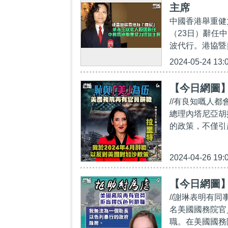
主席
中國香港舉重健
（23日）辭任
波代行。港協暨
2024-05-24 13:
【今日網圖
//有良知嘅人
總理內塔尼亞胡
的政策，不僅引
2024-04-26 19:
【今日網圖
//謝琳表明有
名美國國務院官
職。在美國國務