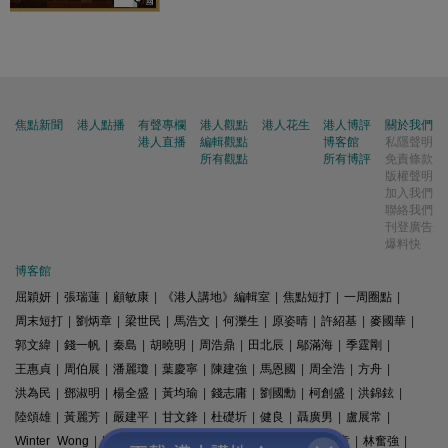
焦點新聞
港人點播
有聲專欄
港人觀點
港人花生
港人博評
關於我們
港人直播
編輯觀點
博客館
私隱聲明
所有觀點
所有博評
免責條款
版權聲明
加入我們
聯絡我們
刊登廣告
爆料快
博客館
屈穎妍
|
張瑞蓮
|
顧敏康
|
《港人講地》編輯室
|
焦點短打
|
一周圈點
|
周末短打
|
劉炳章
|
梁世民
|
馬浩文
|
何濼生
|
原姿晴
|
許紹基
|
麥國華
|
郭文緯
|
錢一帆
|
秦島
|
胡曉明
|
周浩鼎
|
田北辰
|
鄔滿海
|
季霆剛
|
王惠貞
|
周伯展
|
潘麗瓊
|
葉慶寧
|
陳建強
|
馬恩國
|
周全浩
|
方舟
|
洪為民
|
鄧淑明
|
楊全盛
|
黃均瑜
|
錢志庸
|
劉國勳
|
柯創盛
|
洪錦鉉
|
陸頌雄
|
黃麗芳
|
嚴建平
|
甘文鋒
|
杜礎圻
|
健良
|
聶廣男
|
盧展常
|
Winter Wong
|
K2
|
梁文新
|
羅崑
|
姚銘
|
陳志豪
|
精選文章
|
林奮強
|