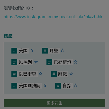
瀏覽我們的IG：
https://www.instagram.com/speakout_hk/?hl=zh-hk
標籤
#
美國
#
拜登
#
以色列
#
巴勒斯坦
#
以巴衝突
#
辭職
#
美國國務院
#
盲撐
更多花生