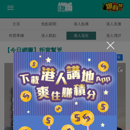
主頁
焦點新聞
港人點播
港人直播
有聲專欄
港人觀點
港人花生
港人博評
【今日網圖】拒當幫兇
讚好
26
分享