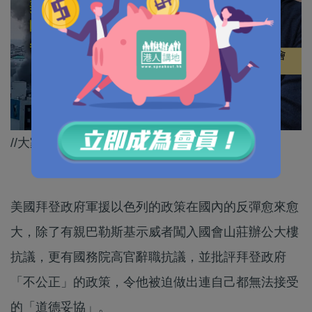
//大家一齊畀LIKE支持保羅呢個正義之舉！//
美國拜登政府軍援以色列的政策在國內的反彈愈來愈
大，除了有親巴勒斯基示威者闖入國會山莊辦公大樓
抗議，更有國務院高官辭職抗議，並批評拜登政府
「不公正」的政策，令他被迫做出連自己都無法接受
的「道德妥協」。