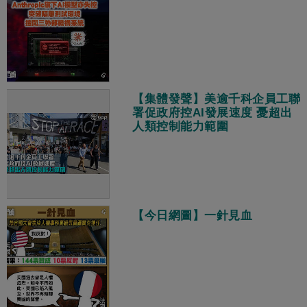
【集體發聲】美逾千科企員工聯
署促政府控AI發展速度 憂超出
人類控制能力範圍
【今日網圖】一針見血